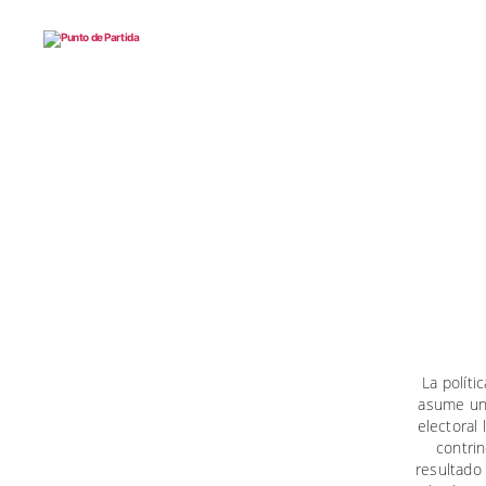
Punto
de
Partida
La políti
asume una
electoral
contrin
resultado