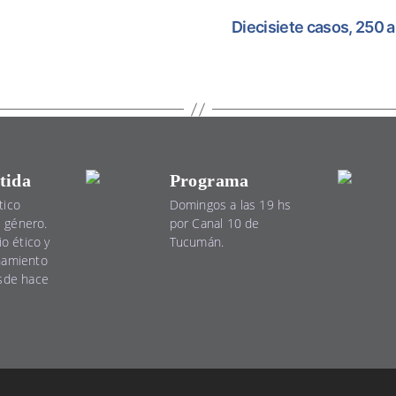
Diecisiete casos, 250 a
tida
Programa
tico
Domingos a las 19 hs
el género.
por Canal 10 de
io ético y
Tucumán.
namiento
esde hace