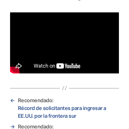
←
Recomendado:
Récord de solicitantes para ingresar a
EE.UU. por la frontera sur
→
Recomendado: