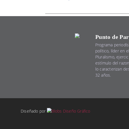
Punto de Par
Programa periodís
político, líder en 
Pluralismo, ejercic
estímulo del razo
lo caracterizan d
32 años.
Diseñado por