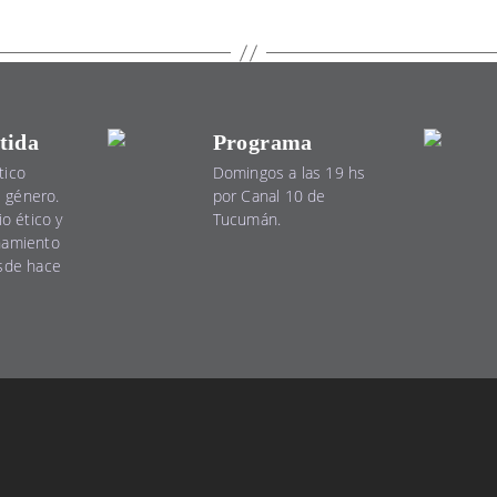
tida
Programa
tico
Domingos a las 19 hs
el género.
por Canal 10 de
io ético y
Tucumán.
namiento
esde hace