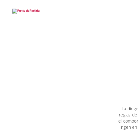
Punto
de
Partida
La dirig
reglas de
el compor
rigen en