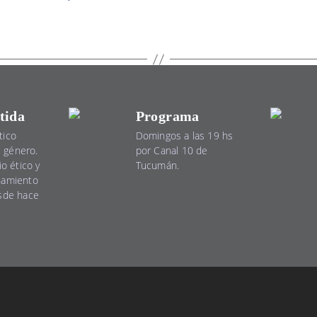
tida
Programa
tico
Domingos a las 19 hs
el género.
por Canal 10 de
io ético y
Tucumán.
namiento
esde hace