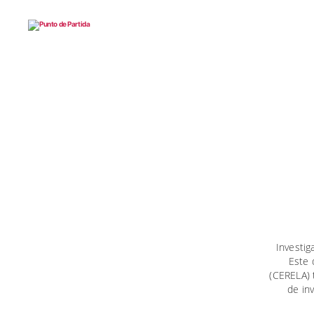
Punto
de
Partida
Investig
Este 
(CERELA) 
de in