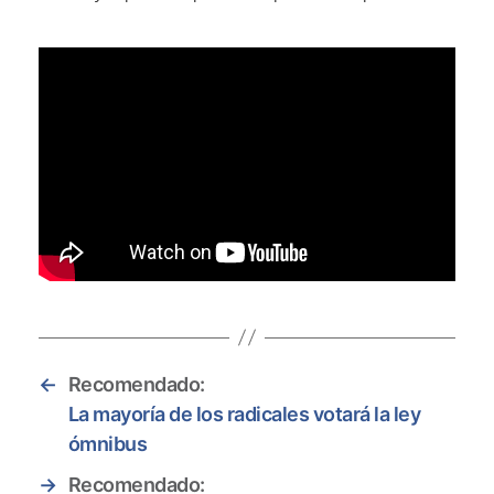
←
Recomendado:
La mayoría de los radicales votará la ley
ómnibus
→
Recomendado: