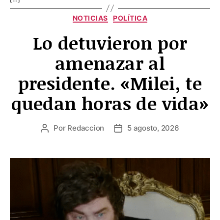
Categorías
NOTICIAS
POLÍTICA
Lo detuvieron por
amenazar al
presidente. «Milei, te
quedan horas de vida»
Por
Redaccion
5 agosto, 2026
Autor
Fecha
de
de
la
la
entrada
entrada