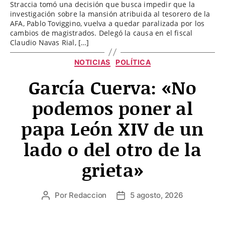
Straccia tomó una decisión que busca impedir que la
investigación sobre la mansión atribuida al tesorero de la
AFA, Pablo Toviggino, vuelva a quedar paralizada por los
cambios de magistrados. Delegó la causa en el fiscal
Claudio Navas Rial, […]
Categorías
NOTICIAS
POLÍTICA
García Cuerva: «No
podemos poner al
papa León XIV de un
lado o del otro de la
grieta»
Por
Redaccion
5 agosto, 2026
Autor
Fecha
de
de
la
la