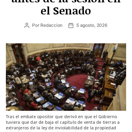
el Senado
Por
Redaccion
5 agosto, 2026
Autor
Fecha
de
de
la
la
entrada
entrada
Tras el embate opositor que derivó en que el Gobierno
tuviera que dar de baja el capítulo de venta de tierras a
extranjeros de la ley de inviolabilidad de la propiedad