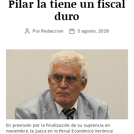
Pilar la tiene un fiscal
duro
Por
Redaccion
5 agosto, 2026
Autor
Fecha
de
de
la
la
entrada
entrada
En previsión por la finalización de su suplencia en
noviembre, la jueza en lo Penal Económico Verónica