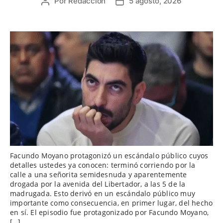
Por
Redaccion
5 agosto, 2026
Autor
Fecha
de
de
la
la
entrada
entrada
Facundo Moyano protagonizó un escándalo público cuyos
detalles ustedes ya conocen: terminó corriendo por la
calle a una señorita semidesnuda y aparentemente
drogada por la avenida del Libertador, a las 5 de la
madrugada. Esto derivó en un escándalo público muy
importante como consecuencia, en primer lugar, del hecho
en sí. El episodio fue protagonizado por Facundo Moyano,
[…]