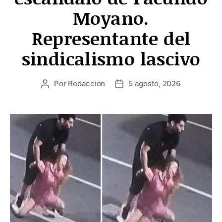
Moyano.
Representante del
sindicalismo lascivo
Por
Redaccion
5 agosto, 2026
Autor
Fecha
de
de
la
la
entrada
entrada