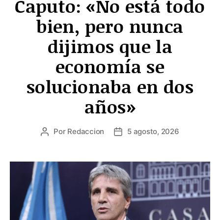
Caputo: «No está todo
bien, pero nunca
dijimos que la
economía se
solucionaba en dos
años»
Por
Redaccion
5 agosto, 2026
Autor
Fecha
de
de
la
la
entrada
entrada