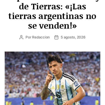
de Tierras: «¡Las
tierras argentinas no
se venden!»
Por
Redaccion
5 agosto, 2026
Autor
Fecha
de
de
la
la
entrada
entrada