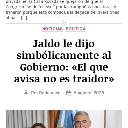
privada, en la Casa Rosada se quejaron de que el
Congreso “se dejó llevar” por las campañas opositoras y
trinaron porque esto complique la llegada de inversiones
al país. […]
Categorías
NOTICIAS
POLÍTICA
Jaldo le dijo
simbólicamente al
Gobierno: «El que
avisa no es traidor»
Por
Redaccion
5 agosto, 2026
Autor
Fecha
de
de
la
la
entrada
entrada