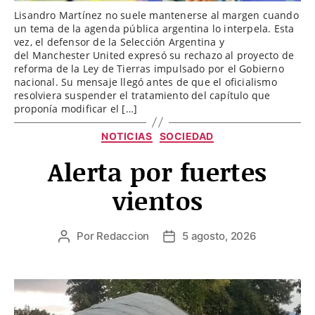
Lisandro Martínez no suele mantenerse al margen cuando
un tema de la agenda pública argentina lo interpela. Esta
vez, el defensor de la Selección Argentina y
del Manchester United expresó su rechazo al proyecto de
reforma de la Ley de Tierras impulsado por el Gobierno
nacional. Su mensaje llegó antes de que el oficialismo
resolviera suspender el tratamiento del capítulo que
proponía modificar el […]
Categorías
NOTICIAS
SOCIEDAD
Alerta por fuertes
vientos
Por
Redaccion
5 agosto, 2026
Autor
Fecha
de
de
la
la
entrada
entrada