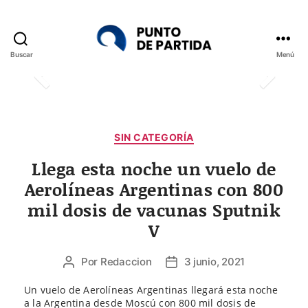
Buscar
Menú
Punto
de
Partida
Categorías
SIN CATEGORÍA
Llega esta noche un vuelo de
Aerolíneas Argentinas con 800
mil dosis de vacunas Sputnik
V
Por
Redaccion
3 junio, 2021
Autor
Fecha
de
de
Un vuelo de Aerolíneas Argentinas llegará esta noche
la
la
a la Argentina desde Moscú con 800 mil dosis de
entrada
entrada