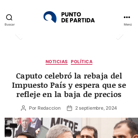
Buscar
Menú
Punto
de
Partida
Categorías
NOTICIAS
POLÍTICA
Caputo celebró la rebaja del
Impuesto País y espera que se
refleje en la baja de precios
Por
Redaccion
2 septiembre, 2024
Autor
Fecha
de
de
la
la
entrada
entrada