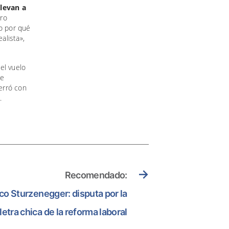
llevan a
rro
to por qué
alista»,
el vuelo
de
cerró con
.
→
Recomendado:
o Sturzenegger: disputa por la
letra chica de la reforma laboral