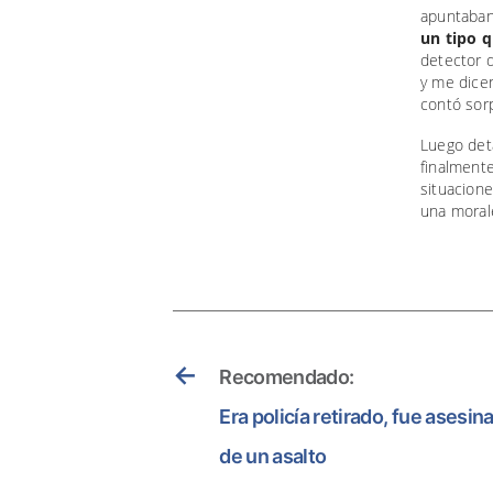
apuntaban 
un tipo q
detector d
y me dice
contó sor
Luego deta
finalmente
situacione
una morale
←
Recomendado:
Era policía retirado, fue asesin
de un asalto