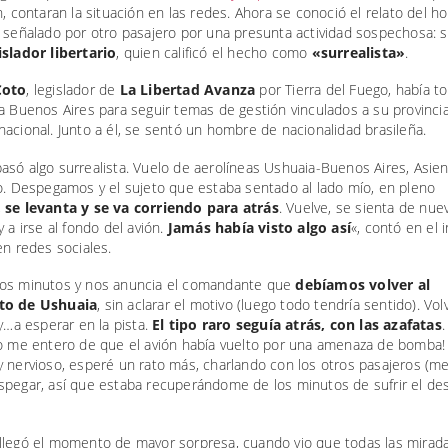
n, contaran la situación en las redes. Ahora se conoció el relato del 
 señalado por otro pasajero por una presunta actividad sospechosa: s
islador libertario
, quien calificó el hecho como
«surrealista»
.
Coto
, legislador de
La Libertad Avanza
por Tierra del Fuego, había t
a Buenos Aires para seguir temas de gestión vinculados a su provincia
acional. Junto a él, se sentó un hombre de nacionalidad brasileña.
só algo surrealista. Vuelo de aerolíneas Ushuaia-Buenos Aires, Asien
o. Despegamos y el sujeto que estaba sentado al lado mío, en pleno
,
se levanta y se va corriendo para atrás
. Vuelve, se sienta de nue
y a irse al fondo del avión.
Jamás había visto algo así
«, contó en el i
en redes sociales.
os minutos y nos anuncia el comandante que
debíamos volver al
to de Ushuaia
, sin aclarar el motivo (luego todo tendría sentido). Vo
 y…a esperar en la pista.
El tipo raro seguía atrás, con las azafatas
no me entero de que el avión había vuelto por una amenaza de bomba!
y nervioso, esperé un rato más, charlando con los otros pasajeros (m
spegar, así que estaba recuperándome de los minutos de sufrir el de
llegó el momento de mayor sorpresa, cuando vio que todas las mirad