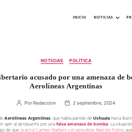
INICIO
NOTICIAS
P
Categorías
NOTICIAS
POLÍTICA
 libertario acusado por una amenaza de 
Aerolíneas Argentinas
Por
Redaccion
2 septiembre, 2024
Autor
Fecha
de
de
la
la
 de
Aerolíneas Argentinas
, que había partido de
Ushuaia
hacia Buen
er ayer al aeropuerto por una
falsa amenaza de bomba
. La situació
entrada
entrada
uego de que
la actriz Carmen Barbieri y el periodista Marcelo Polino
, qu