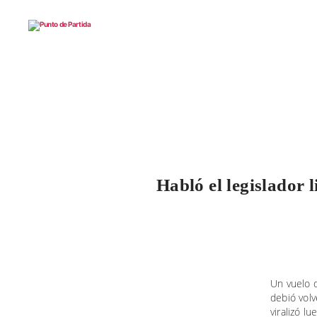
Punto
de
Partida
Habló el legislador
Un vuelo
debió volv
viralizó l