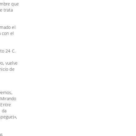
hombre que
e trata
omado el
 con el
to 24 C.
vo, vuelve
nicio de
lvemos,
. Mirando
 Entre
e da
spegue)»,
as