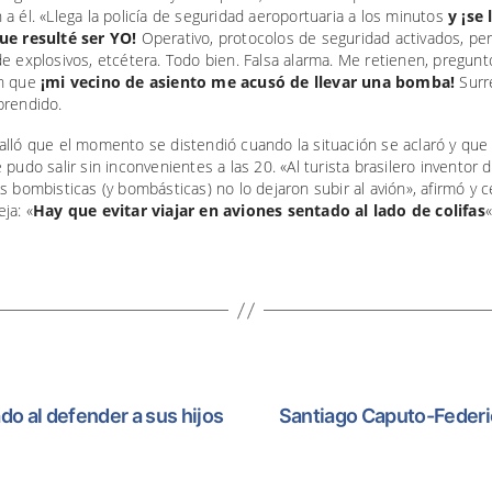
a él. «Llega la policía de seguridad aeroportuaria a los minutos
y ¡se 
ue resulté ser YO!
Operativo, protocolos de seguridad activados, pe
e explosivos, etcétera. Todo bien. Falsa alarma. Me retienen, pregun
n que
¡mi vecino de asiento me acusó de llevar una bomba!
Surre
prendido.
lló que el momento se distendió cuando la situación se aclaró y que 
 pudo salir sin inconvenientes a las 20. «Al turista brasilero inventor 
s bombisticas (y bombásticas) no lo dejaron subir al avión», afirmó y 
ja: «
Hay que evitar viajar en aviones sentado al lado de colifas
«
ado al defender a sus hijos
Santiago Caputo-Federic