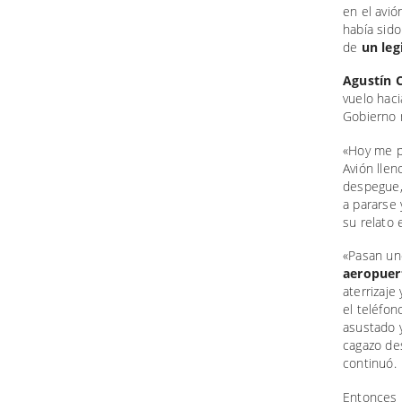
en el avió
había sido
de
un leg
Agustín 
vuelo haci
Gobierno n
«Hoy me pa
Avión llen
despegue
a pararse 
su relato 
«Pasan un
aeropuer
aterrizaje
el teléfo
asustado 
cagazo de
continuó.
Entonces 