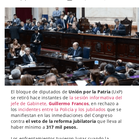
de
de
la
la
entrada
entrada
El bloque de diputados de
Unión por la Patria
(UxP)
se retiró hace instantes de
la sesión informativa del
jefe de Gabinete,
Guillermo Francos
, en rechazo a
los
incidentes entre la Policía y los jubilados
que se
manifiestan en las inmediaciones del Congreso
contra
el veto de la reforma jubilatoria
que lleva al
haber mínimo a
317 mil pesos.
Los enfrentamientos tuvieron lugar cuando la