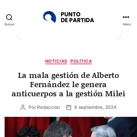
Buscar
Menú
Punto
de
Partida
Categorías
NOTICIAS
POLÍTICA
La mala gestión de Alberto
Fernández le genera
anticuerpos a la gestión Milei
Por
Redaccion
6 septiembre, 2024
Autor
Fecha
de
de
la
la
entrada
entrada