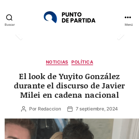
Buscar
Menú
Punto
de
Partida
Categorías
NOTICIAS
POLÍTICA
El look de Yuyito González
durante el discurso de Javier
Milei en cadena nacional
Por
Redaccion
7 septiembre, 2024
Autor
Fecha
de
de
la
la
entrada
entrada