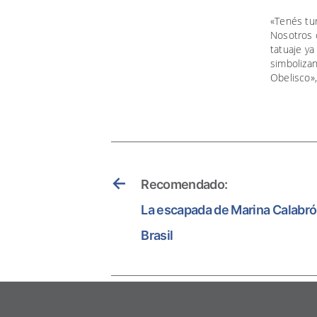
«Tenés tur
Nosotros 
tatuaje y
simbolizan
Obelisco»,
←
Recomendado:
La escapada de Marina Calabró
Brasil