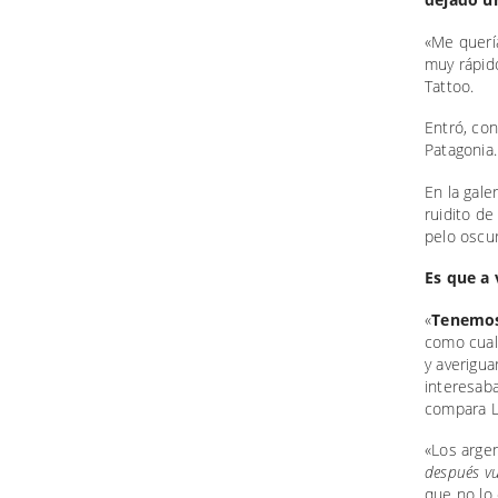
«Me querí
muy rápid
Tattoo.
Entró, con
Patagonia.
En la gale
ruidito de
pelo oscur
Es que a 
«
Tenemos
como cual
y averigua
interesaba
compara Lu
«Los argen
después vu
que no lo