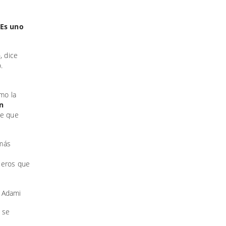
Es uno
, dice
.
imo la
un
te que
 más
jeros que
y se