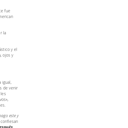
te fue
merican
r la
stico y el
, ojos y
 igual,
s de venir
 les
vos»,
tes.
ago este y
 confiesan
después