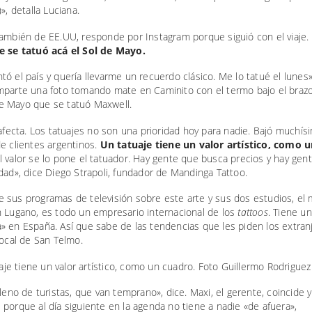
», detalla Luciana.
también de EE.UU, responde por Instagram porque siguió con el viaje.
e se tatuó acá el Sol de Mayo.
ó el país y quería llevarme un recuerdo clásico. Me lo tatué el lunes»
mparte una foto tomando mate en Caminito con el termo bajo el brazo
 afecta. Los tatuajes no son una prioridad hoy para nadie. Bajó muchís
e clientes argentinos.
Un tatuaje tiene un valor artístico, como 
l valor se lo pone el tatuador. Hay gente que busca precios y hay gen
dad», dice Diego Strapoli, fundador de Mandinga Tattoo.
 sus programas de televisión sobre este arte y sus dos estudios, el
n Lugano, es todo un empresario internacional de los
tattoos
. Tiene un
» en España. Así que sabe de las tendencias que les piden los extran
local de San Telmo.
lleno de turistas, que van temprano», dice. Maxi, el gerente, coincide 
porque al día siguiente en la agenda no tiene a nadie «de afuera»,