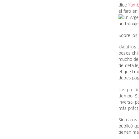
dice
Yumbe
el faro en
Sobre los
«Aquí los 
pesos chil
mucho de l
de detalle
el que tra
debes paga
Los precio
tiempo. Se
inversa, 
más prácti
Sin datos 
publicó q
tienen má