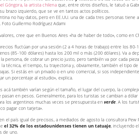
l Góngora, la artista chilena
que, entre otros diseños, le tatuó a Gabr
 su brazo izquierdo, que se ve en tantos actos políticos.
 valores, cree que en Buenos Aires «ha de haber de todo», como en Ch
precios fluctúan por una sesión (2 a 4 horas de trabajo) entre los 80-
enos (85-100 dólares) hasta los 200 mil o más (200 dólares). Va a d
a persona, de cobrar un precio justo, pero también va por cada pieza,
, la técnica, el tiempo, tu trayectoria y, obviamente, también el tipo de
bajas. Si estás en un privado o en uno comercial, si sos independiente
r un porcentaje al estudio», explica.
s acá también varían según el tamaño, el lugar del cuerpo, la compleji
 pasan en pesos. Generalmente, para los turistas se cambian a dólar y
para los argentinos muchas veces se presupuesta en
verde
. A los turi
co pagar con tarjeta».
en el país igual de precisos, a mediados de agosto la consultora Pew
ue
el 32% de los estadounidenses tienen un tatuaje
, incluyendo 
s de uno.