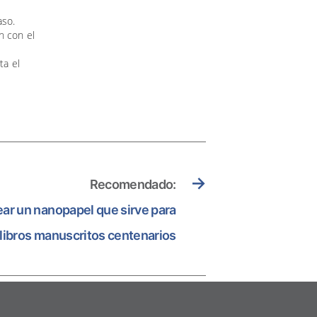
aso.
n con el
e
ta el
→
Recomendado:
ear un nanopapel que sirve para
 libros manuscritos centenarios