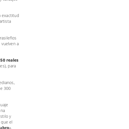
n exactitud
rtista
rasileños
, vuelven a
50 reales
es), para
edianos,
de 300
tuaje
una
stilo y
 que el
rubro
«,