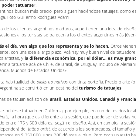
 poder tatuarse
«.
ia de los clientes argentinos maduros, «que tienen una idea de diseñ
sesiones», los turistas se parecen a los clientes argentinos más jóven
s el día, ven algo que los representa y se lo hacen.
Otros vienen
nte, con una idea a largo plazo. Acá hay muy buen nivel de tatuadore
 artistas, y
la diferencia económica, por el dólar… es muy gran
nir a tatuarse acá de Chile, de Brasil, de Uruguay. Incluso de Alemani
anda. Muchos de Estados Unidos».
rta habitualidad de
pieles no nativas
con tinta porteña. Precio o arte (o
Argentina se convirtió en un destino del
turismo de tatuajes
.
ás se tatúan acá son de
Brasil, Estados Unidos, Canadá y Franci
se hubiese tatuado en California, por ejemplo, en uno de los dos loca
imits,
la hora (que es diferente a la sesión, que puede ser de varias ho
ido entre 175 y 500 dólares, según el diseño. Acá, en cambio, la sesión
dependerá del
tattoo artist
, de acuerdo a los sombreados, el tamaño y 
arranca en $ 250.000, unos 200 dólares al blue. Pero por supuesto ha