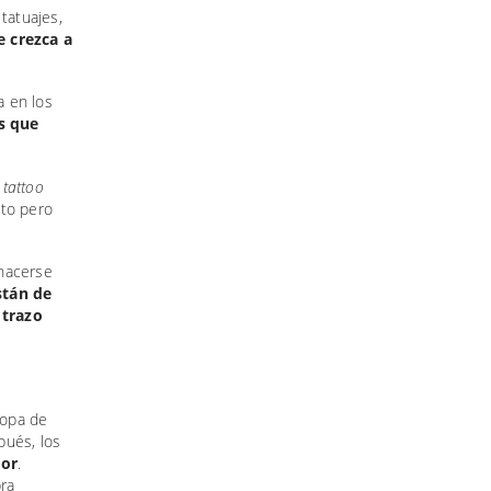
tatuajes,
e crezca a
a en los
s que
s
tattoo
nto pero
 hacerse
stán de
 trazo
copa de
ués, los
dor
.
ra