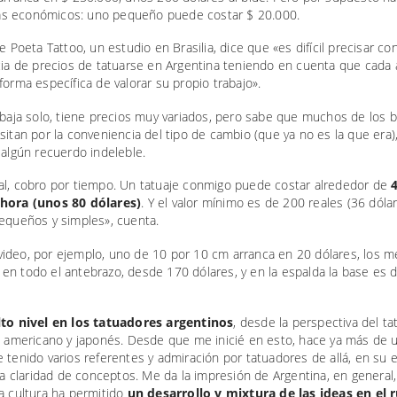
 económicos: uno pequeño puede costar $ 20.000.
de Poeta Tattoo, un estudio en Brasilia, dice que «es difícil precisar co
cia de precios de tatuarse en Argentina teniendo en cuenta que cada a
forma específica de valorar su propio trabajo».
abaja solo, tiene precios muy variados, pero sabe que muchos de los b
sitan por la conveniencia del tipo de cambio (que ya no es la que era)
 algún recuerdo indeleble.
al, cobro por tiempo. Un tatuaje conmigo puede costar alrededor de
4
hora (unos 80 dólares)
. Y el valor mínimo es de 200 reales (36 dólar
pequeños y simples», cuenta.
ideo, por ejemplo, uno de 10 por 10 cm arranca en 20 dólares, los m
en todo el antebrazo, desde 170 dólares, y en la espalda la base es 
lto nivel en los tatuadores argentinos
, desde la perspectiva del ta
al americano y japonés. Desde que me inicié en esto, hace ya más de 
 tenido varios referentes y admiración por tatuadores de allá, en su e
 la claridad de conceptos. Me da la impresión de Argentina, en general,
a cultura ha permitido
un desarrollo y mixtura de las ideas en el 