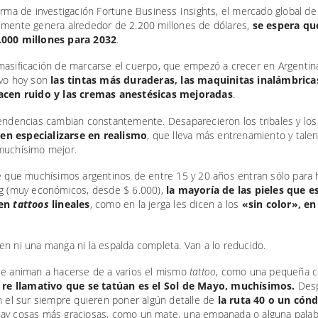
irma de investigación Fortune Business Insights, el mercado global de 
lmente genera alrededor de 2.200 millones de dólares,
se espera qu
.000 millones para 2032
.
masificación de marcarse el cuerpo, que empezó a crecer en Argentin
evo hoy son
las tintas más duraderas, las maquinitas inalámbrica
acen ruido y las cremas anestésicas mejoradas
.
tendencias cambian constantemente. Desaparecieron los tribales y lo
gen especializarse en realismo
, que lleva más entrenamiento y tale
muchísimo mejor.
de que muchísimos argentinos de entre 15 y 20 años entran sólo para
ng (muy económicos, desde $ 6.000),
la mayoría de las pieles que e
gen
tattoos
lineales
, como en la jerga les dicen a los
«sin color», en
n ni una manga ni la espalda completa. Van a lo reducido.
se animan a hacerse de a varios el mismo
tattoo
, como una pequeña 
 re llamativo que se tatúan es el Sol de Mayo, muchísimos.
Desp
n el sur siempre quieren poner algún detalle de
la ruta 40 o un cón
ay cosas más graciosas, como un mate, una empanada o alguna palab