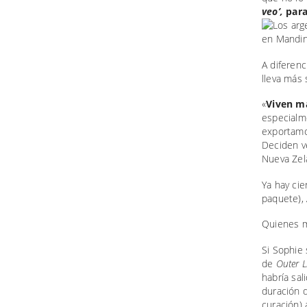
veo’,
para
A diferenc
lleva más 
«
Viven má
especialme
exportamos
Deciden ve
Nueva Zel
Ya hay cie
paquete), 
Quienes m
Si Sophie 
de
Outer L
habría sal
duración 
curación) 