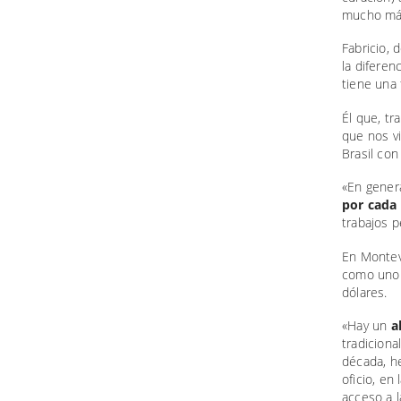
mucho más
Fabricio, 
la diferen
tiene una 
Él que, tr
que nos vi
Brasil con
«En gener
por cada 
trabajos 
En Montev
como uno 
dólares.
«Hay un
a
tradicion
década, he
oficio, en
acceso a l