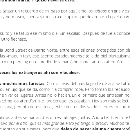
a tatuar un recuerdo de mi paso por aquí, amo los
tattoos
en gris y es
o y hermoso», cuenta
y muestra el cupido que dejaron en la piel en A
sultó y se tatuó ese mismo día. Sin escalas. Después de fue a conoce
 Otro flechazo.
ría Bond Street de Barrio Norte, entre esos sillones protegidos con plá
 las «maquinitas», ese acento estadounidense (ella de piel blanquísima
o y un piercing en el medio de la nariz) no llama tanto la atención.
veces los extranjeros ahí son «locales».
 muchísimos turistas
. Con la crisis del país la gente de acá se tatúa
quier lujo que se da, como ir a comprar ropa. Pero toman los recaudo
r en varios lugares. Antes no lo hacían. En el primero que entraban no
 cómo los atendían ni el precio que les pasaban. Hoy son más selecti
ciana, gerenta de ese local, entre dos estilos ya de clientes frecuen
tinos antes se hacían dos o tres tatuajes juntos. Ahora te dicen: ‘
me h
elvo por el otro, que es más grande. Pero ya tengo el precio
‘. Muchos te
 cuentan en sus casas, pero que
dejan de pagar alguna cuenta y
‘