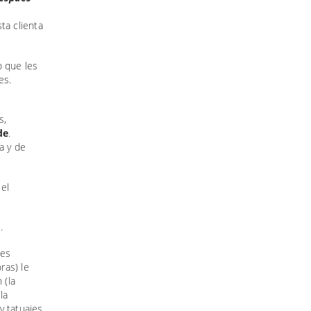
o que les
es.
s,
de
.
a y de
 el
a
.
les
ras) le
 (la
la
y tatuajes