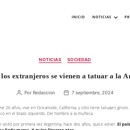
INICIO
NOTICIAS
P
Categorías
NOTICIAS
SOCIEDAD
los extranjeros se vienen a tatuar a la 
Por
Redaccion
7 septiembre, 2024
Autor
Fecha
de
de
la
la
ne 26 años, vive en Oceanside, California, y sólo tiene tatuajes grises.
co en el brazo izquierdo. Del hombro a la muñeca.
entrada
entrada
visitó por primera vez Argentina, hace dos años, quiso volver.
El paí
a linda marca. Y quiso llevarse otra.