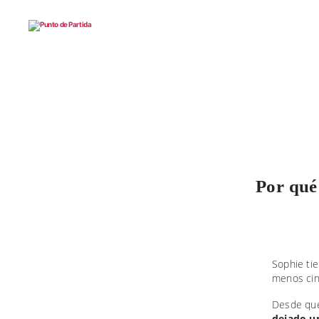
Punto
de
Partida
Por qué 
Sophie tie
menos cin
Desde que 
dejado un