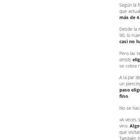
Según la f
que actua
más de 4
Desde la 
90, lo nu
casi no h
Pero las 
artists
eli
se cobra 
A la par 
un pierci
paso eli
fino
.
No se hace
«A veces 
vino.
Algo
que visita
También h