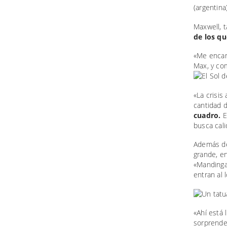
(argentina)
Maxwell, 
de los qu
«Me encant
Max, y co
«La crisis
cantidad d
cuadro.
E
busca cali
Además de
grande, e
«Mandinga
entran al 
«Ahí está 
sorprende 