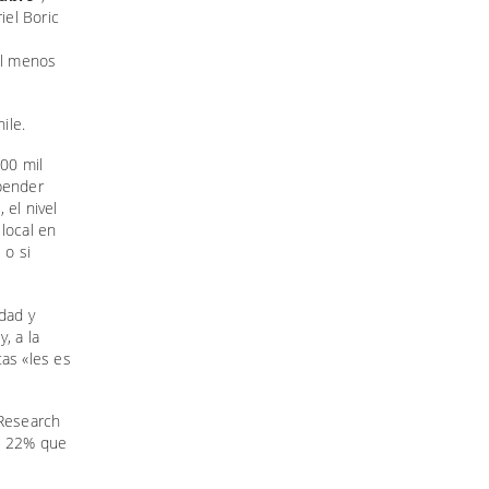
iel Boric
ile.
100 mil
epender
 el nivel
 local en
 o si
dad y
, a la
stas «les es
 Research
el 22% que