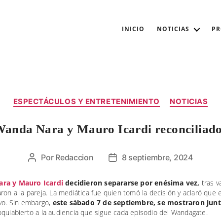
INICIO
NOTICIAS
P
Categorías
ESPECTÁCULOS Y ENTRETENIMIENTO
NOTICIAS
anda Nara y Mauro Icardi reconciliad
Por
Redaccion
8 septiembre, 2024
Autor
Fecha
de
de
la
la
ra y Mauro Icardi
decidieron separarse por enésima vez,
tras va
ron a la pareja. La mediática fue quien tomó la decisión y aclaró que 
entrada
entrada
ivo. Sin embargo,
este sábado 7 de septiembre, se mostraron jun
quiabierto a la audiencia que sigue cada episodio del Wandagate.