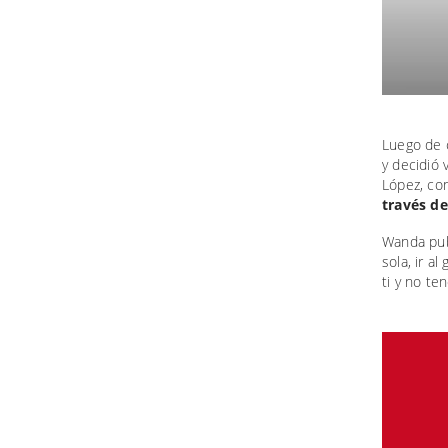
Luego de 
y decidió 
López, con
través de
Wanda publ
sola, ir a
ti y no te