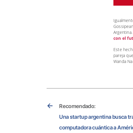
Igualment
Gossipeam
Argentina.
con el fu
Este hech
pareja que
Wanda Nar
←
Recomendado:
Una startup argentina busca tra
computadora cuántica a Améric