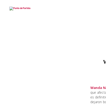
Punto
de
Partida
W
Wanda Na
que afecta
es definit
dejaron bo