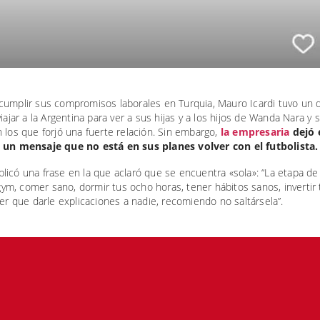
cumplir sus compromisos laborales en Turquia, Mauro Icardi tuvo un
viajar a la Argentina para ver a sus hijas y a los hijos de Wanda Nara y 
 los que forjó una fuerte relación. Sin embargo,
la empresaria
dejó 
 un mensaje que no está en sus planes volver con el futbolista.
icó una frase en la que aclaró que se encuentra «sola»: “La etapa de
l gym, comer sano, dormir tus ocho horas, tener hábitos sanos, inverti
ner que darle explicaciones a nadie, recomiendo no saltársela”.