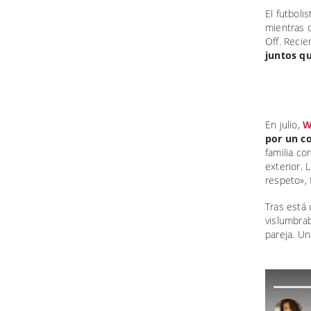
El futboli
mientras 
Off. Reci
juntos qu
En julio,
W
por un c
familia co
exterior. 
respeto», 
Tras está 
vislumbrab
pareja. Un