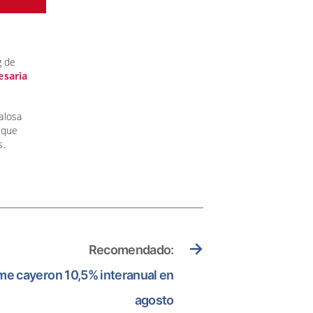
g de
esaria
alosa
 que
s.
→
Recomendado:
me cayeron 10,5% interanual en
agosto