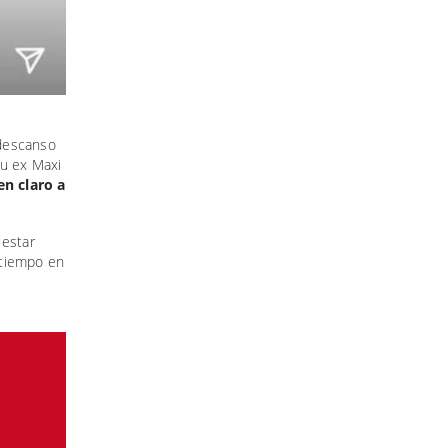
 descanso
su ex Maxi
en claro a
 estar
r tiempo en