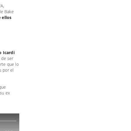
FA,
 de Bake
 ellos
 Icardi
 de ser
rte que lo
s por el
 que
 su ex