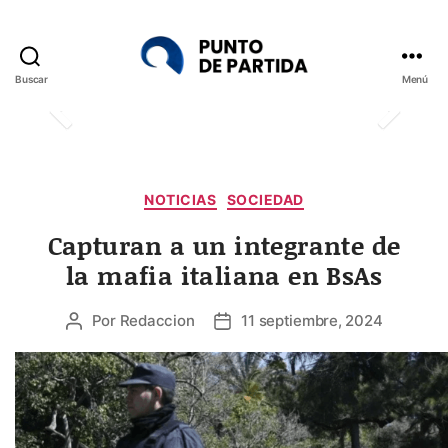
Buscar
Menú
Punto
de
Partida
Categorías
NOTICIAS
SOCIEDAD
Capturan a un integrante de
la mafia italiana en BsAs
Por
Redaccion
11 septiembre, 2024
Autor
Fecha
de
de
la
la
entrada
entrada