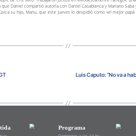
 que Daniel compartió autoría con Daniel Casablanca y Mariano Saba 
sica su hijo, Manu, que este jueves lo despidió como «el mejor papá 
CGT
Luis Caputo: “No va a ha
tida
Programa
tico
Domingos a las 19 hs