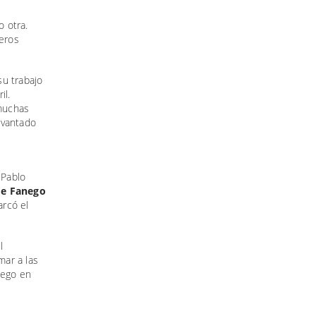
 otra.
eros
su trabajo
il.
 muchas
levantado
 Pablo
de Fanego
arcó el
l
mar a las
nego en