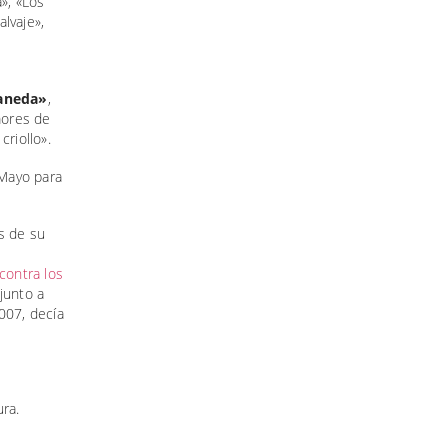
a», «Los
lvaje»,
laneda»
,
mores de
criollo».
 Mayo para
s de su
contra los
junto a
007, decía
ra.