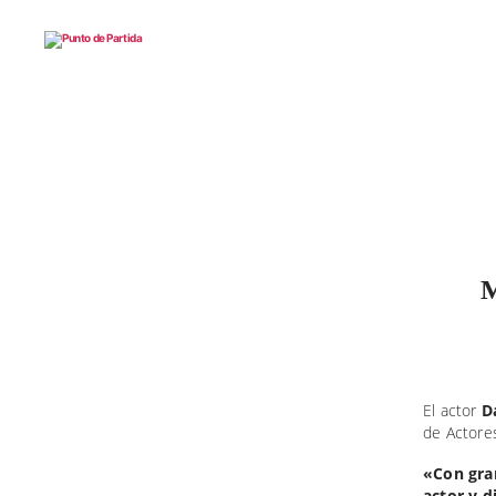
Punto
de
Partida
M
El actor
D
de Actore
«Con gran
actor y d