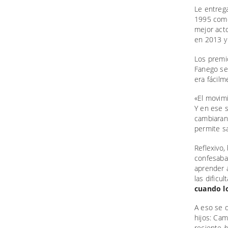
Le entreg
1995 como
mejor act
en 2013 y 
Los premio
Fanego se 
era fácilm
«El movimi
Y en ese 
cambiaran
permite s
Reflexivo,
confesaba
aprender 
las dificu
cuando lo
A eso se d
hijos: Cam
reciente
b