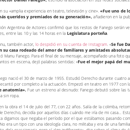
 su «amplia experiencia en teatro, televisión y cine».
«Fue uno de l
más queridos y premiados de su generación»,
añadieron en la publ
ción Argentina de Actores confirmó que los restos de Fanego serán v
es, entre las 10 y las 14 horas en la
Legislatura porteña
.
anu, también actor,
lo despidió en su cuenta de Instagram
. «
Se fue Da
n su casa rodeado del amor de familiares y amistades absolut
icó Manu Fanego. Para el final de su mensaje, acompañado una foto qu
ntos en escena, dejó palabras sentidas: «
Fue el mejor papá del m
nego nació el 30 de marzo de 1955. Estudió Derecho durante cuatro a
decantó por completo a la actuación. Empezó en teatro en 1977 con la
de anatomía».
Fue un estreno al desnudo: Fanego debutó sobre las t
a sin ropa.
 la obra el 14 de julio del 77, con 22 años. Salía de la colimba, ret
de Derecho, decidía por aquellos días cuándo me iría de mi casa… Est
sta digamos que negaba el período por el que estábamos pasando co
No era un tipo con una ideología clara, no militaba y era de una famili
te diría reaccionaria, pero sí algo indiferente», dijo sobre el clima de