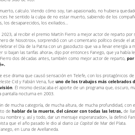
muerto, calculo. Viendo cómo soy, tan apasionado, no hubiera quedado
ces he sentido la culpa de no estar muerto, sabiendo de los compañ
, los desaparecidos, los exiliados…
e 2023, al recibir el premio Martín Fierro a mejor actor de reparto por 
mero de Nosotros», sorprendió con un comentario político desde el atr
lebrar el Día de la Patria con un gasoducto que va a llevar energía a
er si bajan las tarifas ahora», dijo por entonces Fanego, que ya había 
 Fierro dos décadas antes, también como mejor actor de reparto,
por
é».
e ese drama que causó sensación en Telefe, con los protagónicos de
eleste Cid y Fabián Vena, fue
uno de los trabajos más celebrados 
evisión
. Él mismo destacaba el aporte de un programa que, oscuro, m
a pantalla nocturna en 2003.
ión de mucha categoría, de mucha altura, de mucha profundidad, con e
nto de
hablar de la muerte, del cáncer con todas las letras,
de lla
su nombre y, así y todo, dar un mensaje esperanzador», la definió Fa
ista que el año pasado le dio al diario
La Capital
de Mar del Plata.