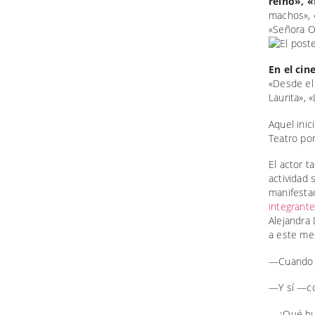
reino», «
machos», «
«Señora Or
En el cin
«Desde el
Laurita», 
Aquel inic
Teatro por
El actor t
actividad 
manifestac
integrant
Alejandra 
a este me
—Cuando r
—Y sí —con
—¿Qué hub