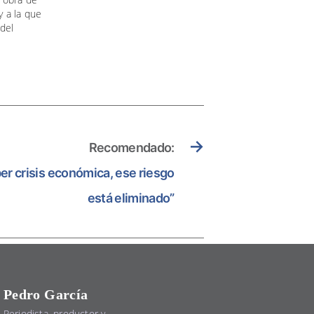
y a la que
del
→
Recomendado:
ber crisis económica, ese riesgo
está eliminado”
Pedro García
Periodista, productor y