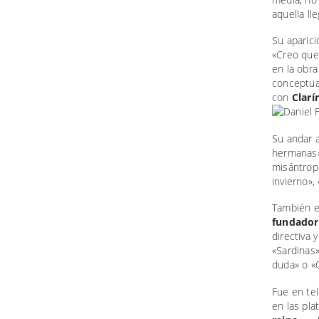
aquella lle
Su aparici
«Creo que
en la obr
conceptua
con
Clarí
Su andar a
hermanas»
misántropo
invierno»
También 
fundador
directiva 
«Sardinas»
duda» o «
Fue en te
en las pla