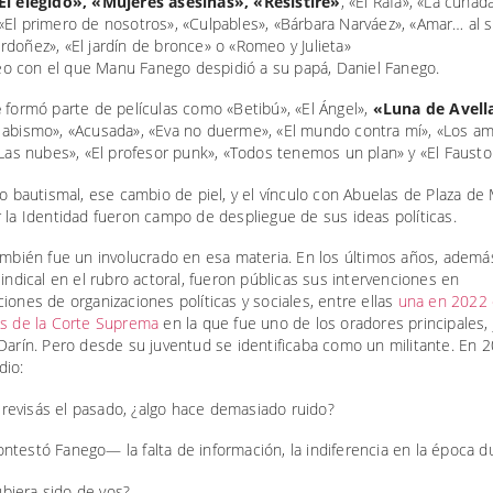
El elegido», «Mujeres asesinas», «Resistiré»
, «El Rafa», «La cuñad
El primero de nosotros», «Culpables», «Bárbara Narváez», «Amar… al sa
doñez», «El jardín de bronce» o «Romeo y Julieta»
e
formó parte de películas como «Betibú», «El Ángel»,
«Luna de Avel
 abismo», «Acusada», «Eva no duerme», «El mundo contra mí», «Los a
«Las nubes», «El profesor punk», «Todos tenemos un plan» y «El Fausto 
io bautismal, ese cambio de piel, y el vínculo con Abuelas de Plaza de
 la Identidad fueron campo de despliegue de sus ideas políticas.
ambién fue un involucrado en esa materia. En los últimos años, ademá
sindical en el rubro actoral, fueron públicas sus intervenciones en
iones de organizaciones políticas y sociales, entre ellas
una en 2022 
es de la Corte Suprema
en la que fue uno de los oradores principales, 
Darín. Pero desde su juventud se identificaba como un militante. En 2
dio:
evisás el pasado, ¿algo hace demasiado ruido?
testó Fanego— la falta de información, la indiferencia en la época du
iera sido de vos?