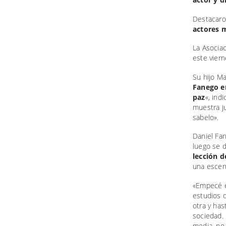
Destacaron
actores 
La Asocia
este viern
Su hijo M
Fanego e
paz
«, ind
muestra ju
sabelo».
Daniel Fa
luego se 
lección 
una escen
«Empecé en
estudios 
otra y ha
sociedad. 
media, no 