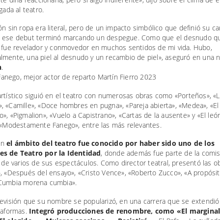
gada al teatro.
ón sin ropa era literal, pero de un impacto simbólico que definió su ca
 ese debut terminó marcando un despegue. Como que el desnudo qu
a fue revelador y conmovedor en muchos sentidos de mi vida. Hubo,
lmente, una piel al desnudo y un recambio de piel», aseguró en una 
n
.
rtístico siguió en el teatro con numerosas obras como «Porteños», «L
, «Camille», «Doce hombres en pugna», «Pareja abierta», «Medea», «El
», «Pigmalion», «Vuelo a Capistrano», «Cartas de la ausente» y «El leó
, «Modestamente Fanego», entre las más relevantes.
en
el ámbito del teatro fue conocido por haber sido uno de los
es de Teatro por la Identidad
, donde además fue parte de la comi
y de varios de sus espectáculos. Como director teatral, presentó las o
, «Después del ensayo», «Cristo Vence», «Roberto Zucco», «A propósit
Cumbia morena cumbia».
levisión que su nombre se popularizó, en una carrera que se extendió
taformas.
Integró producciones de renombre, como «El marginal