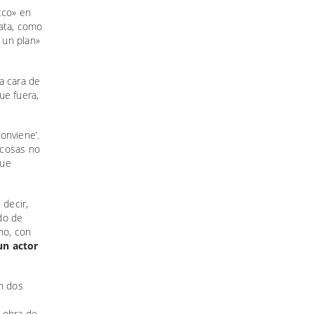
cco» en
lata, como
 un plan»
a cara de
ue fuera,
onviene’.
 cosas no
que
 decir,
do de
no, con
un actor
on dos
 obra de