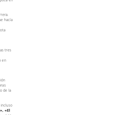
rrera.
e hacía
nota
as tres
n en
sión
bras
o de la
 incluso
», «El