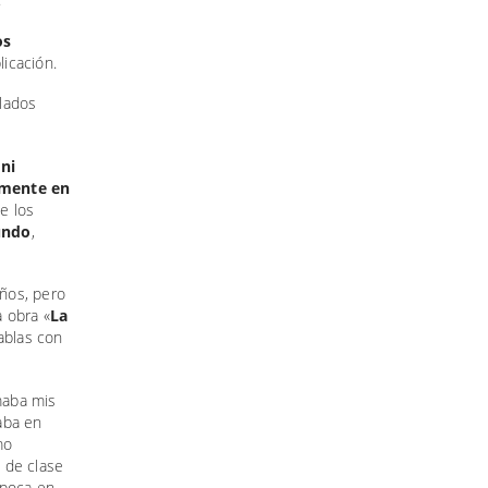
os
icación.
elados
ni
amente en
e los
undo
,
ños, pero
 obra «
La
ablas con
omaba mis
aba en
mo
a de clase
 época en