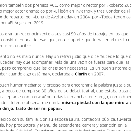
aron también dos premios ACE, como mejor director por «Roberto Zu
 mejor actor dramático por «El león en invierno», y tres Cóndor de P
or de reparto: por «Luna de Avellaneda» en 2004, por «Todos tenemos
por «El Ángel» en 2019.
s eran un reconocimiento a sus casi 50 años de trabajo, en los que l
convirtió en una de esas que, en el soporte que fuera, en el medio q
ente reconocible.
ento no es malo nunca. Hay un refrán judío que dice ‘Sucede lo que c
suceder, hay que acompañar. Más de una vez hice fuerza para que las
, pero comprendí que las crisis son necesarias. Es un buen síntoma 
aber cuando algo está mal», declaraba a
Clarín
en 2007.
 buen humor mediante, y preciso para encontrarle la palabra justa a su
, a poco de cumplirse 30 años de su debut teatral, que estaba tratan
a aceptarse como era: «Con todas las manchas que tengo, con lo bue
ltades. Intento observarme con la
misma piedad con la que miro a 
 dirijo, trato de ser mi papá».
edicó con su familia. Con su esposa Laura, contadora pública, tuvier
ila, hoy productora, y Manu, de ascendente carrera y aparición en la
iopic
de Cris Miró. Trabajaron juntos en «Modestamente Fanego», una