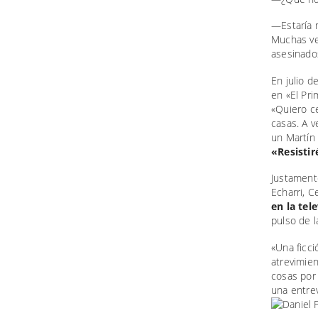
—Estaría 
Muchas ve
asesinados
En julio d
en «El Pri
«Quiero ce
casas. A v
un Martín
«Resistir
Justament
Echarri, C
en la tel
pulso de l
«Una ficc
atrevimie
cosas por 
una entrev