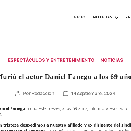
INICIO
NOTICIAS
P
Categorías
ESPECTÁCULOS Y ENTRETENIMIENTO
NOTICIAS
urió el actor Daniel Fanego a los 69 añ
Por
Redaccion
14 septiembre, 2024
Autor
Fecha
de
de
la
la
aniel Fanego
murió este jueves, a los 69 años, informó la Asociación
s.
entrada
entrada
 tristeza despedimos a nuestro afiliado y ex dirigente del sindi
irector Daniel Fanego»,
escribió la asociación en sus redes sociales