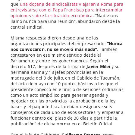
que
una docena de sindicalistas viajaran a Roma para
entrevistarse con el Papa Francisco para intercambiar
opiniones sobre la situación económica
. “Nadie nos
llamó nunca para una reunión”, abundaron desde la
central sindical.
Misma respuesta dieron desde una de las
organizaciones principales del empresariado:
“Nunca
nos convocaron, no se movió más nada”
. También
contestaron en ese mismo sentido desde el
Parlamento y entre los gobernadores. Según el
decreto 617, después de la firma de
Javier Milei
y su
hermana Karina y 18 jefes provinciales en la
madrugada del 9 de julio, en el Cabildo de Tucumán,
del acta de mayo con 10 puntos básicos a los que el
presidente convocó en el inicio de sesiones ordinarias
como un acto simbólico para generar agenda y
negociar con las provincias la aprobación de la ley
bases y el paquete fiscal, debían designarse seis
consejeros de cada uno de esos sectores “y empezar a
funcionar dentro del plazo de 30 días a partir de la
publicación” de dicha norma en el Boletín Oficial.
Con el jefe de Gabinete,
Guillermo Francos
, como