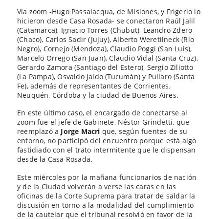
Vía zoom -Hugo Passalacqua, de Misiones, y Frigerio lo
hicieron desde Casa Rosada- se conectaron Raúl Jalil
(Catamarca), Ignacio Torres (Chubut), Leandro Zdero
(Chaco), Carlos Sadir (Jujuy), Alberto Weretilneck (Río
Negro), Cornejo (Mendoza), Claudio Poggi (San Luis),
Marcelo Orrego (San Juan), Claudio Vidal (Santa Cruz),
Gerardo Zamora (Santiago del Estero), Sergio Ziliotto
(La Pampa), Osvaldo Jaldo (Tucumán) y Pullaro (Santa
Fe), además de representantes de Corrientes,
Neuquén, Córdoba y la ciudad de Buenos Aires.
En este último caso, el encargado de conectarse al
zoom fue el jefe de Gabinete, Néstor Grindetti, que
reemplazó a
Jorge Macri
que, según fuentes de su
entorno, no participó del encuentro porque está algo
fastidiado con el trato intermitente que le dispensan
desde la Casa Rosada.
Este miércoles por la mañana funcionarios de nación
y de la Ciudad volverán a verse las caras en las
oficinas de la Corte Suprema para tratar de saldar la
discusión en torno a la modalidad del cumplimiento
de la cautelar que el tribunal resolvió en favor de la