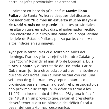
entre los jefes provinciales se acrecentó.
El primero en hacerlo público fue
Maximiliano
Pullaro
, de Santa Fe, horas después del discurso
presidencial:
“Hicimos un esfuerzo mucho mayor al
de Nación, más no se puede”
. Fuentes provinciales
resaltaron que, en estos días, el gobernador recibió
una encuesta que arrojó una caída en la popularidad
del jefe de Estado. Pullaro, por su parte, conserva
altos índices en su imagen.
Ayer por la tarde, tras el discurso de Milei del
domingo, Francos y los vicejefes Lisandro Catalán y
José “Cochi” Rolandi; el ministro de Economía,
Luis
“Toto” Caputo
, y el secretario de Hacienda, Carlos
Guberman, junto a otros colaboradores, mantuvieron
durante dos horas una reunión virtual con casi una
veintena de gobernadores y representantes de
provincias para empezar a discutir el presupuesto del
año próximo que estipuló un dólar en torno a los
$1.207, un incremento del 5% del PBI y una inflación
del 18,3% en un proyecto que, según el presidente,
deberá tener sí o sí un blindaje del déficit fiscal a
pesar del contexto macroeconómico.