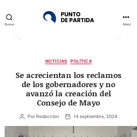
Buscar
Menú
Punto
de
Partida
Categorías
NOTICIAS
POLÍTICA
Se acrecientan los reclamos
de los gobernadores y no
avanzó la creación del
Consejo de Mayo
Por
Redaccion
14 septiembre, 2024
Autor
Fecha
de
de
la
la
entrada
entrada