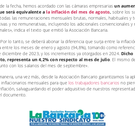
a de la fecha, hemos acordado con las cámaras empresarias
un aume
que será equivalente a
la inflación del mes de agosto
,
sobre los s
a todas las remuneraciones mensuales brutas, normales, habituales y t
vas y no remunerativas, incluyendo los adicionales convencionales y 
ales», indica el texto que emitió la Asociación Bancaria.
 «Por lo tanto, se deberá abonar la diferencia que surja entre la inflació
 entre los meses de enero y agosto (94,8%), tomando como referenci
de diciembre de 2023, y los incrementos ya otorgados en 2024.
Dicho
o, representa un 4,2% con respecto al mes de julio
. El mismo d
unto con los salarios del mes de septiembre».
anera, una vez más, desde la Asociación Bancario garantizamos la apl
s inflacionarios mensuales para que
los trabajadores bancarios
no pier
inflación, salvaguardando el poder adquisitivo de nuestros representa
el documento.