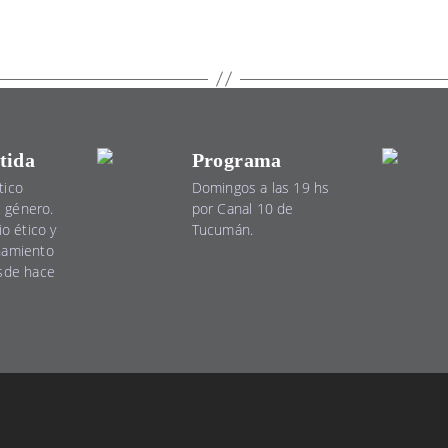
tida
Programa
tico
Domingos a las 19 hs
el género.
por Canal 10 de
io ético y
Tucumán.
namiento
esde hace