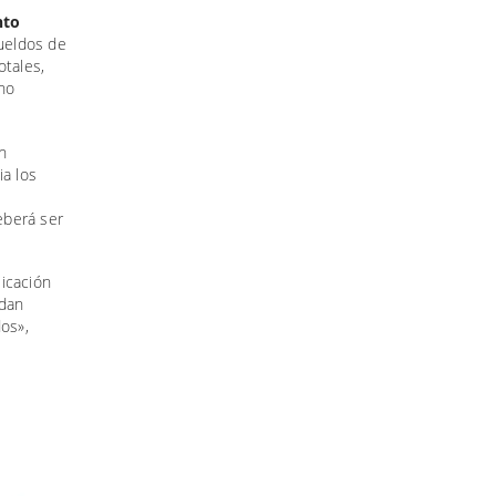
nto
ueldos de
otales,
no
n
a los
eberá ser
icación
dan
dos»,