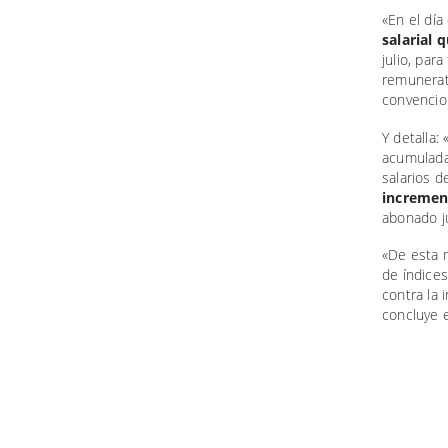
«En el dí
salarial 
julio, par
remunerati
convencion
Y detalla:
acumulada
salarios 
increment
abonado j
«De esta m
de índice
contra la 
concluye 