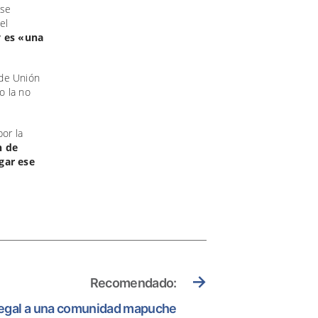
 se
el
y es «una
 de Unión
o la no
por la
n de
gar ese
→
Recomendado:
o legal a una comunidad mapuche