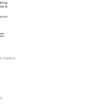
te manera:
el