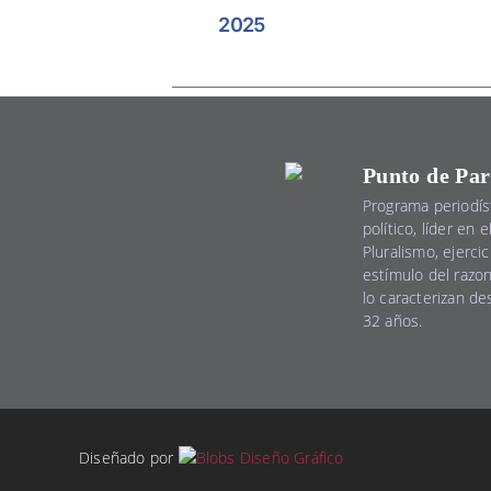
2025
Punto de Par
Programa periodís
político, líder en 
Pluralismo, ejercic
estímulo del razo
lo caracterizan d
32 años.
Diseñado por