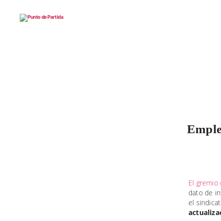
Punto
de
Partida
Emple
El gremio
dato de i
el sindica
actualiza