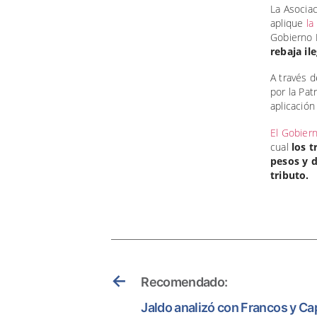
La Asocia
aplique
la
Gobierno 
rebaja il
A través d
por la Pat
aplicación
El Gobiern
cual
los t
pesos y d
tributo.
←
Recomendado:
Jaldo analizó con Francos y C