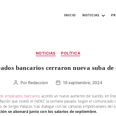
INICIO
NOTICIAS
P
Categorías
NOTICIAS
POLÍTICA
ados bancarios cerraron nueva suba de 
Por
Redaccion
16 septiembre, 2024
Autor
Fecha
de
de
la
la
 de empleados bancarios
acordó un nuevo aumento de sueldo, en líne
nflación que reveló el INDEC la semana pasada. Según el comunicado 
entrada
entrada
to de Sergio Palazzo, tras dialogar con las cámaras empresariales del 
ción se abonará junto con los salarios de septiembre.