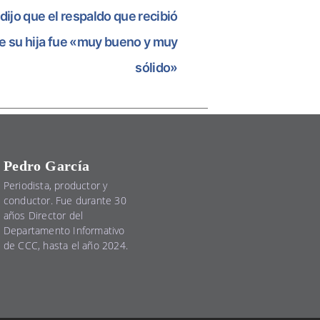
ijo que el respaldo que recibió
 de su hija fue «muy bueno y muy
sólido»
Pedro García
Periodista, productor y
conductor. Fue durante 30
años Director del
Departamento Informativo
de CCC, hasta el año 2024.