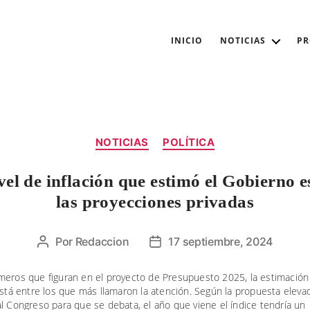
INICIO
NOTICIAS
P
Categorías
NOTICIAS
POLÍTICA
vel de inflación que estimó el Gobierno 
las proyecciones privadas
Por
Redaccion
17 septiembre, 2024
Autor
Fecha
de
de
la
la
meros que figuran en el proyecto de Presupuesto 2025, la estimación
está entre los que más llamaron la atención. Según la propuesta eleva
entrada
entrada
l Congreso para que se debata, el año que viene el índice tendría un