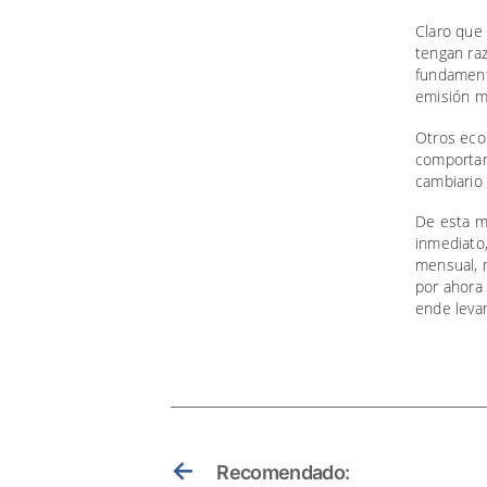
Claro que 
tengan raz
fundamenta
emisión m
Otros eco
comportam
cambiario 
De esta ma
inmediato,
mensual, 
por ahora 
ende levan
←
Recomendado: