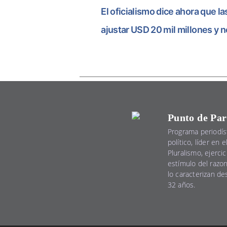
El oficialismo dice ahora que l
ajustar USD 20 mil millones y 
Punto de Par
Programa periodís
político, líder en 
Pluralismo, ejercic
estímulo del razo
lo caracterizan d
32 años.