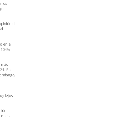
n los
 que
opinión de
al
o en el
e 104%
o más
024. En
 embargo,
uy lejos
ción
 que la