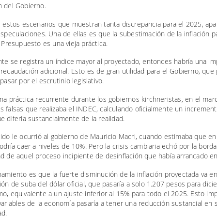
n del Gobierno.
de estos escenarios que muestran tanta discrepancia para el 2025, ap
especulaciones. Una de ellas es que la subestimación de la inflación p
l Presupuesto es una vieja práctica.
nte se registra un índice mayor al proyectado, entonces habría una i
recaudación adicional. Esto es de gran utilidad para el Gobierno, que 
pasar por el escrutinio legislativo.
na práctica recurrente durante los gobiernos kirchneristas, en el mar
s falsas que realizaba el INDEC, calculando oficialmente un incremen
e difería sustancialmente de la realidad.
ido le ocurrió al gobierno de Mauricio Macri, cuando estimaba que en
podría caer a niveles de 10%. Pero la crisis cambiaria echó por la borda
ad de aquel proceso incipiente de desinflación que había arrancado e
amiento es que la fuerte disminución de la inflación proyectada va en
ión de suba del dólar oficial, que pasaría a solo 1.207 pesos para dic
o, equivalente a un ajuste inferior al 15% para todo el 2025. Esto im
variables de la economía pasaría a tener una reducción sustancial en 
ad.