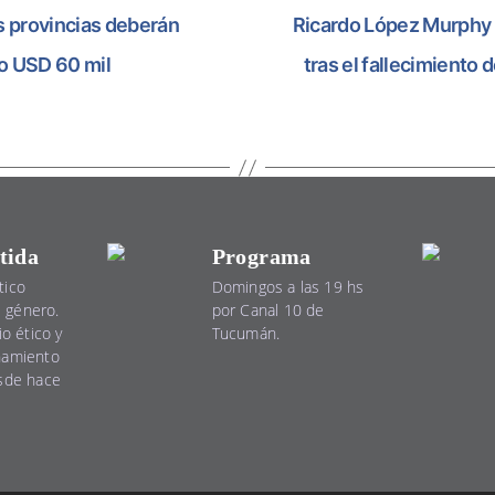
as provincias deberán
Ricardo López Murphy d
no USD 60 mil
tras el fallecimiento
tida
Programa
tico
Domingos a las 19 hs
el género.
por Canal 10 de
io ético y
Tucumán.
namiento
esde hace