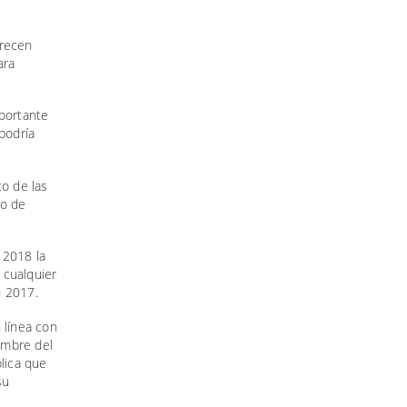
arecen
ara
mportante
podría
co de las
to de
 2018 la
 cualquier
n 2017.
 línea con
iembre del
plica que
su