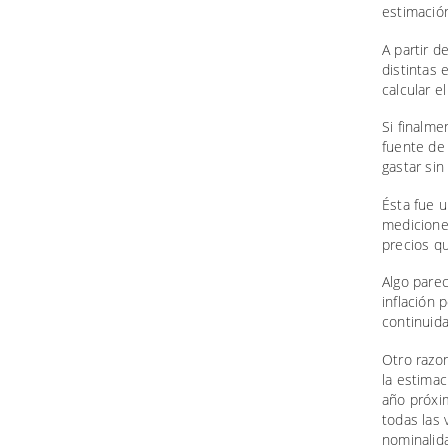
estimació
A partir 
distintas 
calcular e
Si finalme
fuente de 
gastar sin 
Ésta fue u
medicione
precios qu
Algo parec
inflación 
continuid
Otro razon
la estimac
año próxim
todas las 
nominalid