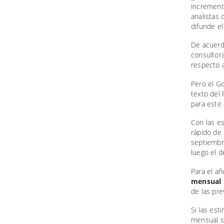
increment
analistas
difunde e
De acuerdo
consultora
respecto a
Pero el Go
texto del 
para este
Con las e
rápido de 
septiembr
luego el 
Para el a
mensual
de las pre
Si las est
mensual s