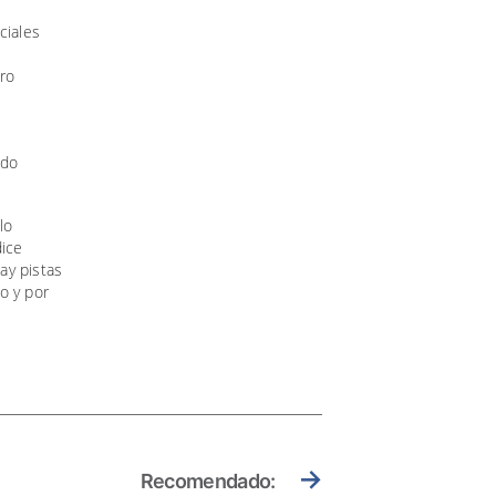
ciales
ero
ado
lo
dice
ay pistas
o y por
→
Recomendado: