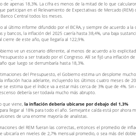
o de apenas 18,3%. La cifra es menos de la mitad de lo que calcularo
 que participan en el Relevamiento de Expectativas de Mercado (REM)
l Banco Central todos los meses.
 al último informe difundido por el BCRA, y siempre de acuerdo a la 
s y bancos, la inflación del 2025 caería hasta 38,4%, una baja sustanci
l cierre de este año, que llegaría al 122,9%.
bierno ve un escenario diferente, al menos de acuerdo a lo explicitad
Presupuesto a ser tratado por el Congreso. Allí se fijó una inflación d
 año que luego se derrumbaría hasta 18,3%.
stimaciones del Presupuesto, el Gobierno estima un desplome much
la inflación hacia adelante, incluyendo los últimos cuatro meses de 2
e se estima que el índice va a estar más cerca de 3% que de 4%. Sin
descenso debería ser todavía mucho más abrupto.
ño que viene,
la inflación debería ubicarse por debajo del 1,3%
para llegar al 18% para todo el año. Semejante caída está por ahora m
visiones de una enorme mayoría de analistas.
imaciones del REM fueran las correctas, entonces el promedio de infla
e ubicaría en niveles de 2,7% mensual promedio, o sea más del doble