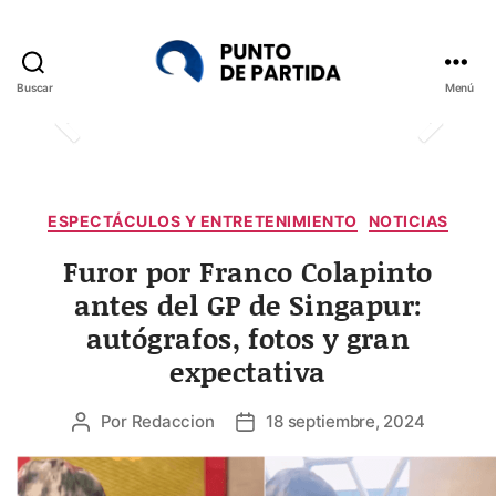
Buscar
Menú
Punto
de
Partida
Categorías
ESPECTÁCULOS Y ENTRETENIMIENTO
NOTICIAS
Furor por Franco Colapinto
antes del GP de Singapur:
autógrafos, fotos y gran
expectativa
Por
Redaccion
18 septiembre, 2024
Autor
Fecha
de
de
la
la
entrada
entrada