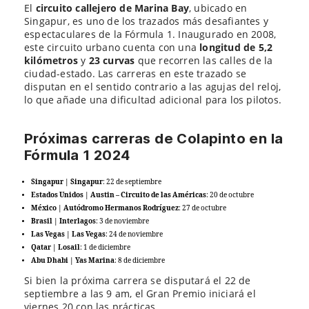
El
circuito callejero de Marina Bay
, ubicado en
Singapur, es uno de los trazados más desafiantes y
espectaculares de la Fórmula 1. Inaugurado en 2008,
este circuito urbano cuenta con una
longitud de 5,2
kilómetros
y
23 curvas
que recorren las calles de la
ciudad-estado. Las carreras en este trazado se
disputan en el sentido contrario a las agujas del reloj,
lo que añade una dificultad adicional para los pilotos.
Próximas carreras de Colapinto en la
Fórmula 1 2024
Singapur | Singapur
: 22 de septiembre
Estados Unidos | Austin – Circuito de las Américas
: 20 de octubre
México | Autódromo Hermanos Rodríguez
: 27 de octubre
Brasil | Interlagos
: 3 de noviembre
Las Vegas | Las Vegas
: 24 de noviembre
Qatar | Losail
: 1 de diciembre
Abu Dhabi | Yas Marina
: 8 de diciembre
Si bien la próxima carrera se disputará el 22 de
septiembre a las 9 am, el Gran Premio iniciará el
viernes 20 con las prácticas.