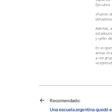
Ejecutivo.
«Fueron d
(Amazonas,
Además, a
estadounid
y «jefe» d
En el ope
armas «tr
a «un grup
vicepresid
←
Recomendado:
Una escuela argentina quedó en