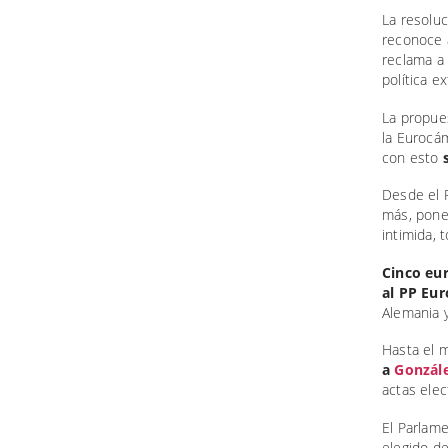
La resolu
reconoce 
reclama a
política e
La propues
la Eurocá
con esto
Desde el P
más, poner
intimida, 
Cinco eu
al PP Eur
Alemania y
Hasta el
a
Gonzále
actas elec
El Parlam
elegido d