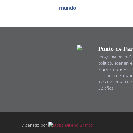
mundo
Punto de Par
Programa periodís
político, líder en 
Pluralismo, ejercic
estímulo del razo
lo caracterizan d
32 años.
Diseñado por