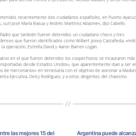
etenidos recientemente dos ciudadanos españoles, en Puerto Ayacu
 sur) José María Basua y Andrés Martínez Adasme», dijo Cabello.
ñadió que también fueron detenidos un ciudadano checo y tres
enses que fueron identificados como Wilbert Josep Castañeda, «milit
e la operación, Estrella David y Aaron Barren Logan.
rativo en el que fueron detenidos los sospechosos se incautaron más
ansportadas desde Estados Unidos», que aparentemente iban a ser e
o de mercenarios» en Venezuela con el objetivo de asesinar a Maduro
enta Ejecutiva, Delcy Rodríguez, y a otros dirigentes del chavismo.
tre las mejores 15 del
Argentina puede alcanza