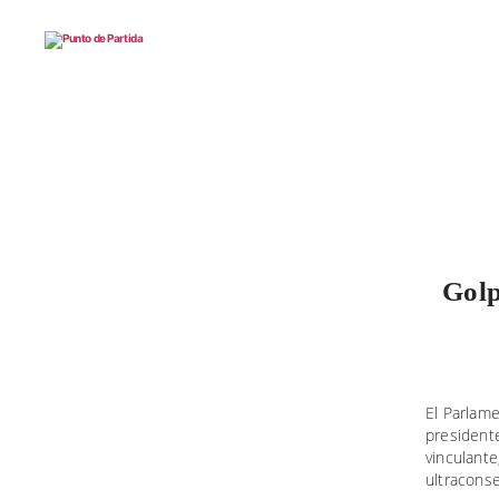
Punto
de
Partida
Golp
El Parlam
president
vinculante
ultracons