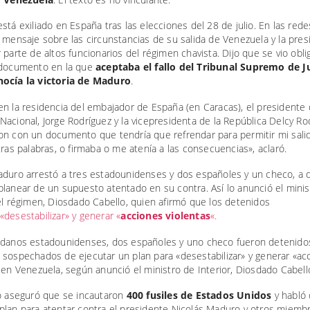
stá exiliado en España tras las elecciones del 28 de julio. En las rede
 mensaje sobre las circunstancias de su salida de Venezuela y la pres
 parte de altos funcionarios del régimen chavista. Dijo que se vio obli
 documento en la que
aceptaba el fallo del Tribunal Supremo de Ju
ocía la victoria de Maduro
.
n la residencia del embajador de España (en Caracas), el presidente 
acional, Jorge Rodríguez y la vicepresidenta de la República Delcy Ro
on con un documento que tendría que refrendar para permitir mi sali
tras palabras, o firmaba o me atenía a las consecuencias», aclaró.
aduro arrestó a tres estadounidenses y dos españoles y un checo, a 
lanear de un supuesto atentado en su contra. Así lo anunció el minis
el régimen, Diosdado Cabello, quien afirmó que los detenidos
«desestabilizar» y generar «
acciones violentas
«.
adanos estadounidenses, dos españoles y uno checo fueron detenido
 sospechados de ejecutar un plan para «desestabilizar» y generar «ac
 en Venezuela, según anunció el ministro de Interior, Diosdado Cabell
ro aseguró que se incautaron
400 fusiles de Estados Unidos
y habló
plan para atentar contra el presidente Nicolás Maduro y otros miemb