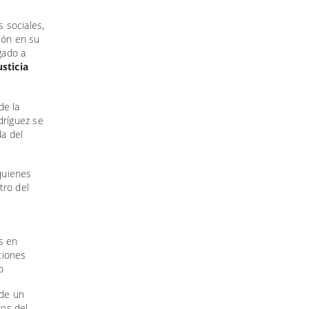
s sociales,
ión en su
gado a
sticia
de la
dríguez se
da del
quienes
tro del
s en
ciones
o
 de un
ros del