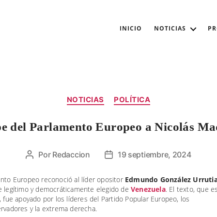
INICIO
NOTICIAS
P
Categorías
NOTICIAS
POLÍTICA
e del Parlamento Europeo a Nicolás M
Por
Redaccion
19 septiembre, 2024
Autor
Fecha
de
de
la
la
ento Europeo reconoció al líder opositor
Edmundo González Urruti
e legítimo y democráticamente elegido de
Venezuela
. El texto, que e
entrada
entrada
, fue apoyado por los líderes del Partido Popular Europeo, los
ervadores y la extrema derecha.