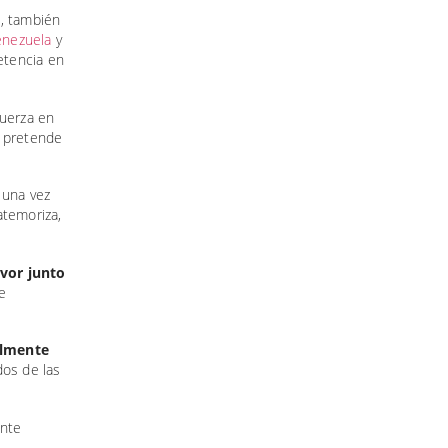
s, también
enezuela
y
etencia en
fuerza en
e pretende
 una vez
atemoriza,
avor junto
e
almente
dos de las
ente