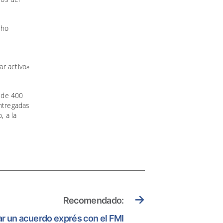
cho
ar activo»
 de 400
ntregadas
, a la
→
Recomendado:
r un acuerdo exprés con el FMI