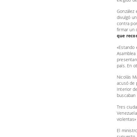
González e
divulgó un
contra por
firmar un
que recon
«Estando e
Asamblea N
presentar
país. En o
Nicolás M
acusó de p
Interior d
buscaban
Tres ciud
Venezuela
violentas»
El minist
supuesto 