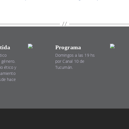
tida
Programa
tico
Domingos a las 19 hs
el género.
por Canal 10 de
io ético y
Tucumán.
namiento
esde hace