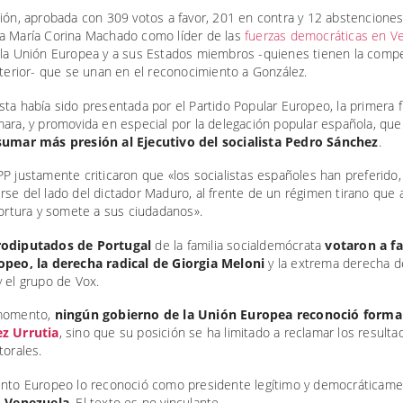
ción, aprobada con 309 votos a favor, 201 en contra y 12 abstencione
a María Corina Machado como líder de las
fuerzas democráticas en V
 la Unión Europea y a sus Estados miembros -quienes tienen la comp
xterior- que se unan en el reconocimiento a González.
ta había sido presentada por el Partido Popular Europeo, la primera 
mara, y promovida en especial por la delegación popular española, qu
sumar más presión al Ejecutivo del socialista Pedro Sánchez
.
P justamente criticaron que «los socialistas españoles han preferido,
se del lado del dictador Maduro, al frente de un régimen tirano que 
tortura y somete a sus ciudadanos».
rodiputados de Portugal
de la familia socialdemócrata
votaron a f
opeo, la derecha radical de Giorgia Meloni
y la extrema derecha d
 el grupo de Vox.
 momento,
ningún gobierno de la Unión Europea reconoció form
z Urrutia
, sino que su posición se ha limitado a reclamar los resulta
torales.
ento Europeo lo reconoció como presidente legítimo y democráticam
e
Venezuela
. El texto es no vinculante.