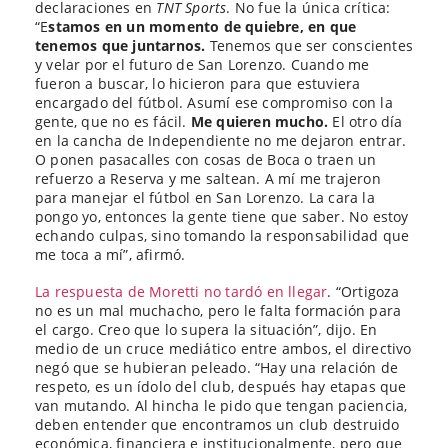
declaraciones en
TNT Sports
. No fue la única crítica:
“E
stamos en un momento de quiebre, en que
tenemos que juntarnos.
Tenemos que ser conscientes
y velar por el futuro de San Lorenzo. Cuando me
fueron a buscar, lo hicieron para que estuviera
encargado del fútbol. Asumí ese compromiso con la
gente, que no es fácil.
Me quieren mucho.
El otro día
en la cancha de Independiente no me dejaron entrar.
O ponen pasacalles con cosas de Boca o traen un
refuerzo a Reserva y me saltean. A mí me trajeron
para manejar el fútbol en San Lorenzo. La cara la
pongo yo, entonces la gente tiene que saber. No estoy
echando culpas, sino tomando la responsabilidad que
me toca a mí”, afirmó.
La respuesta de Moretti no tardó en llegar
. “Ortigoza
no es un mal muchacho, pero le falta formación para
el cargo. Creo que lo supera la situación”, dijo. En
medio de un cruce mediático entre ambos, el directivo
negó que se hubieran peleado. “Hay una relación de
respeto, es un ídolo del club, después hay etapas que
van mutando. Al hincha le pido que tengan paciencia,
deben entender que encontramos un club destruido
económica, financiera e institucionalmente, pero que