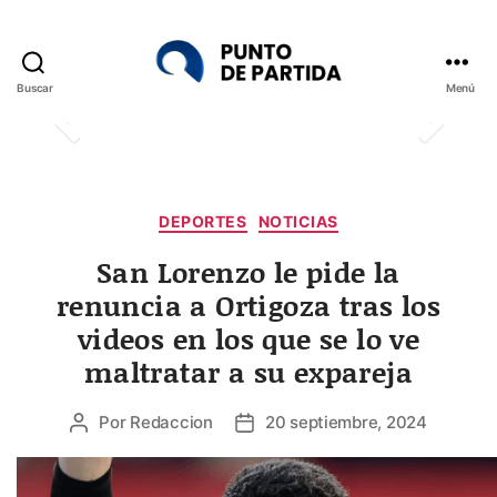
Buscar
Menú
Punto
de
Partida
Categorías
DEPORTES
NOTICIAS
San Lorenzo le pide la
renuncia a Ortigoza tras los
videos en los que se lo ve
maltratar a su expareja
Por
Redaccion
20 septiembre, 2024
Autor
Fecha
de
de
la
la
entrada
entrada