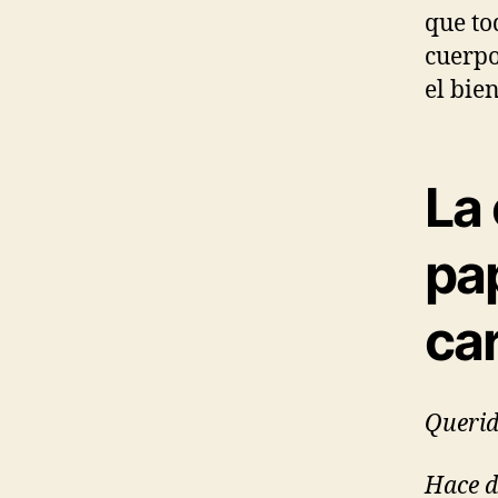
que to
cuerpo
el bie
La
pap
ca
Queri
Hace d