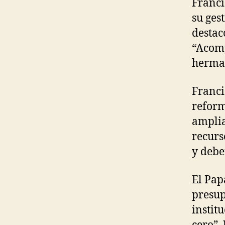
Franci
su ges
destac
“Acomp
herman
Franci
reform
amplia
recurs
y debe
El Pap
presup
institu