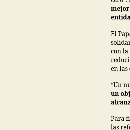
cero”.
mejor
entid
El Pap
solida
con la
reduci
en las
“Un nu
un obj
alcan
Para f
las re