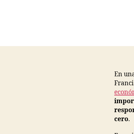
En una
Franc
econó
import
respon
cero
.