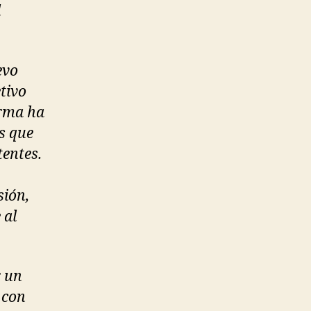
l
evo
etivo
orma ha
as que
tentes.
sión,
 al
r un
 con