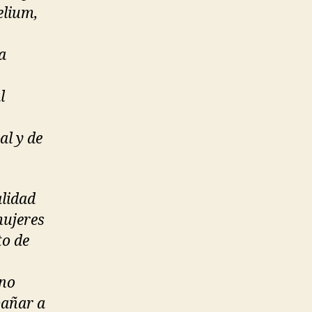
elium,
a
l
al y de
alidad
mujeres
to de
ano
pañar a