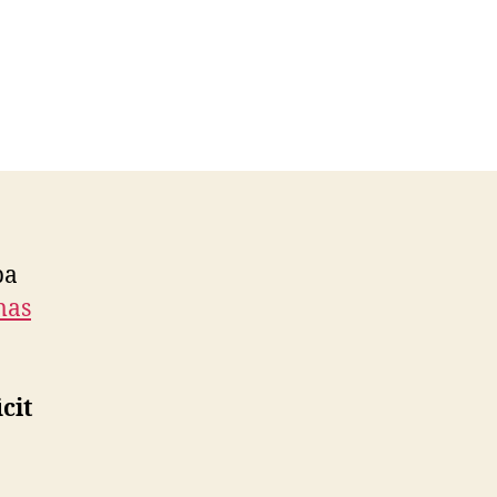
pa
mas
cit