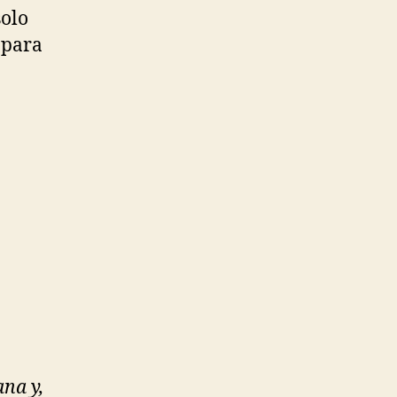
solo
 para
na y,