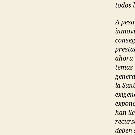
todos 
A pesar
inmovi
conseg
presta
ahora 
temas 
genera
la San
exigen
expone
han ll
recurs
deben 