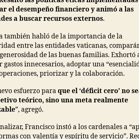
Resaltó las políticas éticas implementadas
ar el desempeño financiero y animó a las
ades a buscar recursos externos
.
a también habló de la importancia de la
ridad entre las entidades vaticanas, compará
 generosidad de las buenas familias. Exhortó 
r gastos innecesarios, adoptar una “esenciali
 operaciones, priorizar y la colaboración.
evo esfuerzo para
que el ‘déficit cero’ no s
etivo teórico, sino una meta realmente
zable
”, agregó.
inalizar, Francisco instó a los cardenales a “a
formas con valentía y espíritu de servicio”. Re