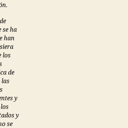
ón.
 de
e se ha
ue han
siera
 los
s
ica de
 las
s
entes y
 los
tados y
no se