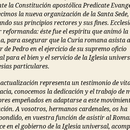
te la Constitución apostólica Predicate Evang
ecimos la nueva organización de la Santa Sede,
ndo sus principios rectores y sus fines. Ecclesi
 reformanda: éste fue el espíritu que animó la
a, para asegurar que la Curia romana asista a
r de Pedro en el ejercicio de su supremo oficio
l para el bien y el servicio de la Iglesia univers
esias particulares.
a actualización representa un testimonio de vit
racia, conocemos la dedicación y el trabajo de 
res empeñados en adaptarse a este movimien
ción. A vosotros, hermanos cardenales, os ha
pondido, en vuestra función de asistir al Rom
ice en el gobierno de la Iglesia universal, acom