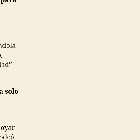
 para
ndola
a
dad”
ea solo
poyar
calcó