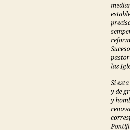
median
establ
precisa
semper
reform
Suceso
pastora
las Igl
Si est
y de g
y homb
renova
corres
Pontíf