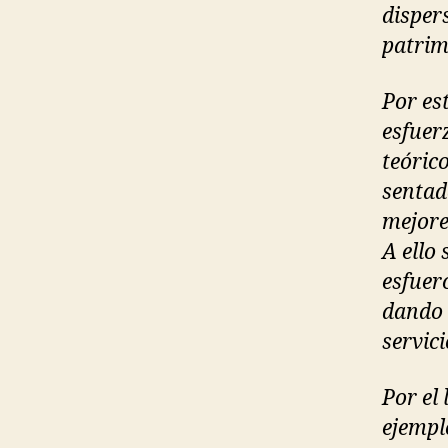
disper
patrim
Por es
esfuerz
teóric
sentado
mejore
A ello 
esfuer
dando 
servici
Por el
ejempl