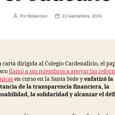
Por
Redaccion
22 septiembre, 2024
Autor
Fecha
de
de
la
la
entrada
entrada
 carta dirigida al Colegio Cardenalicio, el pa
isco
llamó a sus miembros a apoyar las refor
micas
en curso en la Santa Sede y
enfatizó la
ancia de la transparencia financiera, la
sabilidad, la solidaridad y alcanzar el défi