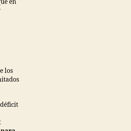
que en
y
e los
mitados
déficit
t