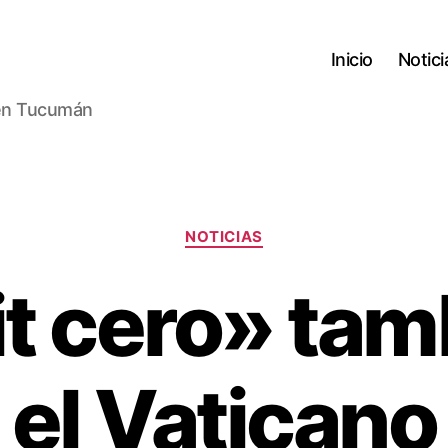
Inicio
Notici
l en Tucumán
Categorías
NOTICIAS
it cero» tam
el Vaticano