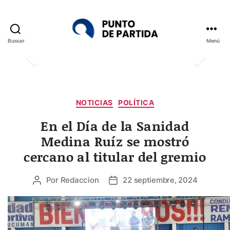
Buscar
Menú
Punto
de
Partida
Categorías
NOTICIAS
POLÍTICA
En el Día de la Sanidad
Medina Ruíz se mostró
cercano al titular del gremio
Por
Redaccion
22 septiembre, 2024
Autor
Fecha
de
de
la
la
entrada
entrada