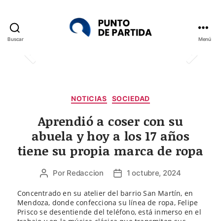
Buscar
Menú
Punto
de
Partida
Categorías
NOTICIAS
SOCIEDAD
Aprendió a coser con su
abuela y hoy a los 17 años
tiene su propia marca de ropa
Por
Redaccion
1 octubre, 2024
Autor
Fecha
de
de
Concentrado en su atelier del barrio San Martín, en
la
la
Mendoza, donde confecciona su línea de ropa, Felipe
entrada
entrada
Prisco se desentiende del teléfono, está inmerso en el