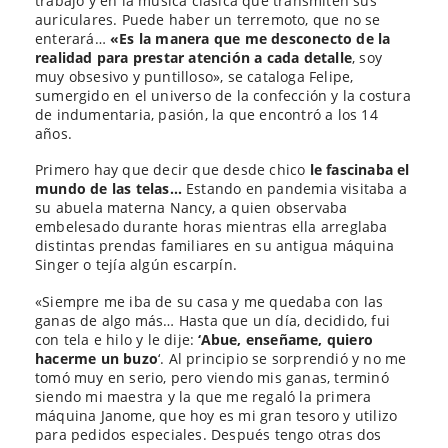
trabajo y en la música clásica que transmiten sus
auriculares. Puede haber un terremoto, que no se
enterará…
«Es la manera que me desconecto de la
realidad para prestar atención a cada detalle
, soy
muy obsesivo y puntilloso», se cataloga Felipe,
sumergido en el universo de la confección y la costura
de indumentaria, pasión, la que encontró a los 14
años.
Primero hay que decir que desde chico
le fascinaba el
mundo de las telas…
Estando en pandemia visitaba a
su abuela materna Nancy, a quien observaba
embelesado durante horas mientras ella arreglaba
distintas prendas familiares en su antigua máquina
Singer o tejía algún escarpín.
«Siempre me iba de su casa y me quedaba con las
ganas de algo más… Hasta que un día, decidido, fui
con tela e hilo y le dije:
‘Abue, enseñame, quiero
hacerme un buzo
‘. Al principio se sorprendió y no me
tomó muy en serio, pero viendo mis ganas, terminó
siendo mi maestra y la que me regaló la primera
máquina Janome, que hoy es mi gran tesoro y utilizo
para pedidos especiales. Después tengo otras dos