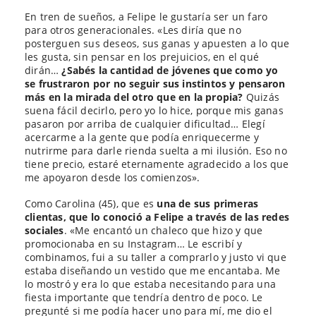
En tren de sueños, a Felipe le gustaría ser un faro
para otros generacionales. «Les diría que no
posterguen sus deseos, sus ganas y apuesten a lo que
les gusta, sin pensar en los prejuicios, en el qué
dirán…
¿Sabés la cantidad de jóvenes que como yo
se frustraron por no seguir sus instintos y pensaron
más en la mirada del otro que en la propia?
Quizás
suena fácil decirlo, pero yo lo hice, porque mis ganas
pasaron por arriba de cualquier dificultad… Elegí
acercarme a la gente que podía enriquecerme y
nutrirme para darle rienda suelta a mi ilusión. Eso no
tiene precio, estaré eternamente agradecido a los que
me apoyaron desde los comienzos».
Como Carolina (45), que es
una de sus primeras
clientas, que lo conoció a Felipe a través de las redes
sociales
. «Me encantó un chaleco que hizo y que
promocionaba en su Instagram… Le escribí y
combinamos, fui a su taller a comprarlo y justo vi que
estaba diseñando un vestido que me encantaba. Me
lo mostró y era lo que estaba necesitando para una
fiesta importante que tendría dentro de poco. Le
pregunté si me podía hacer uno para mí, me dio el