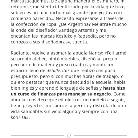
marca Jacquemus. De alguna manera él es mi faro, mi
referente, me siento identificado por la vida que tuvo,
si bien es un muchacho más grande que yo, tuvo un
comienzo parecido… Necesitó expresarse a través de
la confección de ropa. ¿De Argentina? Me atrae mucho
la onda del diseñador Santiago Artemis y me
encantan las marcas Kosiuko y Rapsodia, pero no
conozco a sus diseñadoras», cuenta.
Radiante, vuelve a asomar la abuela Nancy: «Feli armó
su propio atelier, pintó muebles, diseñó su propio
perchero de madera y puso cuadros y montó un
espacio lleno de
detallecitos
que realizó con poco
presupuesto, pero sí con muchas horas de trabajo. Y
quiero destacar que nunca descuidó la escuela, habla
bien inglés y aprendió lenguaje de señas y
hasta hizo
un curso de finanzas para manejar su negocio
. Como
abuela considero que mi nieto es un modelo a seguir,
tiene proyectos, no conoce la pereza y disfruta de una
vida saludable, sin vicio alguno y siempre con una
sonrisa».