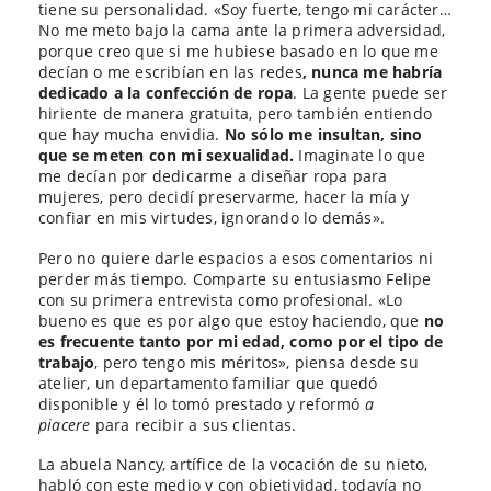
tiene su personalidad. «Soy fuerte, tengo mi carácter…
No me meto bajo la cama ante la primera adversidad,
porque creo que si me hubiese basado en lo que me
decían o me escribían en las redes
, nunca me habría
dedicado a la confección de ropa
. La gente puede ser
hiriente de manera gratuita, pero también entiendo
que hay mucha envidia.
No sólo me insultan, sino
que se meten con mi sexualidad.
Imaginate lo que
me decían por dedicarme a diseñar ropa para
mujeres, pero decidí preservarme, hacer la mía y
confiar en mis virtudes, ignorando lo demás».
Pero no quiere darle espacios a esos comentarios ni
perder más tiempo. Comparte su entusiasmo Felipe
con su primera entrevista como profesional. «Lo
bueno es que es por algo que estoy haciendo, que
no
es frecuente tanto por mi edad, como por el tipo de
trabajo
, pero tengo mis méritos», piensa desde su
atelier, un departamento familiar que quedó
disponible y él lo tomó prestado y reformó
a
piacere
para recibir a sus clientas.
La abuela Nancy, artífice de la vocación de su nieto,
habló con este medio y con objetividad, todavía no