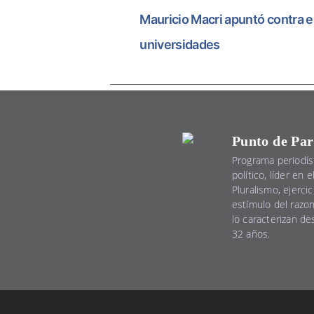
Mauricio Macri apuntó contra e
universidades
Punto de Par
Programa periodís
político, líder en 
Pluralismo, ejercic
estímulo del razo
lo caracterizan d
32 años.