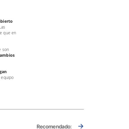
bierto
Las
de que en
e son
 cambios
gan
l equipo
→
Recomendado: