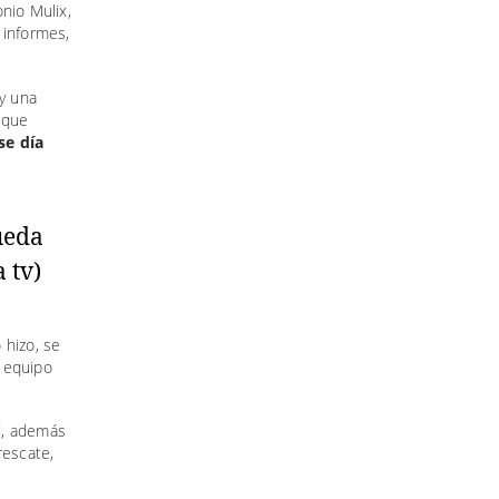
nio Mulix,
 informes,
y una
 que
se día
 hizo, se
n equipo
C, además
rescate,