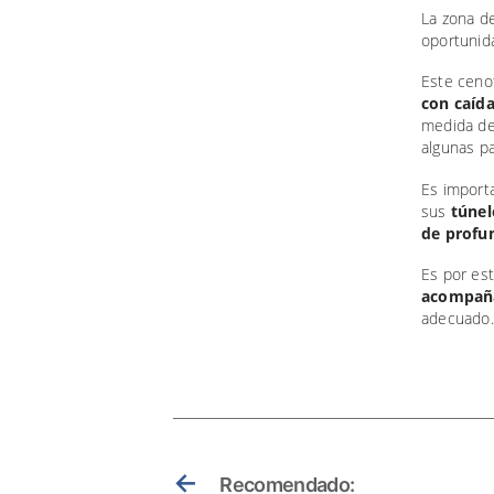
La zona d
oportunida
Este ceno
con caída
medida de
algunas pa
Es import
sus
túnel
de profu
Es por es
acompaña
adecuado.
←
Recomendado: