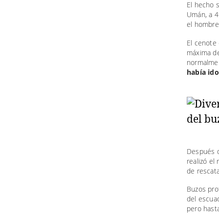
El hecho s
Umán, a 49
el hombre
El cenote
máxima de
normalmen
había ido
Después de
realizó el
de rescata
Buzos pro
del escua
pero has