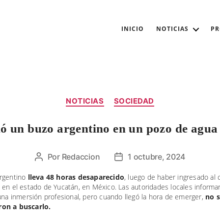
INICIO
NOTICIAS
P
Categorías
NOTICIAS
SOCIEDAD
ó un buzo argentino en un pozo de agu
Por
Redaccion
1 octubre, 2024
Autor
Fecha
de
de
rgentino
lleva 48 horas desaparecido
, luego de haber ingresado al
la
la
 en el estado de Yucatán, en México. Las autoridades locales inform
entrada
entrada
una inmersión profesional, pero cuando llegó la hora de emerger,
no s
on a buscarlo.