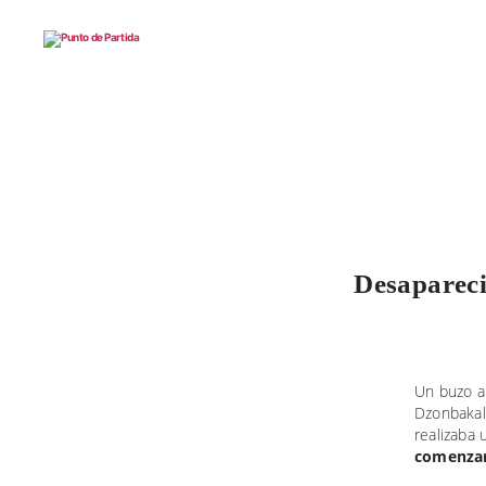
Punto
de
Partida
Desapareci
Un buzo a
Dzonbakal
realizaba 
comenzar