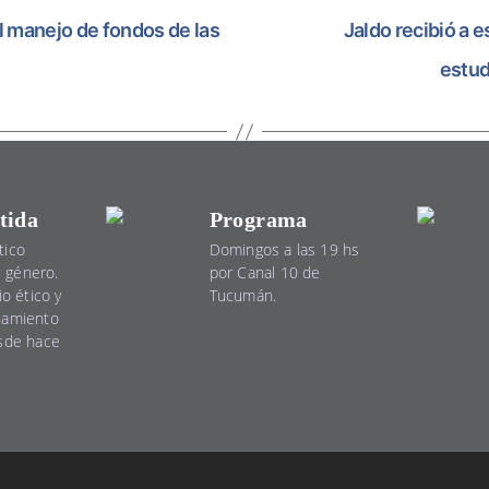
l manejo de fondos de las
Jaldo recibió a 
estud
tida
Programa
tico
Domingos a las 19 hs
el género.
por Canal 10 de
io ético y
Tucumán.
namiento
esde hace