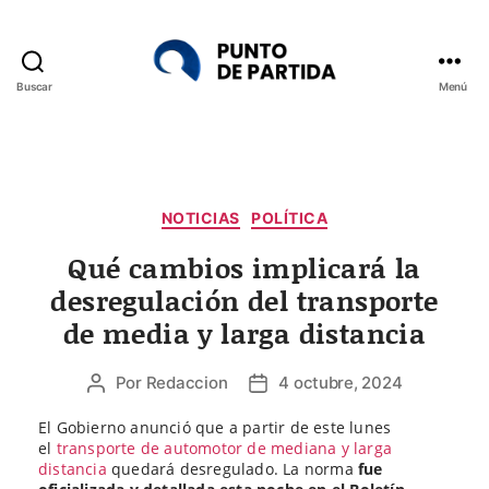
Buscar
Menú
Punto
de
Partida
Categorías
NOTICIAS
POLÍTICA
Qué cambios implicará la
desregulación del transporte
de media y larga distancia
Por
Redaccion
4 octubre, 2024
Autor
Fecha
de
de
El Gobierno anunció que a partir de este lunes
la
la
el
transporte de automotor de mediana y larga
entrada
entrada
distancia
quedará desregulado. La norma
fue