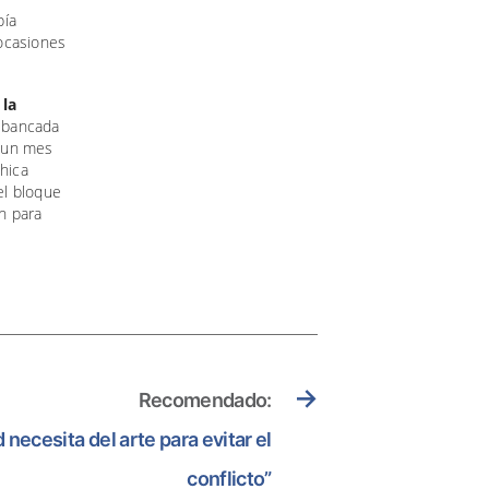
bía
 ocasiones
 la
a bancada
e un mes
chica
el bloque
ón para
→
Recomendado:
 necesita del arte para evitar el
conflicto”