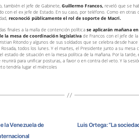
o, también el jefe de Gabinete,
Guillermo Francos,
reveló que se ha
o con el ex jefe de Estado. En su caso, por teléfono. Como en otras
dad,
reconoció públicamente el rol de soporte de Macri.
as finales a la malla de contención política
se aplicarán mañana en
e la mesa de coordinación legislativa
de Francos con el jefe de l
ristian Ritondo y algunos de sus soldados que se celebra desde hac
 Rosada, todos los lunes. Y el martes, el Presidente junto a su mesa 
el estado de situación en la mesa política de la mañana. Por la tarde, 
reunirá para unificar posturas, a favor o en contra del veto. Y la sesi
veto tendría lugar el miércoles
de la Venezuela de
Luis Ortega: “La sociedad
nternacional