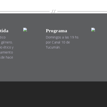
tida
Programa
tico
Domingos a las 19 hs
el género.
por Canal 10 de
io ético y
Tucumán.
namiento
esde hace