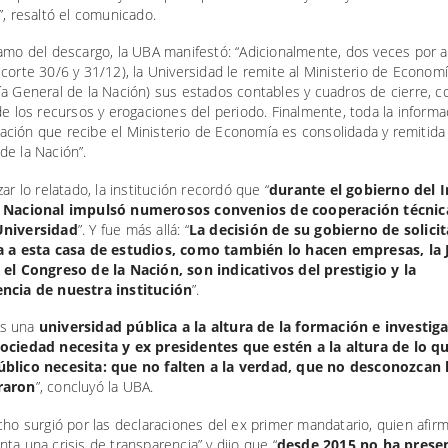
”, resaltó el comunicado.
ramo del descargo, la UBA manifestó: “Adicionalmente, dos veces por 
corte 30/6 y 31/12), la Universidad le remite al Ministerio de Econom
a General de la Nación) sus estados contables y cuadros de cierre, co
de los recursos y erogaciones del periodo. Finalmente, toda la informa
ción que recibe el Ministerio de Economía es consolidada y remitida 
de la Nación”.
zar lo relatado, la institución recordó que “
durante el gobierno del I
o Nacional impulsó numerosos convenios de cooperación técnic
Universidad
”. Y fue más allá: “
La decisión de su gobierno de solicit
a a esta casa de estudios, como también lo hacen empresas, la J
 el Congreso de la Nación, son indicativos del prestigio y la
ncia de nuestra institución
”.
s una
universidad pública a la altura de la formación e investig
ociedad necesita y ex presidentes que estén a la altura de lo qu
blico necesita: que no falten a la verdad, que no desconozcan 
raron
”, concluyó la UBA.
cho surgió por las declaraciones del ex primer mandatario, quien afirm
ta una crisis de transparencia” y dijo que “
desde 2015 no ha prese