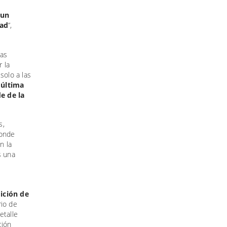
 un
dad
”,
las
 la
solo a las
 última
de de la
s,
donde
n la
s una
ición de
rio de
etalle
ción