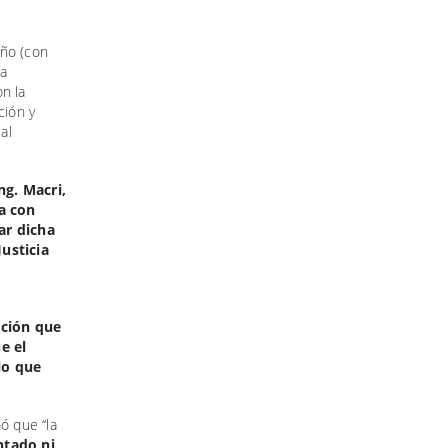
año (con
ía
n la
ción y
al
ng. Macri,
a con
ar dicha
usticia
ación que
e el
lo que
ó que “la
ntado ni