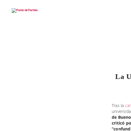
Punto
de
Partida
La U
Tras la
ca
universida
de Buenos
criticó p
“confundi