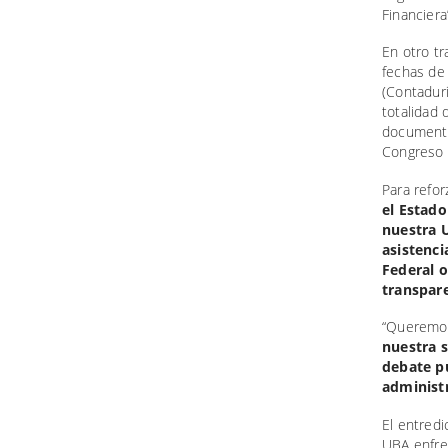
Financiera
En otro t
fechas de 
(Contadurí
totalidad 
documenta
Congreso 
Para refor
el Estad
nuestra 
asistenci
Federal o
transpare
“Queremo
nuestra s
debate pú
administ
El entredi
UBA enfren