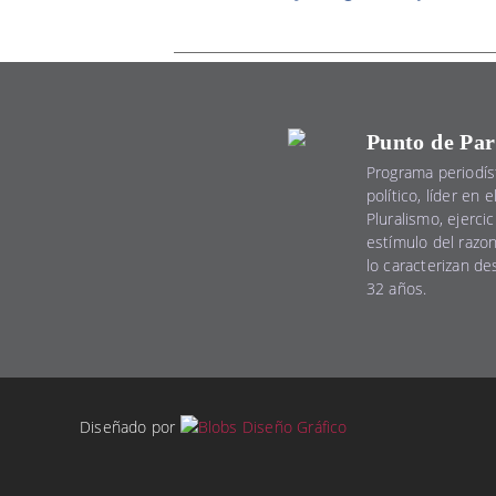
Punto de Par
Programa periodís
político, líder en 
Pluralismo, ejercic
estímulo del razo
lo caracterizan d
32 años.
Diseñado por