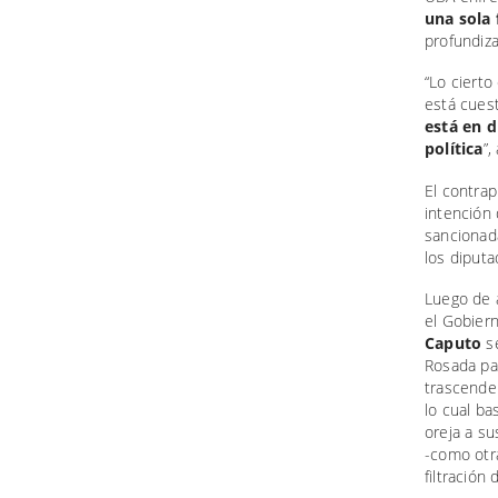
una sola 
profundiza
“Lo cierto
está cuest
está en d
política
”,
El contra
intención 
sancionada
los diput
Luego de a
el Gobiern
Caputo
s
Rosada pa
trascende
lo cual ba
oreja a su
-como otra
filtración