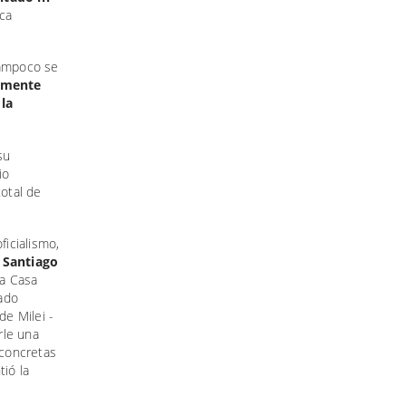
sca
Tampoco se
lmente
 la
su
io
total de
ficialismo,
.
Santiago
la Casa
ado
e Milei -
rle una
 concretas
ió la