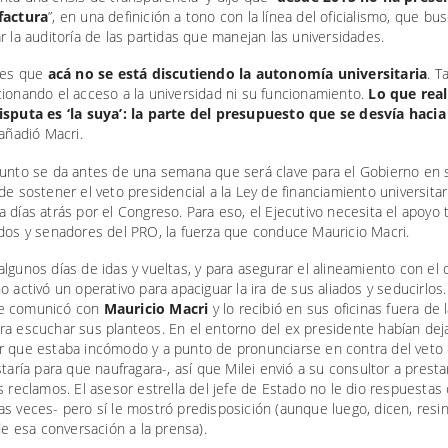
factura
”, en una definición a tono con la línea del oficialismo, que bu
r la auditoría de las partidas que manejan las universidades.
 es que
acá no se está discutiendo la autonomía universitaria
. 
ionando el acceso a la universidad ni su funcionamiento.
Lo que rea
isputa es ‘la suya’: la parte del presupuesto que se desvía hacia
 añadió Macri.
punto se da antes de una semana que será clave para el Gobierno en 
de sostener el veto presidencial a la Ley de financiamiento universitar
 días atrás por el Congreso. Para eso, el Ejecutivo necesita el apoyo 
ados y senadores del PRO, la fuerza que conduce Mauricio Macri.
lgunos días de idas y vueltas, y para asegurar el alineamiento con el o
o activó un operativo para apaciguar la ira de sus aliados y seducirlos
e comunicó con
Mauricio Macri
y lo recibió en sus oficinas fuera de 
ra escuchar sus planteos. En el entorno del ex presidente habían dej
r que estaba incómodo y a punto de pronunciarse en contra del veto d
staría para que naufragara-, así que Milei envió a su consultor a presta
s reclamos. El asesor estrella del jefe de Estado no le dio respuestas
s veces- pero sí le mostró predisposición (aunque luego, dicen, resint
 de esa conversación a la prensa).