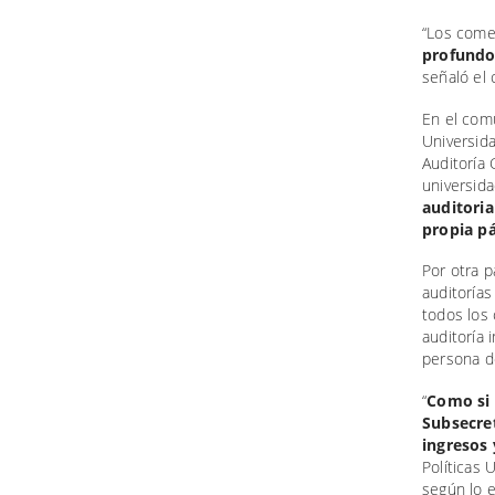
“Los come
profundo
señaló el 
En el comu
Universid
Auditoría 
universida
auditoria
propia p
Por otra 
auditoría
todos los 
auditoría 
persona de
“
Como si 
Subsecret
ingresos 
Políticas 
según lo e