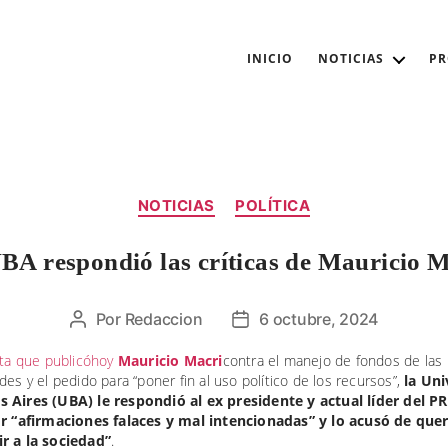
INICIO
NOTICIAS
P
Categorías
NOTICIAS
POLÍTICA
BA respondió las críticas de Mauricio 
Por
Redaccion
6 octubre, 2024
Autor
Fecha
de
de
rta que publicóhoy
Mauricio Macri
contra el manejo de fondos de las
la
la
des y el pedido para “poner fin al uso político de los recursos”,
la Uni
entrada
entrada
 Aires (UBA) le respondió al ex presidente y actual líder del PR
or “afirmaciones falaces y mal intencionadas” y lo acusó de que
r a la sociedad”
.