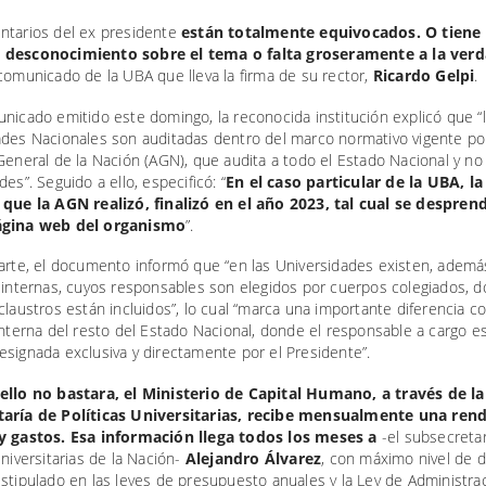
ntarios del ex presidente
están totalmente equivocados. O tiene
 desconocimiento sobre el tema o falta groseramente a la ver
comunicado de la UBA que lleva la firma de su rector,
Ricardo Gelpi
.
nicado emitido este domingo, la reconocida institución explicó que “
ades Nacionales son auditadas dentro del marco normativo vigente por
General de la Nación (AGN), que audita a todo el Estado Nacional y no 
des”. Seguido a ello, especificó: “
En el caso particular de la UBA, la
 que la AGN realizó, finalizó en el año 2023, tal cual se despren
ágina web del organismo
”.
parte, el documento informó que “en las Universidades existen, ademá
s internas, cuyos responsables son elegidos por cuerpos colegiados, 
claustros están incluidos”, lo cual “marca una importante diferencia co
interna del resto del Estado Nacional, donde el responsable a cargo e
signada exclusiva y directamente por el Presidente”.
ello no bastara, el Ministerio de Capital Humano, a través de la
aría de Políticas Universitarias, recibe mensualmente una rend
y gastos. Esa información llega todos los meses a
-el subsecreta
Universitarias de la Nación-
Alejandro Álvarez
, con máximo nivel de d
stipulado en las leyes de presupuesto anuales y la Ley de Administra