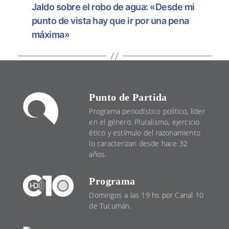
Jaldo sobre el robo de agua: «Desde mi
punto de vista hay que ir por una pena
máxima»
Punto de Partida
Programa periodístico político, líder
en el género. Pluralismo, ejercicio
ético y estímulo del razonamiento
lo caracterizan desde hace 32
años.
Programa
Domingos a las 19 hs por Canal 10
de Tucumán.