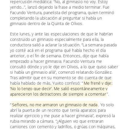
repercusión mediática: “No, al gimnasio no voy. Estoy
yendo…”, lanzó dejando la frase a medio terminar. Fue
Facundo Ventura, panelista del programa, quien terminó
completando la ubicación al preguntar si había un
gimnasio dentro de la Quinta de Olivos.
Este lunes, y ante las especulaciones de que le habrían
construido un gimnasio especialmente para ella, la
conductora salió a aclarar la situación. “La semana pasada
yo conté acá en el programa qué había hecho el día
anterior, o el fin de semana. Entonces, dije que había
empezado a hacer gimnasia. Facundo Ventura me
consultó dónde y yo le dije en Olivos, a lo que quiso saber
si había un gimnasio allá”, comenzó relatando González.
Tras admitir que en su momento se dio cuenta de que
había hablado de más, Yuyito confesó: “
Me frené y dije:
‘No lo tengo que decir’. Me salió espontáneamente y
aparecieron los detractores de siempre a comentar
”.
“
Señores, no me armaron un gimnasio de nada
. Yo solo
abrí la puerta de un recinto que tenía aparatos para
realizar ejercicio y me puse a hacer gimnasia”, expresó la
rubia mirando a cámara. “¿Alguien vio que entraran
camiones con cemento y ladrillos, o grúas con máquinas,