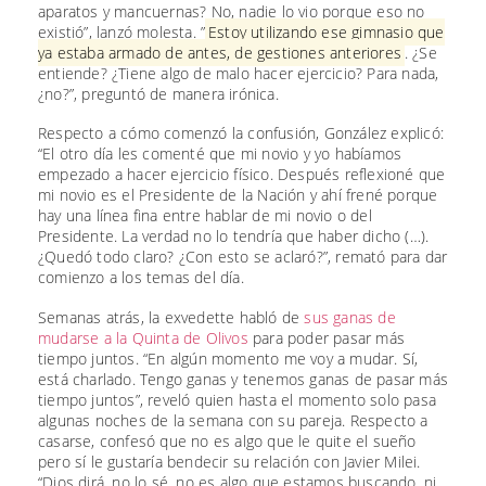
aparatos y mancuernas? No, nadie lo vio porque eso no
existió”, lanzó molesta. ”
Estoy utilizando ese gimnasio que
ya estaba armado de antes, de gestiones anteriores
. ¿Se
entiende? ¿Tiene algo de malo hacer ejercicio? Para nada,
¿no?”, preguntó de manera irónica.
Respecto a cómo comenzó la confusión, González explicó:
“El otro día les comenté que mi novio y yo habíamos
empezado a hacer ejercicio físico. Después reflexioné que
mi novio es el Presidente de la Nación y ahí frené porque
hay una línea fina entre hablar de mi novio o del
Presidente. La verdad no lo tendría que haber dicho (…).
¿Quedó todo claro? ¿Con esto se aclaró?”, remató para dar
comienzo a los temas del día.
Semanas atrás, la exvedette habló de
sus ganas de
mudarse a la Quinta de Olivos
para poder pasar más
tiempo juntos. “En algún momento me voy a mudar. Sí,
está charlado. Tengo ganas y tenemos ganas de pasar más
tiempo juntos”, reveló quien hasta el momento solo pasa
algunas noches de la semana con su pareja. Respecto a
casarse, confesó que no es algo que le quite el sueño
pero sí le gustaría bendecir su relación con Javier Milei.
“Dios dirá, no lo sé, no es algo que estamos buscando, ni