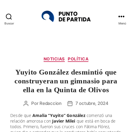
Buscar
Menú
Punto
de
Partida
Categorías
NOTICIAS
POLÍTICA
Yuyito González desmintió que
construyeran un gimnasio para
ella en la Quinta de Olivos
Por
Redaccion
7 octubre, 2024
Autor
Fecha
de
de
Desde que
Amalia “Yuyito” González
comenzó una
la
la
relación amorosa con
Javier Milei
que está en boca de
entrada
entrada
todos. Primero, fueron sus cruces con Fátima Flórez,