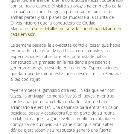
quien dio a entender que la conductora había coqueteado
con su novio cuando él visitó su programa en medio de la
campaña electoral. Luego, la presentación familiar de
ambas partes y sus planes de mudarse a la Quinta de
Olivos hicieron que la conductora de Ciudad
Magazine
revele detalles de su vida con el mandatario en
cada emisión
.
La semana pasada, la exvedette contó al pasar que había
empezado a hacer actividad física con su novio y las
especulaciones sobre que el economista le había
construido un gimnasio en la residencia presidencial
generaron un gran revuelo en las redes. Especulaciones
que la rubia desmintió este lunes desde su ciclo
Empezar
el día con Yuyito
.
“Ayer empecé el gimnasio otra vez… Nada que ver con
vagos, la antivaga”, comentó Yuyito el jueves, mientras
confesaba que estaba feliz con la decisión de haber
arrancado a ejercitar. Una caminata para entrar en calor,
bicicleta, pesas y escaladora fueron parte de su rutina
inicial; rutina que -según reveló- cumplió a rajatabla en
compañía de su novio. Sus panelistas quisieron saber
dónde ejercitaban y su respuesta generó una fuerte