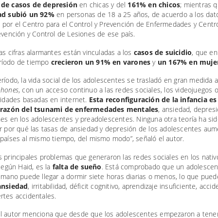
 de casos de depresión
en chicas y del
161% en chicos
; mientras 
ad subió un 92%
en personas de 18 a 25 años, de acuerdo a los dat
 por el Centro para el Control y Prevención de Enfermedades y Centr
evención y Control de Lesiones de ese país.
as cifras alarmantes están vinculadas a los
casos de suicidio
, que en
íodo de tiempo
crecieron un 91% en varones
y
un 167% en muje
ríodo, la vida social de los adolescentes se trasladó en gran medida 
hones
, con un acceso continuo a las redes sociales, los videojuegos o
vidades basadas en internet.
Esta reconfiguración de la infancia es
l razón del tsunami de enfermedades mentales
, ansiedad, depresi
nes en los adolescentes y preadolescentes. Ninguna otra teoría ha si
ar por qué las tasas de ansiedad y depresión de los adolescentes au
 países al mismo tiempo, del mismo modo”, señaló el autor.
 principales problemas que generaron las redes sociales en los nativ
 según Haid, es la
falta de sueño
. Está comprobado que un adolescen
 mano puede llegar a dormir siete horas diarias o menos, lo que pued
ansiedad
, irritabilidad, déficit cognitivo, aprendizaje insuficiente, acci
rtes accidentales.
l autor menciona que desde que los adolescentes empezaron a tene