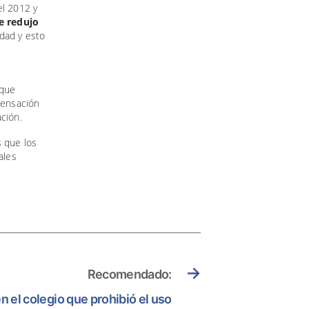
l 2012 y
e redujo
idad y esto
 que
sensación
ción.
s que los
ales
→
Recomendado:
n el colegio que prohibió el uso