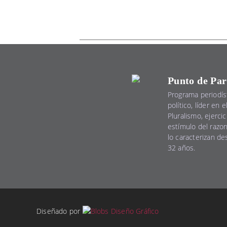
Punto de Par
Programa periodís
político, líder en 
Pluralismo, ejercic
estímulo del razo
lo caracterizan d
32 años.
Diseñado por