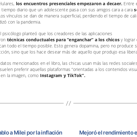
lulares,
los encuentros presenciales empezaron a decaer.
Entre e
el tiempo diario que un adolescente pasa con sus amigos cara a cara
s
Los vínculos se dan de manera superficial, perdiendo el tiempo de cal
dizó con la pandemia.
 psicólogo planteó que los creadores de las aplicaciones
ron
técnicas conductuales para “enganchar” a los chicos
y lograr
an todo el tiempo posible. Esto genera dopamina, pero no produce 
cción, sino que los hace desear más de aquello que produjo esa libera
datos mencionados en el libro, las chicas usan más las redes sociale
suelen preferir aquellas plataformas “orientadas a los contenidos visu
 en la imagen, como
Instagram y TikTok”.
lo a Milei por la inflación
Mejoró el rendimiento e