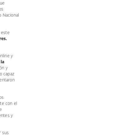
que
os
o Nacional
 este
res.
a
nline y
 la
ón y
do capaz
mentaron
os
te con el
e
dentes y
r sus