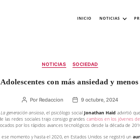
INICIO
NOTICIAS
P
Categorías
NOTICIAS
SOCIEDAD
. Adolescentes con más ansiedad y menos
Por
Redaccion
9 octubre, 2024
Autor
Fecha
de
de
o
La generación ansiosa
, el psicólogo social
Jonathan Haid
advirtió que
la
la
de las redes sociales trajo consigo grandes
cambios en los jóvenes de
entrada
entrada
ocados por los rápidos avances tecnológicos desde la década de 201
de ese momento y hasta el 2020, en Estados Unidos se registró un
au