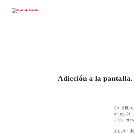
Punto
de
Partida
Adicción a la pantalla
En el libr
irrupción 
años,
prov
A partir 