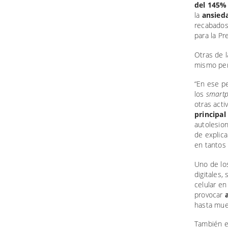
del 145%
la
ansied
recabados
para la Pr
Otras de l
mismo per
“En ese pe
los
smartp
otras acti
principa
autolesio
de explic
en tantos
Uno de los
digitales,
celular en
provocar
hasta mue
También e