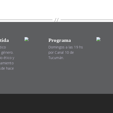
tida
Programa
tico
Domingos a las 19 hs
el género.
por Canal 10 de
io ético y
Tucumán.
namiento
esde hace