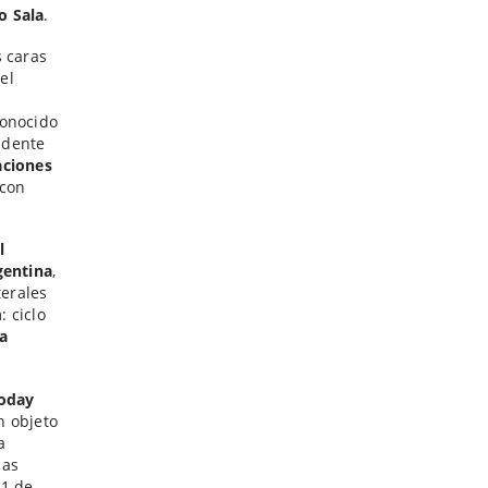
o Sala
.
 caras
el
conocido
idente
aciones
con
l
gentina
,
terales
 ciclo
ia
Today
n objeto
a
las
 1 de