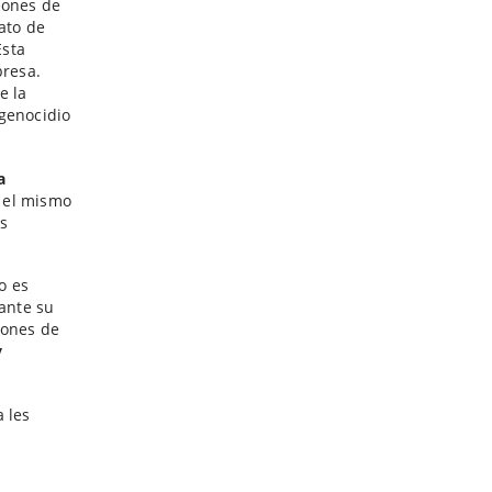
zones de
ato de
Esta
presa.
e la
genocidio
a
r el mismo
is
o es
ante su
iones de
y
 les