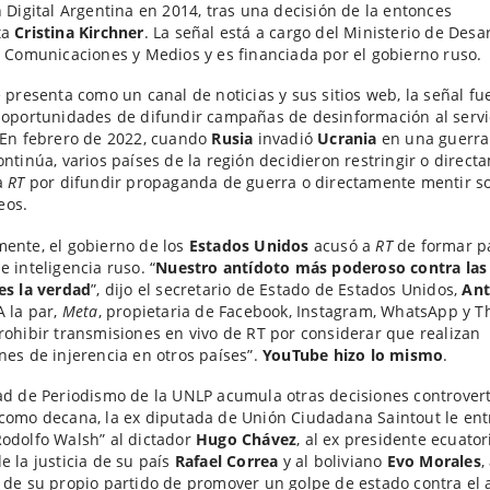
n Digital Argentina en 2014, tras una decisión de la entonces
ta
Cristina Kirchner
. La señal está a cargo del Ministerio de Desar
e Comunicaciones y Medios y es financiada por el gobierno ruso.
e presenta como un canal de noticias y sus sitios web, la señal f
 oportunidades de difundir campañas de desinformación al servi
 En febrero de 2022, cuando
Rusia
invadió
Ucrania
en una guerra
ontinúa, varios países de la región decidieron restringir o direc
a
RT
por difundir propaganda de guerra o directamente mentir so
eos.
ente, el gobierno de los
Estados Unidos
acusó a
RT
de formar p
e inteligencia ruso. “
Nuestro antídoto más poderoso contra las
es la verdad
”, dijo el secretario de Estado de Estados Unidos,
An
 A la par,
Meta
, propietaria de Facebook, Instagram, WhatsApp y T
rohibir transmisiones en vivo de RT por considerar que realizan
nes de injerencia en otros países”.
YouTube hizo lo mismo
.
ad de Periodismo de la UNLP acumula otras decisiones controvert
como decana, la ex diputada de Unión Ciudadana Saintout le ent
odolfo Walsh” al dictador
Hugo Chávez
, al ex presidente ecuato
e la justicia de su país
Rafael Correa
y al boliviano
Evo Morales
,
 de su propio partido de promover un golpe de estado contra el 