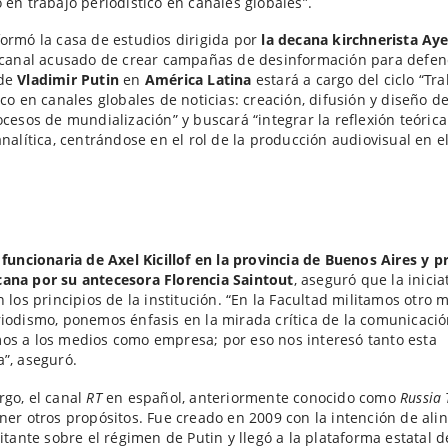
 en trabajo periodístico en canales globales”.
ormó la casa de estudios dirigida por
la decana kirchnerista
Aye
l canal acusado de crear campañas de desinformación para defen
 de
Vladimir Putin
en
América Latina
estará a cargo del ciclo “Tr
ico en canales globales de noticias: creación, difusión y diseño de
ocesos de mundialización” y buscará “integrar la reflexión teórica
analítica, centrándose en el rol de la producción audiovisual en e
 funcionaria de Axel Kicillof en la provincia de Buenos Aires y 
ana por su antecesora Florencia Saintout
, aseguró que la inicia
n los principios de la institución. “En la Facultad militamos otro
iodismo, ponemos énfasis en la mirada crítica de la comunicació
s a los medios como empresa; por eso nos interesó tanto esta
”, aseguró.
go, el canal
RT
en español, anteriormente conocido como
Russia
ner otros propósitos. Fue creado en 2009 con la intención de ali
litante sobre el régimen de Putin y llegó a la plataforma estatal d