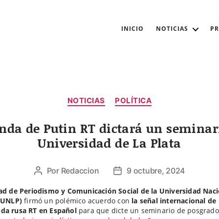
INICIO
NOTICIAS
P
Categorías
NOTICIAS
POLÍTICA
nda de Putin RT dictará un seminar
Universidad de La Plata
Por
Redaccion
9 octubre, 2024
Autor
Fecha
de
de
ad de Periodismo y Comunicación Social de la Universidad Naci
la
la
 (UNLP)
firmó un polémico acuerdo con
la señal internacional de
entrada
entrada
da rusa RT en Español
para que dicte un seminario de posgrado