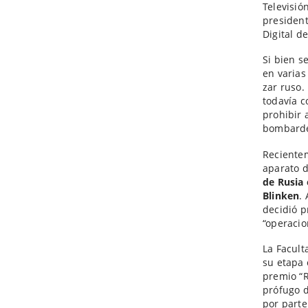
Televisió
presiden
Digital d
Si bien s
en varias
zar ruso.
todavía c
prohibir 
bombard
Recientem
aparato d
de Rusia 
Blinken
.
decidió p
“operacio
La Facult
su etapa 
premio “R
prófugo d
por parte