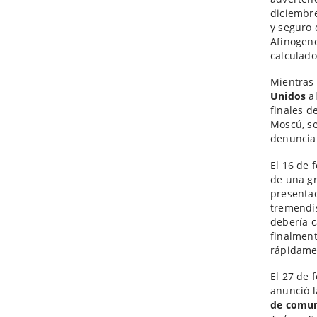
diciembre
y seguro 
Afinogeno
calculado
Mientras 
Unidos
al
finales d
Moscú, se
denunciab
El 16 de 
de una gr
presenta
tremendis
debería c
finalment
rápidamen
El 27 de 
anunció l
de comun