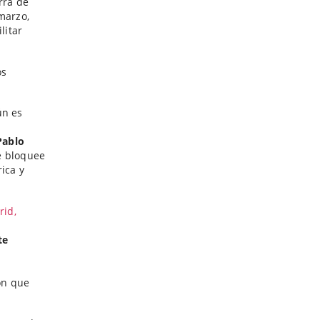
rra de
marzo,
litar
os
ún es
Pablo
ue bloquee
ica y
rid,
te
ón que