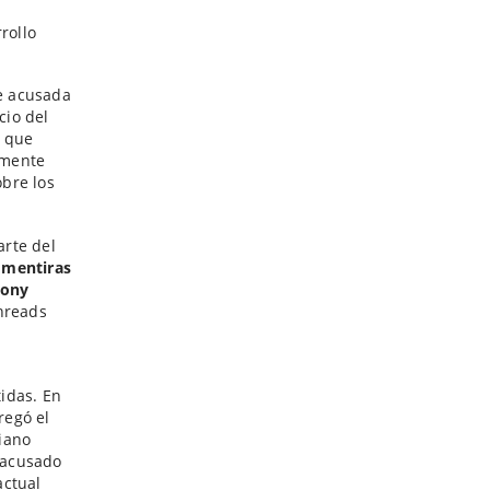
rollo
ue acusada
cio del
 que
tamente
bre los
arte del
 mentiras
tony
hreads
idas. En
regó el
riano
 acusado
actual