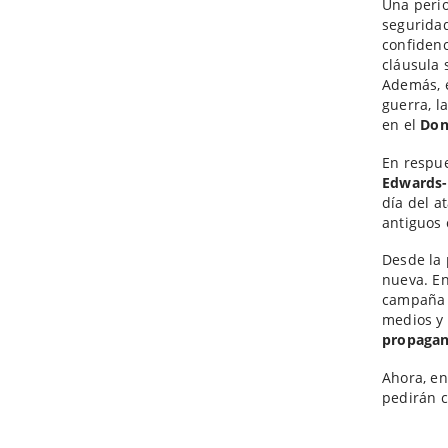
Una perio
seguridad
confidenc
cláusula
Además, e
guerra, l
en el
Do
En respue
Edwards-
día del a
antiguos 
Desde la 
nueva. En
campaña 
medios y 
propaga
Ahora, en
pedirán c