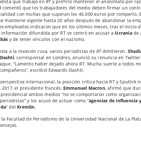
dista que trabajó en
RT
y prefirió mantener el anonimato por ra
 comentó que los trabajadores del medio deben firmar un contr
ialidad con multas que superan los 46.000 euros por romperlo. 
 se mantiene vigente hasta 20 años después de abandonar la em
x empleados indicaron que en los últimos meses, tras el inicio d
a información difundida por RT se centró en acusar a
Ucrania
de 
nbás
y de tener vínculos con el nazismo.
sta a la invasión rusa, varios periodistas de
RT
dimitieron.
Shadi
Dashti
, corresponsal en Londres, anunció su renuncia en Twitte
taque. “Lamento haber dejado ahora RT. Mucha suerte a todos m
compañeros”, escribió Edwards-Dashti.
perspectiva internacional, la posición crítica hacia RT y Sputnik n
 2017, el presidente francés,
Emmanuel Macron
, afirmó que dur
presidencial ambos medios “no se comportaron como organizac
periodistas” y los acusó de actuar como “
agencias de influencia 
nda
” del
Kremlin
.
 la Facultad de Periodismo de la Universidad Nacional de La Plata
onsejos.