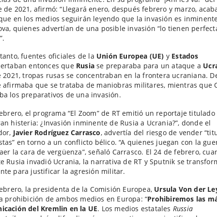
 de 2021, afirmó: “Llegará enero, después febrero y marzo, acab
que en los medios seguirán leyendo que la invasión es inminent
va, quienes advertían de una posible invasión “lo tienen perfec
”.
tanto, fuentes oficiales de la
Unión Europea (UE)
y
Estados
ertaban entonces que
Rusia
se preparaba para un ataque a
Ucr
e 2021, tropas rusas se concentraban en la frontera ucraniana. 
 afirmaba que se trataba de maniobras militares, mientras que 
a los preparativos de una invasión.
febrero, el programa “El Zoom” de RT emitió un reportaje titulado 
an histeria: ¿Invasión inminente de Rusia a Ucrania?”, donde el
dor,
Javier Rodríguez Carrasco
, advertía del riesgo de vender “tit
tas” en torno a un conflicto bélico. “A quienes juegan con la guer
aer la cara de vergüenza”, señaló Carrasco. El 24 de febrero, cu
e Rusia invadió Ucrania, la narrativa de RT y Sputnik se transfo
te para justificar la agresión militar.
febrero, la presidenta de la Comisión Europea,
Ursula Von der Le
a prohibición de ambos medios en Europa: “
Prohibiremos las m
icación del Kremlin en la UE
. Los medios estatales
Russia