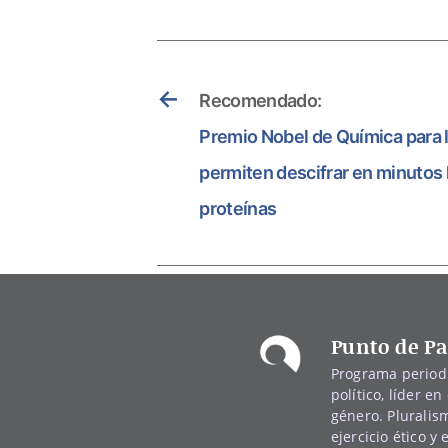
←
Recomendado:
Premio Nobel de Química para l
permiten descifrar en minutos l
proteínas
Punto de Pa
Programa periodí
político, líder en 
género. Pluralis
ejercicio ético y