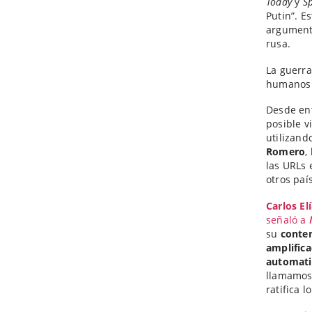
Today
y
S
Putin”. E
argumenta
rusa.
La guerra
humanos 
Desde ent
posible v
utilizand
Romero
,
las URLs 
otros paí
Carlos El
señaló a
su
conte
amplifica
automati
llamamos 
ratifica 