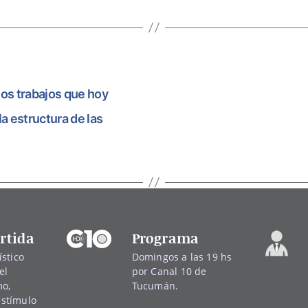
os trabajos que hoy
a estructura de las
rtida
Programa
stico
Domingos a las 19 hs
el
por Canal 10 de
mo,
Tucumán.
 estímulo