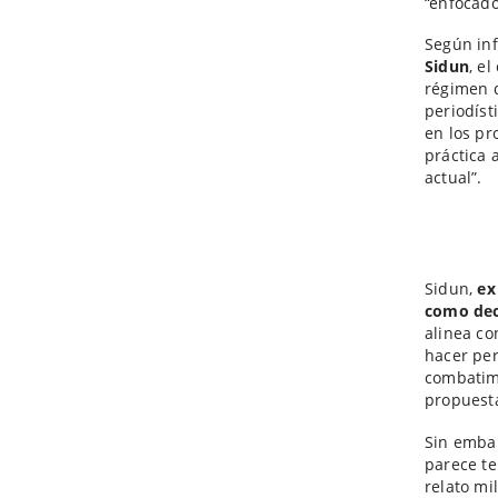
“enfocado
Según inf
Sidun
, e
régimen
periodíst
en los pr
práctica 
actual”.
Sidun,
ex
como dec
alinea co
hacer per
combatimo
propuesta
Sin embar
parece te
relato mi