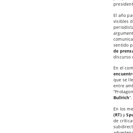
presiden
El año pa
visibles 
periodis
argumento
comunicad
sentido p
de prens
discurso 
En el co
encuentr
que se ll
entre am
“Protagon
Bullrich
”.
En los me
(RT)
y
Sp
de crític
subdirect
advertenc