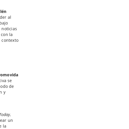
lén
der al
abajo
 noticias
 con la
l contexto
promovida
tiva se
 modo de
n y
 Today
,
near un
e la