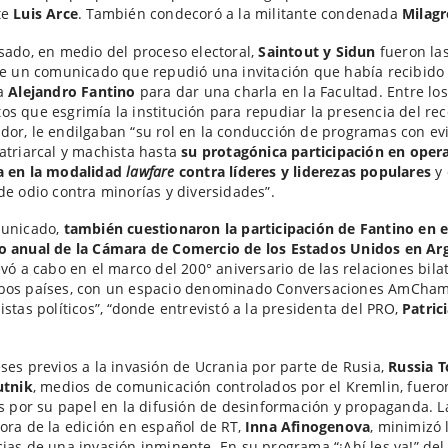
te
Luis Arce
. También condecoró a la militante condenada
Milagr
sado, en medio del proceso electoral,
Saintout y Sidun
fueron las
de un comunicado que repudió una invitación que había recibido 
ta
Alejandro Fantino
para dar una charla en la Facultad. Entre los
s que esgrimía la institución para repudiar la presencia del re
or, le endilgaban “su rol en la conducción de programas con ev
atriarcal y machista hasta
su protagónica participación en oper
a en la modalidad
lawfare
contra líderes y liderezas populares
y 
de odio contra minorías y diversidades”.
municado,
también cuestionaron la participación de Fantino en e
o anual de la Cámara de Comercio de los Estados Unidos en Ar
evó a cabo en el marco del 200° aniversario de las relaciones bila
bos países, con un espacio denominado Conversaciones AmCham:
istas políticos”, “donde entrevistó a la presidenta del PRO,
Patric
ses previos a la invasión de Ucrania por parte de Rusia,
Russia 
utnik
, medios de comunicación controlados por el Kremlin, fuero
as por su papel en la difusión de desinformación y propaganda. L
ora de la edición en español de RT,
Inna Afinogenova
, minimizó 
ias de una invasión inminente. En su programa “¡Ahí les va!” del