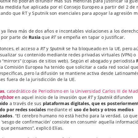
putnik
no podrán difundir más sus mentiras para justificar la gue
sta medida fue aplicada por el Consejo Europeo a partir del 2 de 
ndo que RT y Sputnik son esenciales para apoyar la agresión mi
 ya lleva más de dos años e incontables violaciones a los derech
por parte de
Rusia
que
RT
se empeña en tapar o justificar.
onces, el acceso a
RT
y
Sputnik
se ha bloqueado en la UE, pero a
isualizar su contenido mediante redes privadas virtuales (VPN) o
o “mirrors” (copias de sitios web). Según el abogado y periodista
 la Comisión Europea ha tenido que solicitar a cada red social q
específicas, pero la difusión se mantiene activa desde Latinoamér
ses fuera de la jurisdicción de la UE.
ías
, catedrático de Periodismo en la Universidad Carlos III de Mad
Infobae
en aquel inicio de la invasión que
RT
y
Sputnik
difunden
nido
a través de sus
plataformas digitales, que es posteriormen
do por redes sociales
mediante el
uso de bots y otros medios
zados
. “El cerebro humano no está hecho para la verdad. Lo que
‘sesgo de confirmación’ consiste en consumir aquella informaci
lo que pensamos”, explicó Elías.