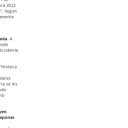
ará 2022
e”. Según
tamente
ania
. A
Desde
Occidente
“Historia
ulares
ra se les
ando
rmó
yen
,
áquinas