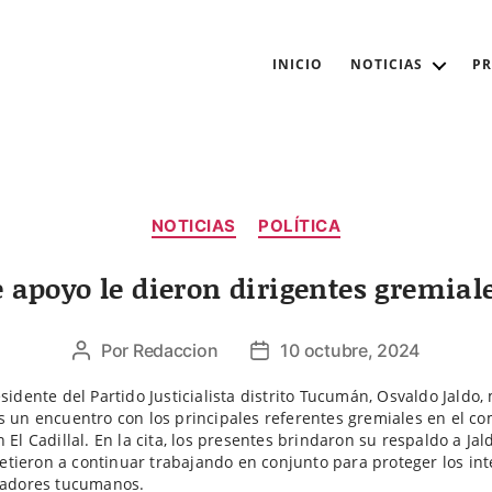
INICIO
NOTICIAS
P
Categorías
NOTICIAS
POLÍTICA
 apoyo le dieron dirigentes gremial
Por
Redaccion
10 octubre, 2024
Autor
Fecha
de
de
esidente del Partido Justicialista distrito Tucumán, Osvaldo Jaldo
la
la
s un encuentro con los principales referentes gremiales en el c
entrada
entrada
n El Cadillal. En la cita, los presentes brindaron su respaldo a Jal
ieron a continuar trabajando en conjunto para proteger los int
jadores tucumanos.