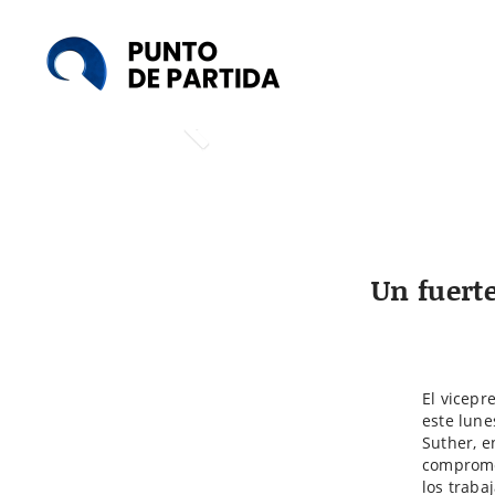
Punto
de
Partida
Un fuerte
El vicepr
este lune
Suther, e
compromet
los traba