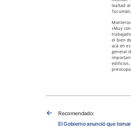
lealtad a
Tucumán,
Monteros 
«Muy cont
trabajad
el bien d
acá en es
general d
important
edificios
preocupa
←
Recomendado:
El Gobierno anunció que toma