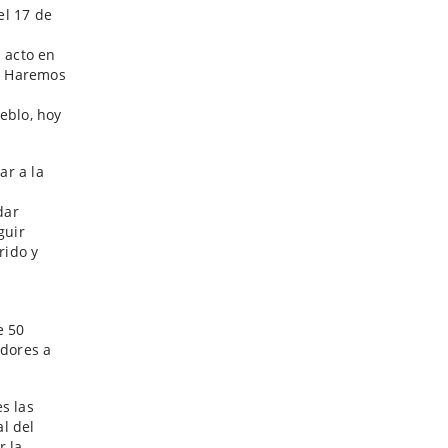
el 17 de
 acto en
a. Haremos
eblo, hoy
ar a la
dar
guir
rido y
e 50
adores a
s las
l del
r la