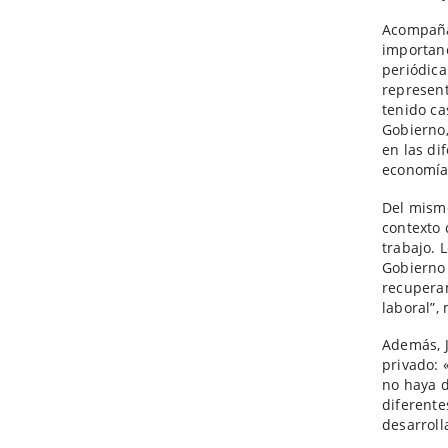
Acompañad
importanc
periódica
represent
tenido ca
Gobierno,
en las di
economía 
Del mismo
contexto 
trabajo. 
Gobierno 
recuperan
laboral”,
Además, J
privado: 
no haya d
diferente
desarroll