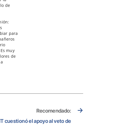
blo de
nión:
os
biar para
mpañeros
rio
 «Es muy
dores de
la
→
Recomendado:
NT cuestionó el apoyo al veto de