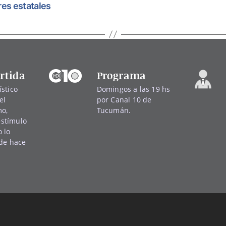
res estatales
rtida
Programa
stico
Domingos a las 19 hs
el
por Canal 10 de
mo,
Tucumán.
 estímulo
 lo
sde hace