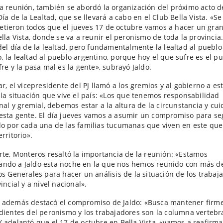
a reunión, también se abordó la organización del próximo acto d
Día de la Lealtad, que se llevará a cabo en el Club Bella Vista. «Se
ieron todos que el jueves 17 de octubre vamos a hacer un gran
ella Vista, donde se va a reunir el peronismo de toda la provinci
del día de la lealtad, pero fundamentalmente la lealtad al pueblo
 la lealtad al pueblo argentino, porque hoy el que sufre es el pu
fre y la pasa mal es la gente», subrayó Jaldo.
ar, el vicepresidente del PJ llamó a los gremios y al gobierno a est
 la situación que vive el país: «Los que tenemos responsabilidad
onal y gremial, debemos estar a la altura de la circunstancia y cui
sta gente. El día jueves vamos a asumir un compromiso para se
o por cada una de las familias tucumanas que viven en este que
rritorio».
rte, Monteros resaltó la importancia de la reunión: «Estamos
ndo a Jaldo esta noche en la que nos hemos reunido con más d
os Generales para hacer un análisis de la situación de los trabaj
incial y a nivel nacional».
 además destacó el compromiso de Jaldo: «Busca mantener firme
dientes del peronismo y los trabajadores son la columna vertebra
 adelantó que el 17 de octubre en Bella Vista, «vamos a reafirma