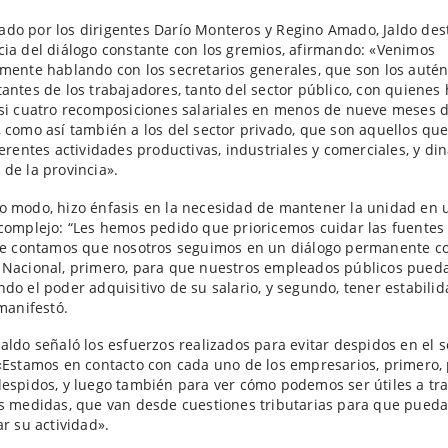
o por los dirigentes Darío Monteros y Regino Amado, Jaldo dest
ia del diálogo constante con los gremios, afirmando: «Venimos
mente hablando con los secretarios generales, que son los autén
antes de los trabajadores, tanto del sector público, con quiene
si cuatro recomposiciones salariales en menos de nueve meses 
 como así también a los del sector privado, que son aquellos qu
ferentes actividades productivas, industriales y comerciales, y di
de la provincia».
 modo, hizo énfasis en la necesidad de mantener la unidad en 
complejo: “Les hemos pedido que prioricemos cuidar las fuentes
Le contamos que nosotros seguimos en un diálogo permanente co
Nacional, primero, para que nuestros empleados públicos pueda
do el poder adquisitivo de su salario, y segundo, tener estabili
 manifestó.
aldo señaló los esfuerzos realizados para evitar despidos en el s
«Estamos en contacto con cada uno de los empresarios, primero,
espidos, y luego también para ver cómo podemos ser útiles a tr
s medidas, que van desde cuestiones tributarias para que pued
ar su actividad».