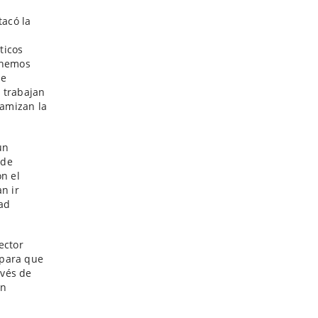
acó la
ticos
s hemos
de
e trabajan
namizan la
un
 de
n el
n ir
dad
ector
 para que
avés de
an