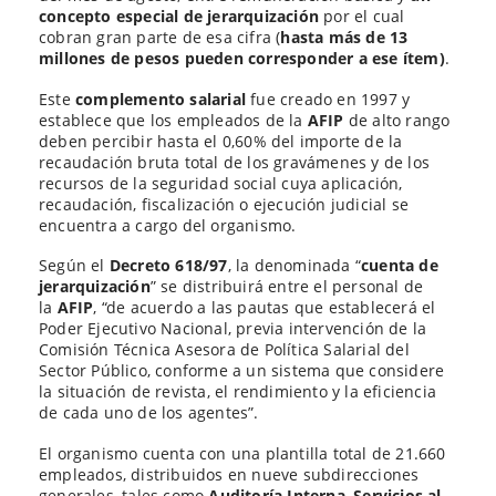
concepto especial de jerarquización
por el cual
cobran gran parte de esa cifra (
hasta más de 13
millones de pesos pueden corresponder a ese ítem)
.
Este
complemento salarial
fue creado en 1997 y
establece que los empleados de la
AFIP
de alto rango
deben percibir hasta el 0,60% del importe de la
recaudación bruta total de los gravámenes y de los
recursos de la seguridad social cuya aplicación,
recaudación, fiscalización o ejecución judicial se
encuentra a cargo del organismo.
Según el
Decreto 618/97
, la denominada “
cuenta de
jerarquización
” se distribuirá entre el personal de
la
AFIP
, “de acuerdo a las pautas que establecerá el
Poder Ejecutivo Nacional, previa intervención de la
Comisión Técnica Asesora de Política Salarial del
Sector Público, conforme a un sistema que considere
la situación de revista, el rendimiento y la eficiencia
de cada uno de los agentes”.
El organismo cuenta con una plantilla total de 21.660
empleados, distribuidos en nueve subdirecciones
generales, tales como
Auditoría Interna
,
Servicios al