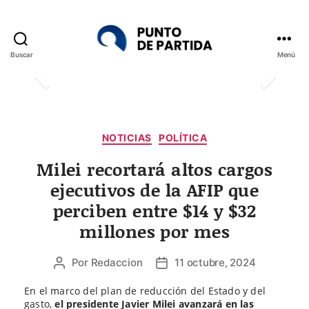
Buscar
Menú
Punto
de
Partida
Categorías
NOTICIAS
POLÍTICA
Milei recortará altos cargos
ejecutivos de la AFIP que
perciben entre $14 y $32
millones por mes
Por
Redaccion
11 octubre, 2024
Autor
Fecha
de
de
En el marco del plan de reducción del Estado y del
la
la
gasto,
el presidente Javier Milei avanzará en las
entrada
entrada