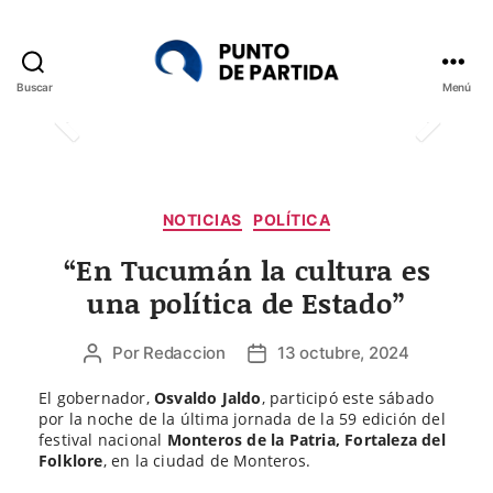
Buscar
Menú
Punto
de
Partida
Categorías
NOTICIAS
POLÍTICA
“En Tucumán la cultura es
una política de Estado”
Por
Redaccion
13 octubre, 2024
Autor
Fecha
de
de
El gobernador,
Osvaldo Jaldo
, participó este sábado
la
la
por la noche de la última jornada de la 59 edición del
entrada
entrada
festival nacional
Monteros de la Patria, Fortaleza del
Folklore
, en la ciudad de Monteros.