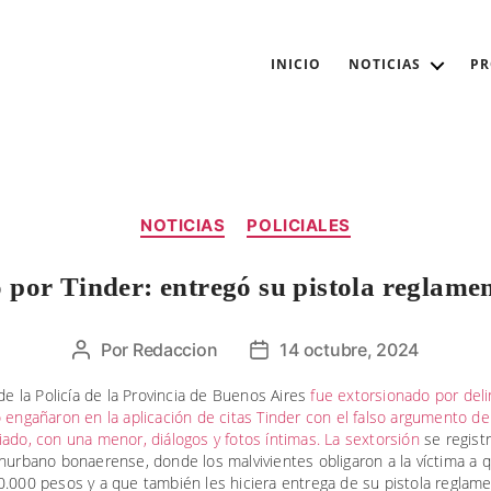
INICIO
NOTICIAS
P
Categorías
NOTICIAS
POLICIALES
 por Tinder: entregó su pistola reglamen
Por
Redaccion
14 octubre, 2024
Autor
Fecha
de
de
 de la Policía de la Provincia de Buenos Aires
fue extorsionado por del
la
la
 engañaron en la aplicación de citas Tinder con el falso argumento d
entrada
entrada
ado, con una menor, diálogos y fotos íntimas. La sextorsión
se registr
nurbano bonaerense, donde los malvivientes obligaron a la víctima a q
.000 pesos y a que también les hiciera entrega de su pistola reglame