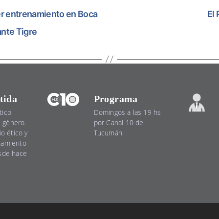
er entrenamiento en Boca
El
ante Tigre
tida
Programa
tico
Domingos a las 19 hs
el género.
por Canal 10 de
io ético y
Tucumán.
namiento
esde hace