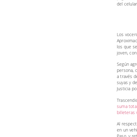
del celula
Los vocero
Aproximaci
los que se
joven, con
Según agr
persona, q
a través 
suyas y de
Justicia p
Trascendi
suma tota
billeteras 
Al respect
en un vehí
Paso, y re