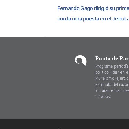
Fernando Gago dirigió su prim
con la mira puesta en el debut 
Punto de Par
Programa periodís
político, líder en 
Pluralismo, ejercic
estímulo del razo
lo caracterizan d
32 años.