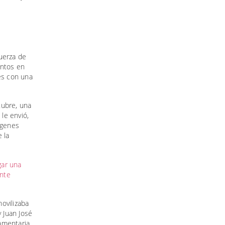
uerza de
entos en
es con una
tubre, una
 le envió,
ágenes
 la
gar una
ante
ovilizaba
y Juan José
lamentaria