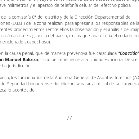
eve milímetros y el aparato de telefonía celular del efectivo policial.
de la comisaría 6ª del distrito y de la Dirección Departamental de
iones (D.D.I.) de la zona realizan, para apresar a los responsables de 
ferentes procedimientos (entre ellos la observación y el análisis de im
as cámaras de vigilancia del barrio, en las que aparecería el rodado en
l mencionado sospechoso).
en la causa penal, que de manera preventiva fue caratulada
“Coacción
an Manuel Baloira
, fiscal perteneciente a la Unidad Funcional Descen
cha jurisdicción.
anto, los funcionarios de la Auditoría General de Asuntos Internos (A.G.
 de Seguridad bonaerense decidieron separar al oficial de su cargo h
zca lo acontecido.