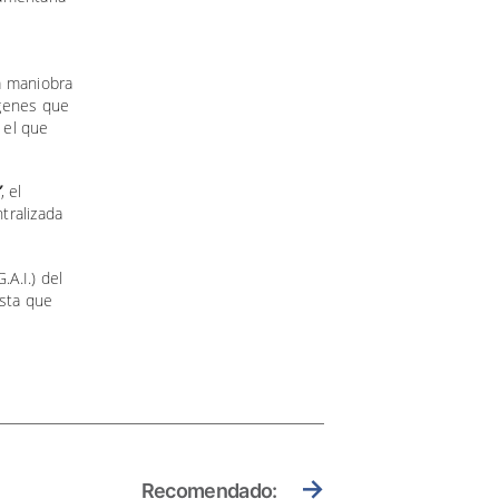
la maniobra
ágenes que
 el que
”
, el
tralizada
A.I.) del
asta que
→
Recomendado: