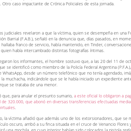
r. Otro caso impactante de Crónica Policiales de esta jornada.
s judiciales revelaron a que la víctima, quien se desempeña en una F
ón Barrial (F.A.B.), señaló en la denuncia que, días pasados, en mom
 hallaba franco de servicio, había mantenido, en Tinder, conversacion
 quien había intercambiado distintas fotografías íntimas.
egaron los informantes, el hombre sostuvo que, a las 20 del 11 de oc
ue se identificó como miembro de la Policía Federal Argentina (P.F.A.),
de WhatsApp, desde un número telefónico que no tenía agendado, im
 la muchacha, indicándole que se le había iniciado un expediente ante
orque se trataba de una menor.
ó que, para anular el presunto sumario,
a este oficial lo obligaron a pa
l de 320.000, que abonó en diversas transferencias efectuadas medi
virtuales
.
o, la víctima añadió que además uno de los extorsionadores, que se m
culo oscuro, arribó a su finca situada en el cruce de Venancio Flores 
tiró una mochila, en cuyo interior habían sido colocados la pistola reg