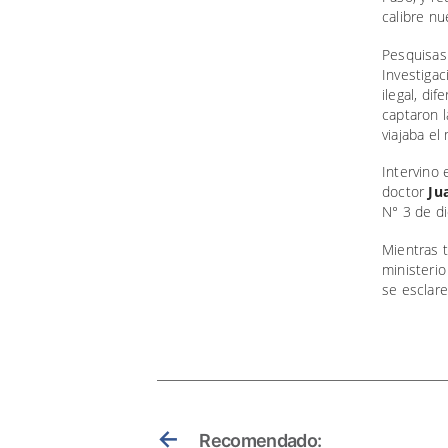
calibre nu
Pesquisas 
Investigac
ilegal, di
captaron l
viajaba e
Intervino 
doctor
Ju
N° 3 de di
Mientras t
ministerio
se esclare
←
Recomendado: