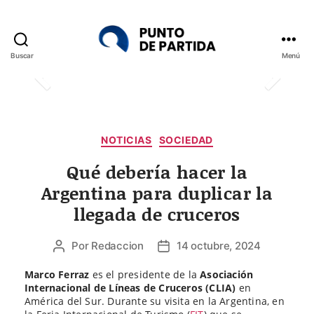
Buscar
Menú
Punto
de
Partida
Categorías
NOTICIAS
SOCIEDAD
Qué debería hacer la
Argentina para duplicar la
llegada de cruceros
Por
Redaccion
14 octubre, 2024
Autor
Fecha
de
de
Marco Ferraz
es el presidente de la
Asociación
la
la
Internacional de Líneas de Cruceros (CLIA)
en
entrada
entrada
América del Sur. Durante su visita en la Argentina, en