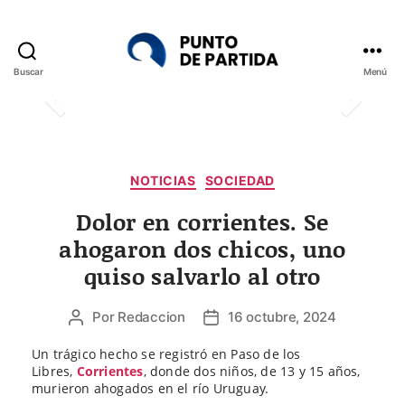
Buscar
Menú
Punto
de
Partida
Categorías
NOTICIAS
SOCIEDAD
Dolor en corrientes. Se
ahogaron dos chicos, uno
quiso salvarlo al otro
Por
Redaccion
16 octubre, 2024
Autor
Fecha
de
de
Un trágico hecho se registró en Paso de los
la
la
Libres,
Corrientes
, donde dos niños, de 13 y 15 años,
entrada
entrada
murieron ahogados en el río Uruguay.