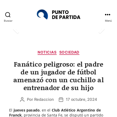
Buscar
Menú
Punto
de
Partida
Categorías
NOTICIAS
SOCIEDAD
Fanático peligroso: el padre
de un jugador de fútbol
amenazó con un cuchillo al
entrenador de su hijo
Por
Redaccion
17 octubre, 2024
Autor
Fecha
de
de
El
jueves pasado
, en el
Club Atlético Argentino de
la
la
Franck
, provincia de Santa Fe, se disputó un partido
entrada
entrada