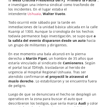
la
Mesa Cristina Presidenta del PJ “Primero la Patria”
,
e investigan una interna sindical como trasfondo de
los incidentes. En el lugar estaba el
intendente
Ushuaia
,
Walter Vuoto
.
Todo ocurrió este sábado por la tarde en
inmediaciones de la unidad básica ubicada en la calle
Kuanip al 1300. Aunque la cronología de los hechos
todavía permanece bajo investigación, se supo que
a
la salida del evento dispararon desde un auto
hacia
un grupo de militantes y dirigentes.
En ese momento una bala alcanzó en la pierna
derecha a
Martín Pipet
, un hombre de 35 años que
estaría vinculado al sindicato de
Camioneros
. Según
el portal local
TDFinfo
, trasladaron al herido de
urgencia al Hospital Regional Ushuaia. Tras ser
atendido confirmaron
el proyectil le atravesó el
muslo derecho
. Lo estabilizaron y se encuentra fuera
de peligro.
Luego de que se denunciara el hecho se desplegó un
operativo en la zona para buscar el auto que
describieron los testigos, que sería marca
Audi
y color