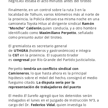
negro.Así estaba el acto minutos antes del tiroteo
Finalmente, en un control sobre la ruta 3 en la
localidad de Tolhuin, varios kilómetros más al norte de
la provincia, la Policía detuvo esa misma noche en una
camioneta Toyota Hilux al dirigente sindical
Ramón
“Moncho” Calderón
,quien conducía, y a otro hombre
identificado como
Maximiliano Perpetto
, señalado
como presunto autor del tiroteo.
El gremialista es secretario general
de
UTHGRA
(hoteleros y gastronómicos) e integra
la
CGT
en la provincia. El supuesto tirador
es
congresal
por Río Grande del Partido Justicialista.
Perpetto
tendría un conflicto sindical con
Camioneros
, lo que hasta ahora es la principal
hipótesis sobre el móvil del hecho, consignó el medio
fueguino citado.
La disputa sería por la
representación de trabajadores del puerto
El medio
El Sureño
agregó que los detenidos serán
indagados el lunes en el Juzgado de Instrucción Nº3, a
cargo del Dr.
Federico Vidal
, quien investiga lo