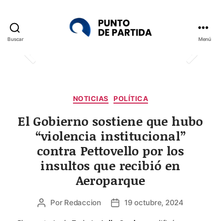
Buscar
Menú
Punto
de
Partida
Categorías
NOTICIAS
POLÍTICA
El Gobierno sostiene que hubo
“violencia institucional”
contra Pettovello por los
insultos que recibió en
Aeroparque
Por
Redaccion
19 octubre, 2024
Autor
Fecha
de
de