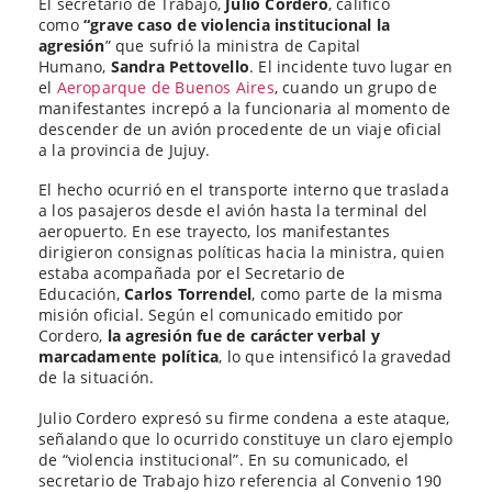
El secretario de Trabajo,
Julio Cordero
, calificó
la
la
como
“grave caso de violencia institucional
la
entrada
entrada
agresión
” que sufrió la ministra de Capital
Humano,
Sandra Pettovello
. El incidente tuvo lugar en
el
Aeroparque de Buenos Aires
, cuando un grupo de
manifestantes increpó a la funcionaria al momento de
descender de un avión procedente de un viaje oficial
a la provincia de Jujuy.
El hecho ocurrió en el transporte interno que traslada
a los pasajeros desde el avión hasta la terminal del
aeropuerto. En ese trayecto, los manifestantes
dirigieron consignas políticas hacia la ministra, quien
estaba acompañada por el Secretario de
Educación,
Carlos Torrendel
, como parte de la misma
misión oficial. Según el comunicado emitido por
Cordero,
la agresión fue de carácter verbal y
marcadamente política
, lo que intensificó la gravedad
de la situación.
Julio Cordero expresó su firme condena a este ataque,
señalando que lo ocurrido constituye un claro ejemplo
de “violencia institucional”. En su comunicado, el
secretario de Trabajo hizo referencia al Convenio 190