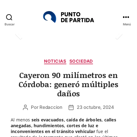
Buscar
Menú
Punto
de
Partida
Categorías
NOTICIAS
SOCIEDAD
Cayeron 90 milímetros en
Córdoba: generó múltiples
daños
Por
Redaccion
23 octubre, 2024
Autor
Fecha
de
de
Al menos
seis evacuados, caída de árboles, calles
la
la
anegadas, hundimientos, cortes de luz e
entrada
entrada
inconvenientes en el tránsito vehicular
fue el