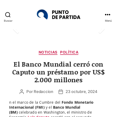
Buscar
Menú
Punto
de
Partida
Categorías
NOTICIAS
POLÍTICA
El Banco Mundial cerró con
Caputo un préstamo por US$
2.000 millones
Por
Redaccion
23 octubre, 2024
Autor
Fecha
de
de
n el marco de la Cumbre del
Fondo Monetario
la
la
Internacional (FMI)
y el
Banco Mundial
entrada
entrada
(BM)
celebrado en Washington, el ministro de