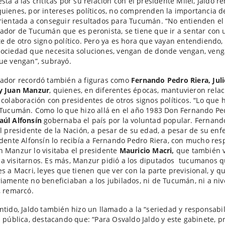
sta a las críticas por su relación con el presidente Milei, Jaldo r
uienes, por intereses políticos, no comprenden la importancia d
rientada a conseguir resultados para Tucumán. “No entienden e
ador de Tucumán que es peronista, se tiene que ir a sentar con 
e de otro signo político. Pero ya es hora que vayan entendiendo
ociedad que necesita soluciones, vengan de donde vengan, veng
ue vengan”, subrayó.
nador recordó también a figuras como
Fernando Pedro Riera, Jul
y Juan Manzur
, quienes, en diferentes épocas, mantuvieron rela
 colaboración con presidentes de otros signos políticos. “Lo que 
 Tucumán. Como lo que hizo allá en el año 1983 Don Fernando Pe
aúl Alfonsín
gobernaba el país por la voluntad popular. Fernand
al presidente de la Nación, a pesar de su edad, a pesar de su en
idente Alfonsín lo recibía a Fernando Pedro Riera, con mucho res
 Manzur lo visitaba el presidente
Mauricio Macri,
que también v
 visitarnos. Es más, Manzur pidió a los diputados tucumanos q
es a Macri, leyes que tienen que ver con la parte previsional, y q
iamente no beneficiaban a los jubilados, ni de Tucumán, ni a niv
, remarcó.
ntido, Jaldo también hizo un llamado a la “seriedad y responsabi
n pública, destacando que: “Para Osvaldo Jaldo y este gabinete, p