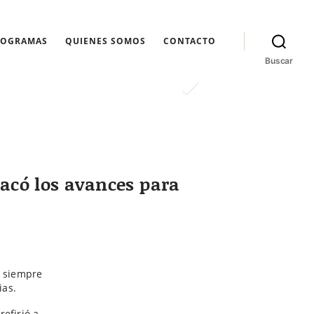
ROGRAMAS
QUIENES SOMOS
CONTACTO
Buscar
tacó los avances para
n siempre
ias.
refirió a