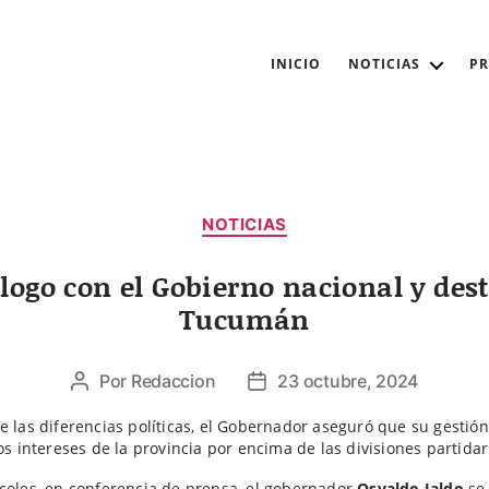
INICIO
NOTICIAS
P
Categorías
NOTICIAS
álogo con el Gobierno nacional y des
Tucumán
Por
Redaccion
23 octubre, 2024
Autor
Fecha
de
de
e las diferencias políticas, el Gobernador aseguró que su gestió
la
la
los intereses de la provincia por encima de las divisiones partidar
entrada
entrada
coles, en conferencia de prensa, el gobernador
Osvaldo Jaldo
se 