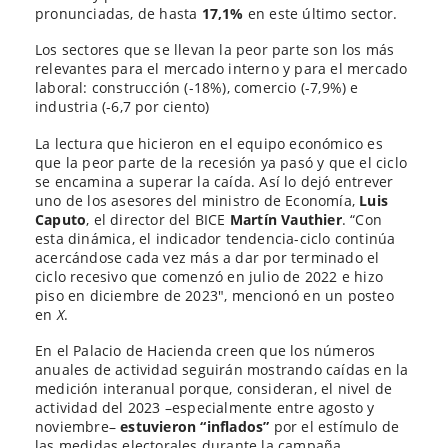
pronunciadas, de hasta
17,1%
en este último sector.
Los sectores que se llevan la peor parte son los más
relevantes para el mercado interno y para el mercado
laboral: construcción (-18%), comercio (-7,9%) e
industria (-6,7 por ciento)
La lectura que hicieron en el equipo económico es
que la peor parte de la recesión ya pasó y que el ciclo
se encamina a superar la caída. Así lo dejó entrever
uno de los asesores del ministro de Economía,
Luis
Caputo
, el director del BICE
Martín Vauthier
. “Con
esta dinámica, el indicador tendencia-ciclo continúa
acercándose cada vez más a dar por terminado el
ciclo recesivo que comenzó en julio de 2022 e hizo
piso en diciembre de 2023″, mencionó en un posteo
en
X
.
En el Palacio de Hacienda creen que los números
anuales de actividad seguirán mostrando caídas en la
medición interanual porque, consideran, el nivel de
actividad del 2023 –especialmente entre agosto y
noviembre–
estuvieron “inflados”
por el estímulo de
las medidas electorales durante la campaña