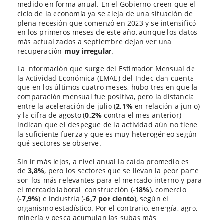
medido en forma anual. En el Gobierno creen que el
ciclo de la economía ya se aleja de una situación de
plena recesión que comenzó en 2023 y se intensificó
en los primeros meses de este año, aunque los datos
más actualizados a septiembre dejan ver una
recuperación
muy irregular
.
La información que surge del Estimador Mensual de
la Actividad Económica (EMAE) del Indec dan cuenta
que en los últimos cuatro meses, hubo tres en que la
comparación mensual fue positiva, pero la distancia
entre la aceleración de julio (
2,1%
en relación a junio)
y la cifra de agosto (
0,2%
contra el mes anterior)
indican que el despegue de la actividad aún no tiene
la suficiente fuerza y que es muy heterogéneo según
qué sectores se observe.
Sin ir más lejos, a nivel anual la caída promedio es
de
3,8%
, pero los sectores que se llevan la peor parte
son los más relevantes para el mercado interno y para
el mercado laboral: construcción (
-18%
), comercio
(
-7,9%
) e industria (
-6,7 por ciento
), según el
organismo estadístico. Por el contrario, energía, agro,
minería y pesca acumulan las subas más