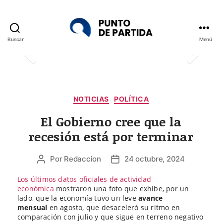
Buscar
Menú
Punto
de
Partida
Categorías
NOTICIAS
POLÍTICA
El Gobierno cree que la
recesión está por terminar
Por
Redaccion
24 octubre, 2024
Autor
Fecha
de
de
Los últimos datos oficiales de actividad
la
la
económica
mostraron una foto que exhibe, por un
entrada
entrada
lado, que la economía tuvo un leve
avance
mensual
en agosto, que desaceleró su ritmo en
comparación con julio y que sigue en terreno negativo