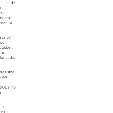
 se puede
ma de la
una
smo están
ovincial,
egir por
 por
putados y
nas
 las dudas
 massismo
o del
a
SO), al no
el
nario
 golpes