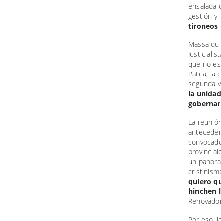
ensalada q
gestión y
tironeos
Massa quie
Justiciali
que no es
Patria, la
segunda vu
la unidad
gobernar 
La reunión
anteceden
convocado 
provincial
un panoram
cristinism
quiero qu
hinchen 
Renovador
Por eso, l