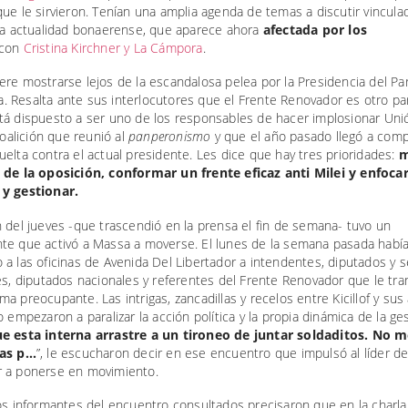
ue le sirvieron. Tenían una amplia agenda de temas a discutir vinculad
 la actualidad bonaerense, que aparece ahora
afectada por los
con
Cristina Kirchner y La Cámpora
.
re mostrarse lejos de la escandalosa pelea por la Presidencia del Pa
sta. Resalta ante sus interlocutores que el Frente Renovador es otro pa
tá dispuesto a ser uno de los responsables de hacer implosionar Unió
 coalición que reunió al
panperonismo
y que el año pasado llegó a comp
elta contra el actual presidente. Les dice que hay tres prioridades:
m
 de la oposición, conformar un frente eficaz anti Milei y enfoca
y gestionar.
 del jueves -que trascendió en la prensa el fin de semana- tuvo un
te que activó a Massa a moverse. El lunes de la semana pasada habí
a las oficinas de Avenida Del Libertador a intendentes, diputados y 
es, diputados nacionales y referentes del Frente Renovador que le tra
a preocupante. Las intrigas, zancadillas y recelos entre Kicillof y sus a
o empezaron a paralizar la acción política y la propia dinámica de la ges
e esta interna arrastre a un tironeo de juntar soldaditos. No 
las p…
”, le escucharon decir en ese encuentro que impulsó al líder de
 a ponerse en movimiento.
os informantes del encuentro consultados precisaron que en la charl