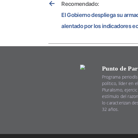
←
Recomendado:
El Gobierno despliega su armad
alentado por los indicadores 
Punto de Par
Programa periodís
político, líder en 
Pluralismo, ejercic
estímulo del razo
lo caracterizan d
32 años.