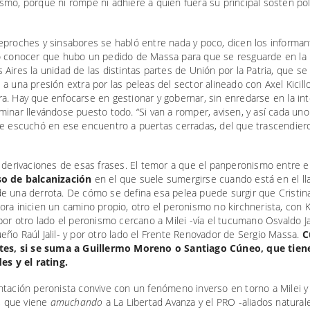
mo, porque ni rompe ni adhiere a quien fuera su principal sostén polí
eproches y sinsabores se habló entre nada y poco, dicen los informan
o conocer que hubo un pedido de Massa para que se resguarde en la 
Aires la unidad de las distintas partes de Unión por la Patria, que se
a una presión extra por las peleas del sector alineado con Axel Kicill
a. Hay que enfocarse en gestionar y gobernar, sin enredarse en la in
inar llevándose puesto todo. “Si van a romper, avisen, y así cada uno
se escuchó en ese encuentro a puertas cerradas, del que trascendier
 derivaciones de esas frases. El temor a que el panperonismo entre 
o de balcanización
en el que suele sumergirse cuando está en el ll
e una derrota. De cómo se defina esa pelea puede surgir que Cristin
ra inicien un camino propio, otro el peronismo no kirchnerista, con Kic
por otro lado el peronismo cercano a Milei -vía el tucumano Osvaldo Ja
ño Raúl Jalil- y por otro lado el Frente Renovador de Sergio Massa.
C
tes, si se suma a Guillermo Moreno o Santiago Cúneo, que tien
es y el rating.
tación peronista convive con un fenómeno inverso en torno a Milei y
s, que viene
amuchando
a La Libertad Avanza y el PRO -aliados natural