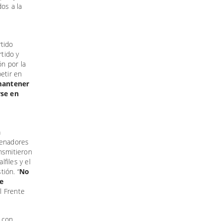
os a la
rtido
rtido y
n por la
etir en
antener
rse en
a
senadores
nsmitieron
lfiles y el
tión. “
No
me
l Frente
a con