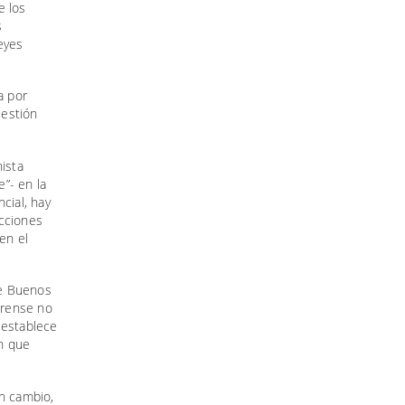
e los
s
eyes
a por
uestión
nista
”- en la
cial, hay
ecciones
en el
de Buenos
erense no
 establece
en que
en cambio,