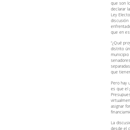
que son l
declarar l
Ley Electo
discusión
enfrentado
que en est
“¿Qué proy
distrito ú
municipio 
senadores 
separadas?
que tienen
Pero hay 
es que el
Presupues
virtualmen
asignar fo
financiami
La discusi
desde el 