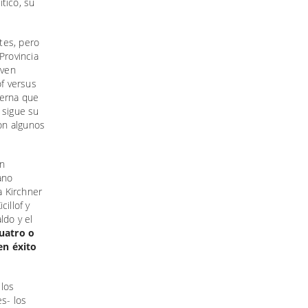
tico, su
tes, pero
Provincia
 ven
of versus
terna que
 sigue su
on algunos
en
ano
a Kirchner
illof y
ldo y el
uatro o
en éxito
 los
es- los