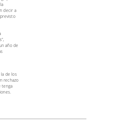
la
n decir a
 previsto
a
s”,
 un año de
as
la de los
un rechazo
e tenga
iones.