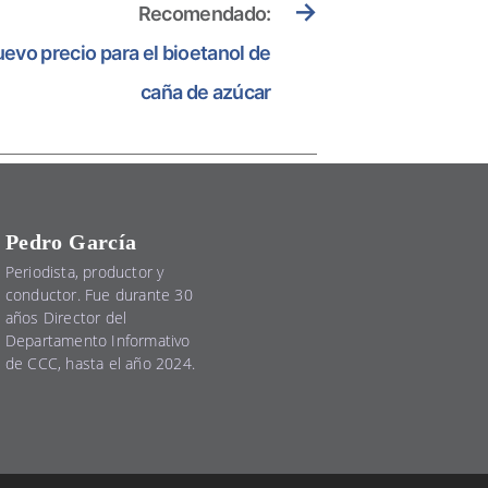
→
Recomendado:
evo precio para el bioetanol de
caña de azúcar
Pedro García
Periodista, productor y
conductor. Fue durante 30
años Director del
Departamento Informativo
de CCC, hasta el año 2024.