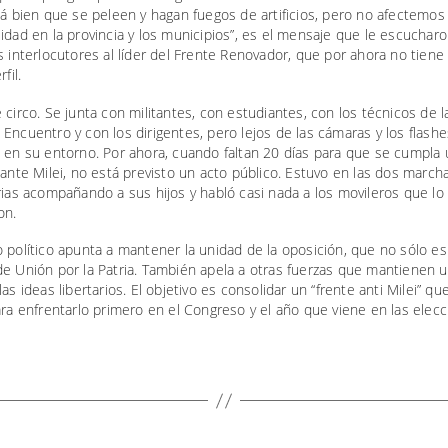
tá bien que se peleen y hagan fuegos de artificios, pero no afectemos 
idad en la provincia y los municipios”, es el mensaje que le escucharo
s interlocutores al líder del Frente Renovador, que por ahora no tiene
fil.
 circo. Se junta con militantes, con estudiantes, con los técnicos de l
Encuentro y con los dirigentes, pero lejos de las cámaras y los flashe
n en su entorno. Por ahora, cuando faltan 20 días para que se cumpla
 ante Milei, no está previsto un acto público. Estuvo en las dos march
rias acompañando a sus hijos y habló casi nada a los movileros que lo
on.
 político apunta a mantener la unidad de la oposición, que no sólo es 
de Unión por la Patria. También apela a otras fuerzas que mantienen 
las ideas libertarios. El objetivo es consolidar un “frente anti Milei” qu
ara enfrentarlo primero en el Congreso y el año que viene en las elecc