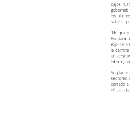
bajos. “Es
gobernabil
los último
subir el per
“No quiere
Fundación 
explicaro
la derrota
universita
interrogar
Su planteo
sectores 
cerrado a 
eficacia p