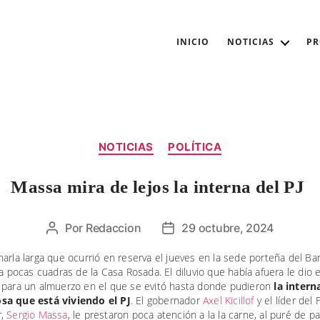
INICIO
NOTICIAS
P
Categorías
NOTICIAS
POLÍTICA
Massa mira de lejos la interna del PJ
Por
Redaccion
29 octubre, 2024
Autor
Fecha
de
de
arla larga que ocurrió en reserva el jueves en la sede porteña del Ba
la
la
 a pocas cuadras de la Casa Rosada. El diluvio que había afuera le dio 
entrada
entrada
 para un almuerzo en el que se evitó hasta donde pudieron
la intern
a que está viviendo el PJ
. El gobernador
Axel Kicillof
y el líder del
r,
Sergio Massa
, le prestaron poca atención a la la carne, al puré de pa