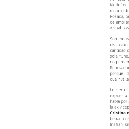
Kicillof d
manejo de
Rosada, pe
de ampliar
virtual pa
Son todos
discusión 
cantidad 
sola. “Che
no perdamo
Renovador.
porque lid
que rivali
Lo cierto 
expuesta 
habla por
la ex vice
Cristina 
bonaerens
Insfrán, s