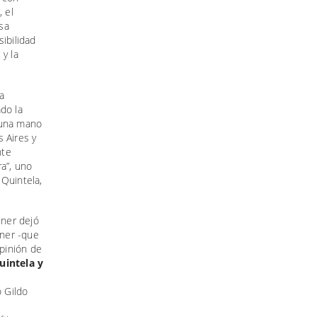
 el
sa
ibilidad
 y la
a
do la
 una mano
 Aires y
nte
a”, uno
 Quintela,
chner dejó
hner -que
pinión de
uintela y
 Gildo