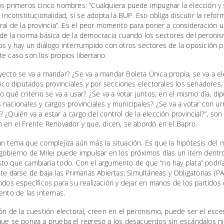
os primeros cinco nombres: “Cualquiera puede impugnar la elección y
a inconstitucionalidad, si se adopta la BUP. Eso obliga discutir la refor
ral de la provincia”. Es el peor momento para poner a consideración 
 de la norma básica de la democracia cuando los sectores del peroni
s y hay un diálogo interrumpido con otros sectores de la oposición pr
e caso son los propios libertario.
ecto se va a mandar? ¿Se va a mandar Boleta Única propia, se va a el
nico diputados provinciales y por secciones electorales los senadores,
o qué criterio se va a usar? ¿Se va a votar juntos, en el mismo día, di
nacionales y cargos provinciales y municipales? ¿Se va a votar con ur
 ¿Quién va a estar a cargo del control de la elección provincial?”, son
 en el Frente Renovador y que, dicen, se abordó en el Bapro.
un tema que complejiza aún más la situación. Es que la hipótesis del
 gobierno de Milei puede impulsar en los próximos días un ítem dentr
to que cambiaría todo. Con el argumento de que “no hay plata” podrí
te darse de baja las Primarias Abiertas, Simultáneas y Obligatorias (PA
ndos específicos para su realización y dejar en manos de los partidos 
ento de las internas.
ón de la cuestión electoral, creen en el peronismo, puede ser el esce
que se ponga a prueba el regreso a los desacuerdos sin escándalos ni