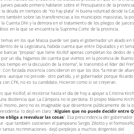
el jueves pasado primero hablaron sobre el Presupuesto de la provincia,
 la deuda en tiempos de “no hay plata” ni buena voluntad desde la Ca
ro también sobre las transferencias a los municipios massistas, la pos
 la Cuenta DNI y la demora en el tratamiento de los pliegos de jueces
rálisis en la que se encuentra la Suprema Corte de la provincia.
 temas en los que Massa puede ser para el gobernador un aliado en l
dentro de la Legislatura, habida cuenta que entre Diputados y el Sena
de bancas “propias” que tiene Kicillof apenas completan los dedos de
, por un día, hagamos de cuenta que vivimos en la provincia de Buenos
s tiempo en la discusión de la interna”, le transmitió el líder del Fre
 Con forzada inocencia coincidieron en que los dos “la miran de afuer
era -aunque no preside- otro partido, y el gobernador porque Ricardo
za con CFK, no es su candidato. Hicieron como si se creyeran.
es que Kicillof, al resistirse hasta el día de hoy a apoyar a Cristina Kir
una disidencia que La Cámpora no le perdona. El propio Máximo Kirc
 sí mismo, pero no es imaginable que desentone públicamente de la o
presidenta- lo dejó en claro: “
Alguien que no puede decidir entre Q
me obliga a reevaluar las cosas
”. Esa prescindencia del gobernador
e -que también sostienen el pampeano Sergio Ziliotto y el formoseño
in tantas recriminaciones- dejó perplejos a muchos dirigentes del