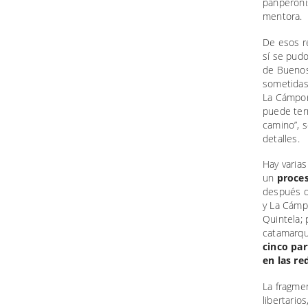
panperonis
mentora.
De esos r
sí se pud
de Buenos 
sometidas 
La Cámpor
puede term
camino”, 
detalles.
Hay varias
un
proces
después d
y La Cámpo
Quintela; 
catamarque
cinco par
en las red
La fragmen
libertario