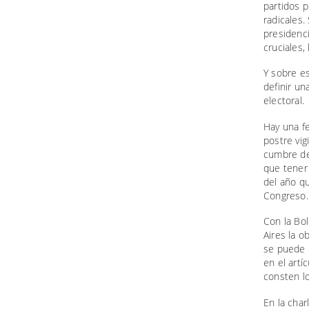
partidos p
radicales.
presidenci
cruciales,
Y sobre es
definir un
electoral.
Hay una fe
postre vig
cumbre de 
que tener
del año qu
Congreso.
Con la Bol
Aires la o
se puede u
en el artí
consten l
En la char