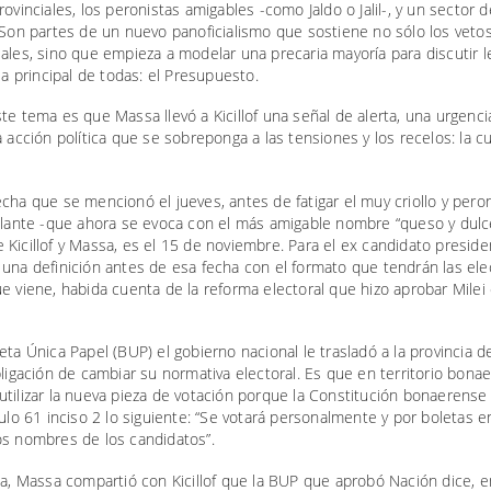
rovinciales, los peronistas amigables -como Jaldo o Jalil-, y un sector d
 Son partes de un nuevo panoficialismo que sostiene no sólo los veto
ales, sino que empieza a modelar una precaria mayoría para discutir l
 la principal de todas: el Presupuesto.
te tema es que Massa llevó a Kicillof una señal de alerta, una urgenci
a acción política que se sobreponga a las tensiones y los recelos: la c
cha que se mencionó el jueves, antes de fatigar el muy criollo y pero
ilante -que ahora se evoca con el más amigable nombre “queso y dulce
Kicillof y Massa, es el 15 de noviembre. Para el ex candidato presiden
 una definición antes de esa fecha con el formato que tendrán las el
e viene, habida cuenta de la reforma electoral que hizo aprobar Milei 
eta Única Papel (BUP) el gobierno nacional le trasladó a la provincia 
bligación de cambiar su normativa electoral. Es que en territorio bona
tilizar la nueva pieza de votación porque la Constitución bonaerense
culo 61 inciso 2 lo siguiente: “Se votará personalmente y por boletas 
os nombres de los candidatos”.
la, Massa compartió con Kicillof que la BUP que aprobó Nación dice, 