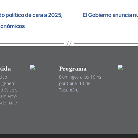
o político de cara a 2025,
El Gobierno anuncia nu
económicos
tida
Programa
tico
Domingos a las 19 hs
el género.
por Canal 10 de
io ético y
Tucumán.
namiento
esde hace