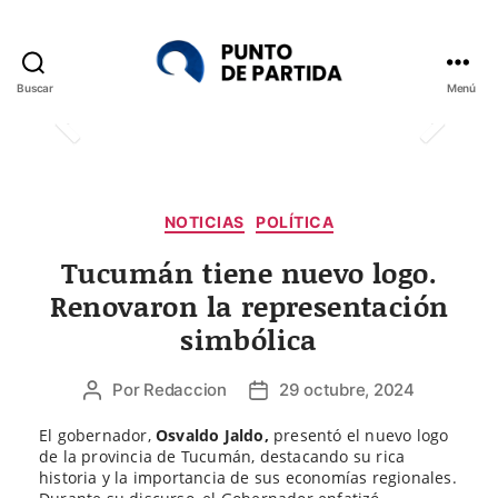
Buscar
Menú
Punto
de
Partida
Categorías
NOTICIAS
POLÍTICA
Tucumán tiene nuevo logo.
Renovaron la representación
simbólica
Por
Redaccion
29 octubre, 2024
Autor
Fecha
de
de
El gobernador,
Osvaldo Jaldo,
presentó el nuevo logo
la
la
de la provincia de Tucumán, destacando su rica
entrada
entrada
historia y la importancia de sus economías regionales.