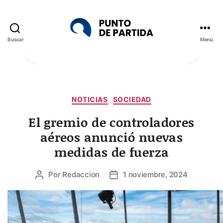
Buscar
Menú
Punto
de
Partida
Categorías
NOTICIAS
SOCIEDAD
El gremio de controladores
aéreos anunció nuevas
medidas de fuerza
Por
Redaccion
1 noviembre, 2024
Autor
Fecha
de
de
la
la
entrada
entrada