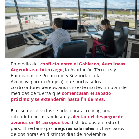
En medio del
conflicto entre el Gobierno, Aerolíneas
Argentinas e Intercargo
, la Asociación Técnicos y
Empleados de Protección y Seguridad a la
Aeronavegación (Atepsa), que nuclea a los
controladores aéreos, anunció este martes un plan de
medidas de fuerza que
comenzarán el sábado
próximo y se extenderán hasta fin de mes.
El cese de servicios se adecuará al cronograma
difundido por el sindicato y
afectará el despegue de
aviones en 54 aeropuertos
distribuidos en todo el
país. El reclamo por
mejoras salariales
incluye paros
de dos horas en distintos días de noviembre.