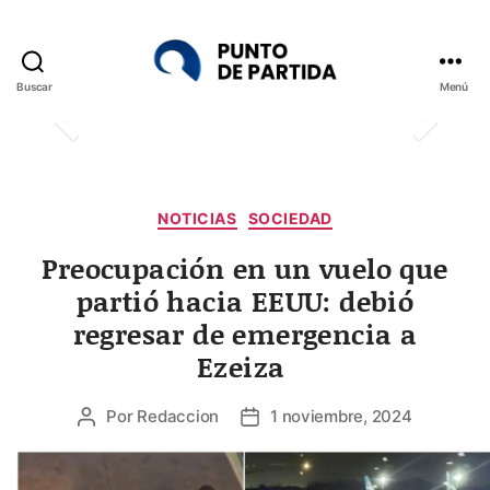
Buscar
Menú
Punto
de
Partida
Categorías
NOTICIAS
SOCIEDAD
Preocupación en un vuelo que
partió hacia EEUU: debió
regresar de emergencia a
Ezeiza
Por
Redaccion
1 noviembre, 2024
Autor
Fecha
de
de
la
la
entrada
entrada