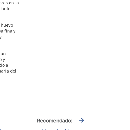
ores en la
riante
 huevo
a fina y
y
 un
o y
do a
naria del
→
Recomendado: