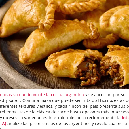
adas son un ícono de la cocina argentina
y se aprecian por su
dad y sabor. Con una masa que puede ser frita o al horno, estas d
iferentes texturas y estilos, y cada rincón del país presenta sus 
 rellenos. Desde la clásica de carne hasta opciones más innovad
y quesos, la variedad es interminable, pero recientemente la
inte
 (IA)
analizó las preferencias de los argentinos y reveló cuál es la