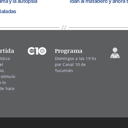
ama y la autopsia
Iban al matadero y ahora 
ñaladas
rtida
Programa
stico
Domingos a las 19 hs
el
por Canal 10 de
mo,
Tucumán.
 estímulo
 lo
sde hace