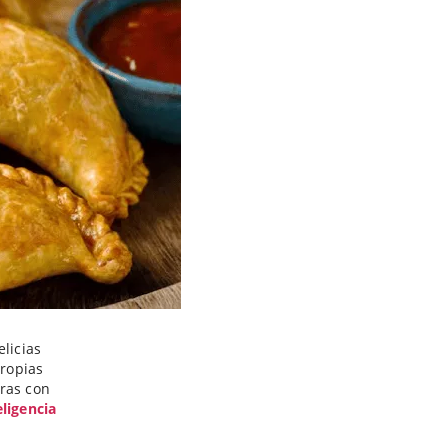
elicias
propias
oras con
ligencia