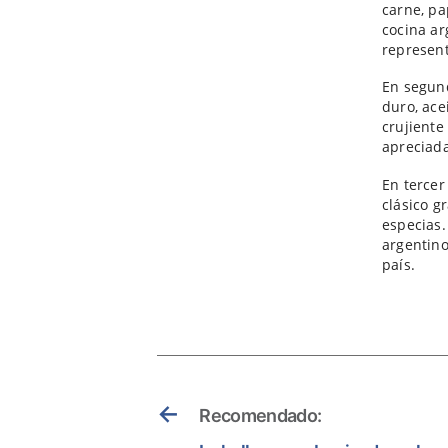
carne, pa
cocina ar
represent
En segun
duro, ace
crujiente
apreciad
En tercer
clásico g
especias.
argentino
país.
←
Recomendado: