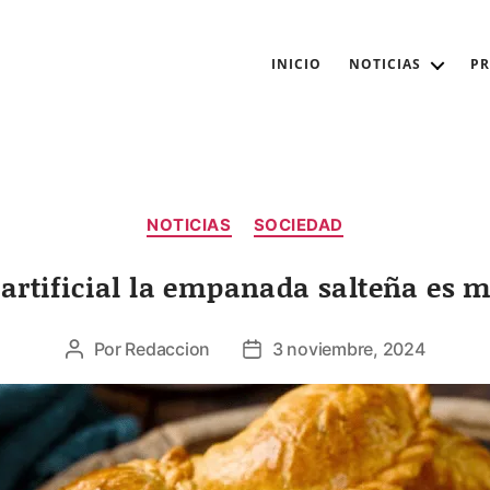
INICIO
NOTICIAS
P
Categorías
NOTICIAS
SOCIEDAD
 artificial la empanada salteña es
Por
Redaccion
3 noviembre, 2024
Autor
Fecha
de
de
la
la
entrada
entrada