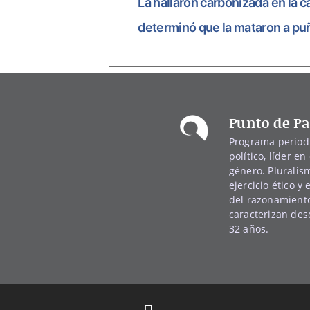
La hallaron carbonizada en la c
determinó que la mataron a pu
Punto de Pa
Programa periodí
político, líder en 
género. Pluralis
ejercicio ético y
del razonamiento
caracterizan de
32 años.