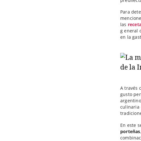
predilect
Para dete
menciones
las
recet
g eneral 
en la ga
A través 
gusto per
argentino
culinaria
tradicion
En este s
porteñas
combinaci