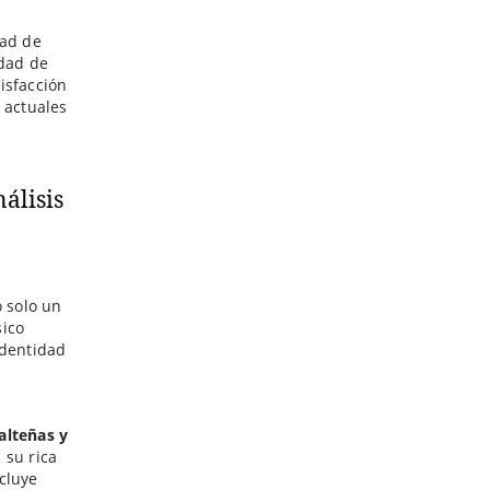
dad de
idad de
isfacción
 actuales
o solo un
sico
identidad
alteñas y
 su rica
cluye