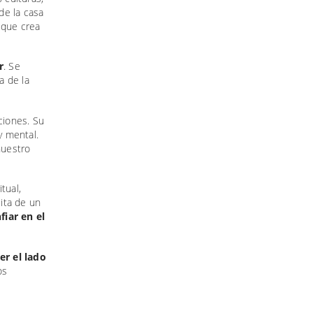
de la casa
que crea
r
. Se
a de la
ciones. Su
y mental.
nuestro
itual,
ita de un
fiar en el
er el lado
os