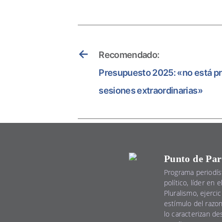
←
Recomendado:
Presupuesto 2025: «no está pr
sesiones extraordinarias»
Punto de Par
Programa periodís
político, líder en 
Pluralismo, ejercic
estímulo del razo
lo caracterizan d