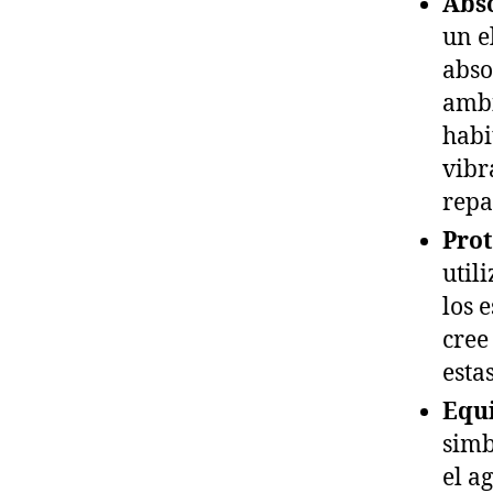
Abso
un e
abso
ambi
habi
vibr
repa
Prot
util
los 
cree
esta
Equi
simb
el a