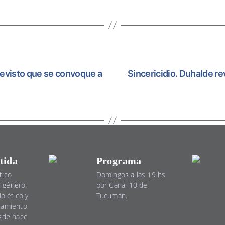
evisto que se convoque a
Sincericidio. Duhalde re
tida
Programa
tico
Domingos a las 19 hs
el género.
por Canal 10 de
io ético y
Tucumán.
namiento
esde hace