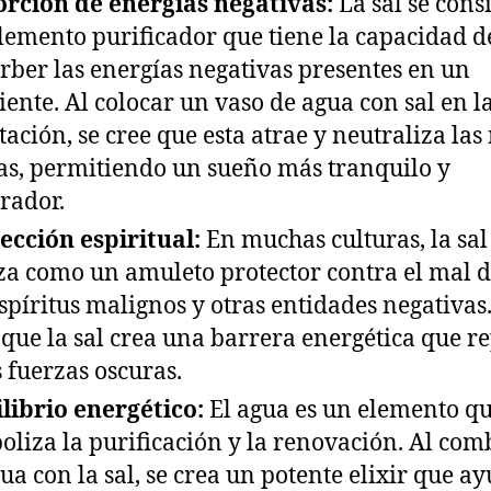
rción de energías negativas:
La sal se cons
lemento purificador que tiene la capacidad d
rber las energías negativas presentes en un
ente. Al colocar un vaso de agua con sal en l
tación, se cree que esta atrae y neutraliza las
as, permitiendo un sueño más tranquilo y
rador.
ección espiritual:
En muchas culturas, la sal
iza como un amuleto protector contra el mal d
espíritus malignos y otras entidades negativas.
 que la sal crea una barrera energética que r
s fuerzas oscuras.
librio energético:
El agua es un elemento q
oliza la purificación y la renovación. Al com
gua con la sal, se crea un potente elixir que a