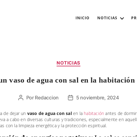
INICIO
NOTICIAS
P
Categorías
NOTICIAS
n vaso de agua con sal en la habitación
Por
Redaccion
5 noviembre, 2024
Autor
Fecha
de
de
la
la
ia de dejar un
vaso de agua con sal
en la
habitación
antes de dormir
leva a cabo en diversas culturas y tradiciones, especialmente en aquel
entrada
entrada
as con la limpieza energética y la protección espiritual.