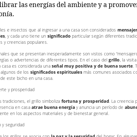
librar las energías del ambiente y a promove
nía.
les e insectos que al ingresar a una casa son considerados
mensaje
les
, y cada uno tiene un
significado
particular según diferentes tradi
es y creencias populares.
males que se presentan inesperadamente son vistos como “mensajer
rgías o advertencias de diferentes tipos. En el caso del
grillo
, la visi
n casa es considerada una
señal muy positiva y de buena suerte
. 
algunos de los
significados espirituales
más comunes asociados co
 de este bicho en una casa.
rte y prosperidad
tradiciones, el grillo simboliza
fortuna y prosperidad
. La creencia 
esencia en casa
atrae buena energía
y anuncia un período de
abun
ente en los aspectos materiales y de bienestar general.
n y seguridad
e los grillos se asocia con
la paz y la seguridad
del hogar. En algunas