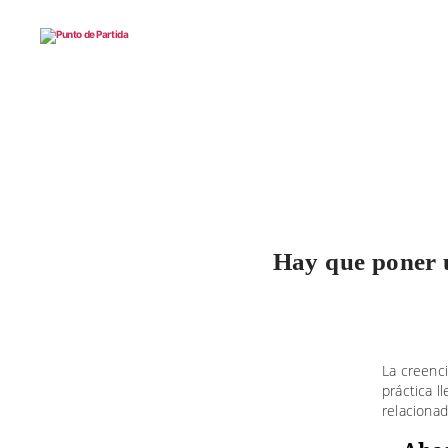
Punto
de
Partida
Hay que poner u
La creenc
práctica l
relacionad