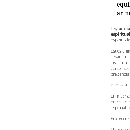
equi
armo
Hay anima
espiritua
espiritual
Estos ani
llevan ene
insecto e
contamos 
presencia
Buena sue
En muchas 
que su pr
especialm
Protecció
El canto d