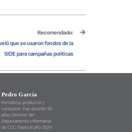
→
Recomendado:
veló que se usaron fondos de la
SIDE para campañas políticas
Pedro García
Periodista, productor y
conductor. Fue durante 30
años Director del
Departamento Informativo
de CCC, hasta el año 2024.