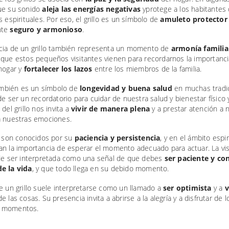
ue su sonido
aleja las energías negativas
yprotege a los habitantes 
s espirituales. Por eso, el grillo es un símbolo de
amuleto protector
nte
seguro y armonioso
.
cia de un grillo también representa un momento de
armonía familia
 que estos pequeños visitantes vienen para recordarnos la importanci
hogar y
fortalecer los lazos
entre los miembros de la familia.
también es un símbolo de
longevidad y buena salud
en muchas tradi
de ser un recordatorio para cuidar de nuestra salud y bienestar físico 
 del grillo nos invita a
vivir de manera plena
y a prestar atención a 
a nuestras emociones.
os son conocidos por su
paciencia y persistencia
, y en el ámbito espir
an la importancia de esperar el momento adecuado para actuar. La vis
ede ser interpretada como una señal de que debes
ser paciente y con
e la vida
, y que todo llega en su debido momento.
e un grillo suele interpretarse como un llamado a
ser optimista
y a
v
e las cosas. Su presencia invita a abrirse a la alegría y a disfrutar de l
 momentos.