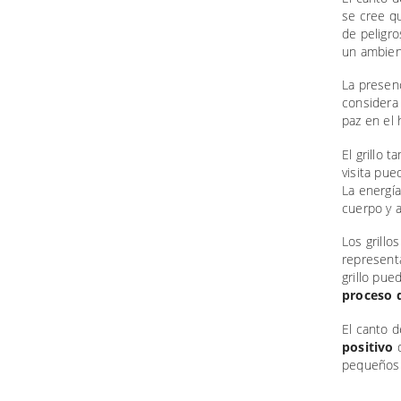
se cree q
de peligro
un ambie
La presen
considera
paz en el 
El grillo 
visita pue
La energía
cuerpo y 
Los grill
represent
grillo pu
proceso d
El canto d
positivo
d
pequeños