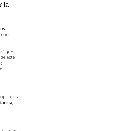
r la
ros
ciones
os” que
ta de este
Te
n la
popular es
dancia
,
 culturas,