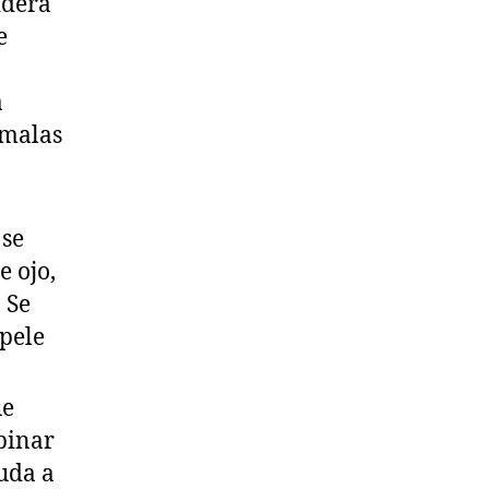
idera
e
a
 malas
 se
e ojo,
 Se
epele
ue
binar
yuda a